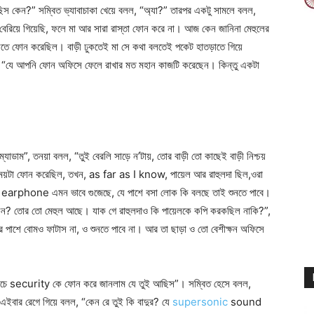
ছিস কেন?” সম্বিত ভ্যাবাচাকা খেয়ে বলল, “অ্যা?” তারপর একটু সামলে বলল,
রিয়ে গিয়েছি, ফলে মা আর সারা রাস্তা ফোন করে না। আজ কেন জানিনা মেহুলের
ীতে ফোন করেছিল। বাড়ী ঢুকতেই মা সে কথা বলতেই পকেট হাতড়াতে গিয়ে
ল, “যে আপনি ফোন অফিসে ফেলে রাখার মত মহান কাজটি করেছেন। কিন্তু একটা
াডাম”, তনয়া বলল, “তুই বেরলি সাড়ে ন’টায়, তোর বাড়ী তো কাছেই বাড়ী নিশ্চয়
ময়টা ফোন করেছিল, তখন, as far as I know, পায়েল আর রাহুলদা ছিল,ওরা
ানে earphone এমন ভাবে গুজেছে, যে পাশে বসা লোক কি বলছে তাই শুনতে পাবে।
কেন? তোর তো মেহুল আছে। যাক গে রাহুলদাও কি পায়েলকে কপি করকছিল নাকি?”,
র পাশে বোমও ফাটাস না, ও শুনতে পাবে না। আর তা ছাড়া ও তো বেশীক্ষন অফিসে
নিচে security কে ফোন করে জানলাম যে তুই আছিস”। সম্বিত হেসে বলল,
এইবার রেগে গিয়ে বলল, “কেন রে তুই কি বাদুর? যে
supersonic
sound