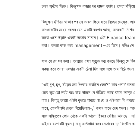
চলল শব্দটার দিকে। কিছুক্ষন বাজার পর থামল শব্দটা। তনয়া দাঁড়িয
কিছুক্ষন দাঁড়িয়ে থাকার পর সে ভাবল ফিরে যাবে নিজের ডেস্
আওয়াজটার মধ্যে কেমন যেন একটা ব্যপার আছে, অনেকটা নিশির
তনয়া এসে দাড়াল একটা দরজার সামনে। এটা Finance team এর 
করা। তনয়া কাজ করে management –এর টিমে। যদিও সে 
যাক গে সে সব কথা। তনয়ার এখন প্রচন্ড ভয় করছে কিন্তু সে
সঞ্চয় করে তনয়া দরজায় একটা ঠেলা দিল সঙ্গে সঙ্গে তার পিঠে পড
“এই চুপ, চুপ, ষাঁড়ের মত চিৎকার করছিস কেন?” কার গলা? তনয
মেয়ে ভুত তো নয়ই বরং তার সামনে যে দাঁড়িয়ে আছে তাকে আস্
নাম। কিন্তু তনয়া এইটা বুঝতে পারছে না যে ও এইখানে কি করছে
মানে, মোবাইলটা ফেলে গিয়েছিলাম-,” কথার মাঝে ছেদ পড়ল। আবার
সঙ্গে সম্বিতের ফোন থেকে একটা আলো ঠিকরে বেরিয়ে আসছে। সম্ব
এইবার ব্যপারটা বুঝল। বাবু আতঁলামি করে সেতারের শব্দ রিং