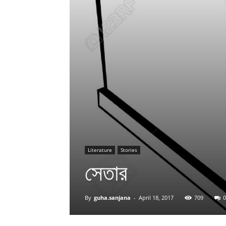
Literature
Stories
সেতার
By
guha.sanjana
-
April 18, 2017
709
0