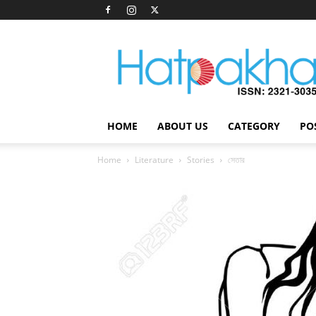
Hatpakha
Magazine
HOME
ABOUT US
CATEGORY
PO
Home
Literature
Stories
সেতার