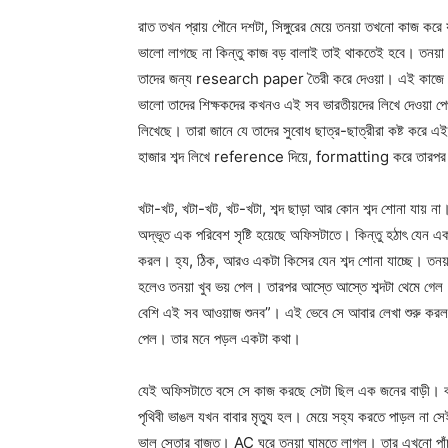
রাত তখন প্রায় পৌনে দশটা, সিঙ্গুরের মেয়ে তনয়া তখনো কাজ ক
ভালো লাগছে না কিন্তু কাজ বড় বালাই তাই থাকতেই হবে। তনয়
তাদের জন্য research paper তৈরী করে দেওয়া। এই কাজে পয়স
ভালো তাদের শিক্ষকদের কখনও এই সব ভারতীয়দের লিখে দেওয়া পেপ
লিখেছে। তারা জানে যে তাদের সুবোধ ছাত্র-ছাত্রীরা কষ্ট করে
হাজার শব্দ লিখে reference দিয়ে, formatting করে তারপর
খটা-খট, খটা-খট, খট-খটা, শব্দ ছাড়া আর কোন শব্দ শোনা যায় না
অদ্ভূত এক পরিবেশ সৃষ্টি হয়েছে অফিসটাতে। কিন্তু হঠাৎ যেন 
করল। হ্য, ঠিক, আরও একটা কিসের যেন শব্দ শোনা যাচ্ছে। তনয়
হলেও তনয়া খুব ভয় পেল। তারপর আস্তে আস্তে শব্দটা থেমে গে
বেশি এই সব আওয়াজ শুনব”। এই ভেবে সে আবার লেখা শুরু করল। 
পেল। তার মনে পড়ল একটা কথা।
যেই অফিসটাতে বসে সে কাজ করছে সেটা ছিল এক জনের বাড়ী। বা
পৃথিবী ভাঙল যখন বাবার মৃত্যু হল। মেয়ে সহ্য করতে পাড়ল না
ভাল সেতার বাজত। AC ঘরে তনয়া ঘামতে লাগল। তার এখনো পাঁচশো