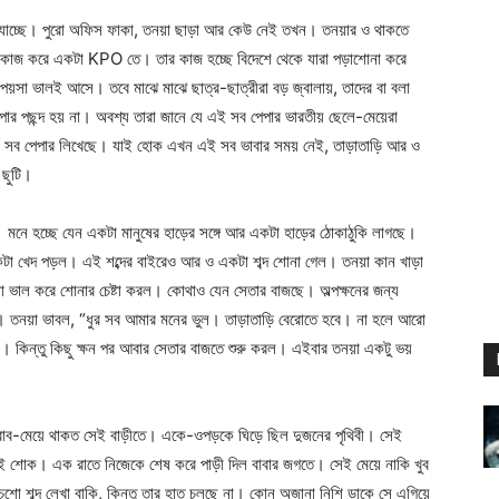
রে যাচ্ছে। পুরো অফিস ফাকা, তনয়া ছাড়া আর কেউ নেই তখন। তনয়ার ও থাকতে
া কাজ করে একটা KPO তে। তার কাজ হচ্ছে বিদেশে থেকে যারা পড়াশোনা করে
া ভালই আসে। তবে মাঝে মাঝে ছাত্র-ছাত্রীরা বড় জ্বালায়, তাদের বা বলা
ার পছন্দ হয় না। অবশ্য তারা জানে যে এই সব পেপার ভারতীয় ছেলে-মেয়েরা
 এই সব পেপার লিখেছে। যাই হোক এখন এই সব ভাবার সময় নেই, তাড়াতাড়ি আর ও
 ছুটি।
। মনে হচ্ছে যেন একটা মানুষের হাড়ের সঙ্গে আর একটা হাড়ের ঠোকাঠুকি লাগছে।
একটা খেদ পড়ল। এই শব্দের বাইরেও আর ও একটা শব্দ শোনা গেল। তনয়া কান খাড়া
া ভাল করে শোনার চেষ্টা করল। কোথাও যেন সেতার বাজছে। অল্পক্ষনের জন্য
ল। তনয়া ভাবল, “ধুর সব আমার মনের ভুল। তাড়াতাড়ি বেরোতে হবে। না হলে আরো
কিন্তু কিছু ক্ষন পর আবার সেতার বাজতে শুরু করল। এইবার তনয়া একটু ভয়
ব-মেয়ে থাকত সেই বাড়ীতে। একে-ওপড়কে ঘিড়ে ছিল দুজনের পৃথিবী। সেই
 সেই শোক। এক রাতে নিজেকে শেষ করে পাড়ী দিল বাবার জগতে। সেই মেয়ে নাকি খুব
 শব্দ লেখা বাকি, কিন্তু তার হাত চলছে না। কোন অজানা নিশি ডাকে সে এগিয়ে