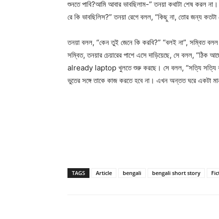
শুনতে পাবি?আমি আবার ভাবছিলাম-” তনয়া কথাটা শেষ করল না। ই
রে কি ভাবছিলিস?” তনয়া রেগে বলল, “কিছু না, তোর জন্য কতটা
তনয়া বলল, “কেন তুই জেনে কি করবি?” “বলই না”, সম্বিত বল
সম্বিত, তনয়ার চেয়ারের পাশে এসে দাড়িয়েছে, সে বলল, “ঠিক
already laptop খুলতে শুরু করছে। সে বলল, “সত্যি সত্যি কর
ভুতের সঙ্গে তাকে কাজ করতে হবে না। এখন অন্তত ঘরে একটা ম
TAGS
Article
bengali
bengali short story
Fic