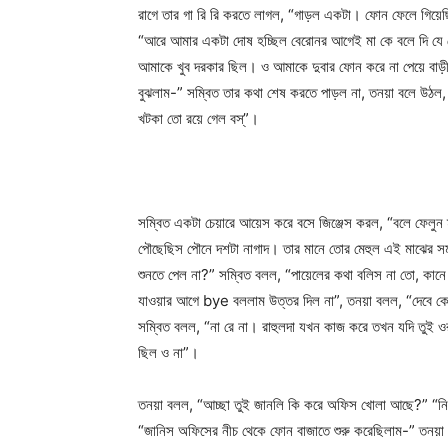
রাগে তার গা রি রি করতে লাগল, “গাড়ল একটা। ফোন ফেলে গিয়ে
“আরে আমার একটা দোষ হচ্ছিল বেরোনর আগেই মা কে বলে দি যে বে
আমাকে খুব দরকার ছিল। ও আমাকে দুবার ফোন করে না পেয়ে বাড়
বুঝলাম-” সম্বিত তার কথা শেষ করতে পাড়ল না, তনয়া বলে উঠ
খটকা তো রয়ে গেল বস্‌”।
সম্বিত একটা চেয়ারে আয়েস করে বসে জিঞ্জেস করল, “বলে ফেলুন ম্য
পৌছেছিস পৌনে দশটা নাগাদ। তার মানে তোর মেহুল এই মাঝের স
শুনতে পেল না?” সম্বিত বলল, “পায়েলের কথা বলিস না তো, ক
যাওয়ার আগে bye বললাম উত্তর দিল না”, তনয়া বলল, “দেবে 
সম্বিত বলল, “না রে না। রাহুলদা যখন কাজ করে তখন যদি তুই ও
ছিল ও না”।
তনয়া বলল, “আচ্ছা তুই জানলি কি করে অফিস খোলা আছে?” “
“জানিস অফিসের নীচ থেকে ফোন বাজাতে শুরু করেছিলাম-” তনয়া 