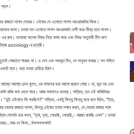
়ে পড়ল।
কে, আবার বাজতে লাগল সেতার। এইবার সে এগোতে লাগল আওয়াজটার দিকে।
 ডাকের মতো। তনয়া যত এগোতে লাগল আওয়াজটা বেশী করে তীব্র হতে লাগল।
রুম। তনয়ারা অনেক বিষয় নিয়ে কাজ করে এবং বিষয় অনুযায়ী টিম ভাগ
নিজে sociology-র ছাত্রী।
 কিছুতেই পেছোতে পারছে না। এ যেন এক অদ্ভূত টান, সে অনুভব করছে। সব শক্তি
়ল একটে হাত। ভয়ে তনয়া চেচিয়ে উঠল।
়া আস্তে আস্তে চোখ খুলল, ওর সামনের ঘরে আলো জ্বলে গেছে। না, ভুত নয় এবং
ত একটা বাদঁর বলা যেতে পারে। আজ সকালেও বলেছে। সম্বিত, হল এই বাদঁরটারর
। “তুই এইখানে কি করছিস?” সম্বিত, একটু কিন্তু কিন্তু করে বলে উঠল, “ইয়ে,
 সেতার বাজতে লাগল, কিন্তু এইবার তনয়া লক্ষ্য করল, যে সেতার বাজার সঙ্গে
িত ফোনটা ধরে বলল, “হ্যা, হ্যা, পেয়েছি, পেয়েছি,- আচ্ছা রাখছি এখন”। তনয়া
টোন করেছে…আর সে কিনা…উফফফফফ!!!