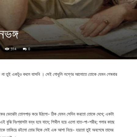
নভঙ্গ
314
0
ে না তুই একটুও বদলে যাসনি । সেই গোধূলি লগ্ণের আলোতে তোকে যেমন শেষবার
বুকের ভেতরটা তোলপাড় করে উঠলো- ঠিক যেমন সেদিন করতো তোকে দেখে; একটা
 এই বুঝি নিঃশ্বাসটা বন্ধ হযে যাবে; শিথীল হয়ে এলো হাত-পা-শরীর; গলার কাছে
পলোকে তাকিয়ে রইলো তোর দিকে সেই এক আশা নিয়ে- হয়তো তুই অবশেষে তাদের