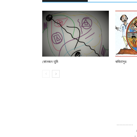
কোনজন তুমি
কবিতাসুর