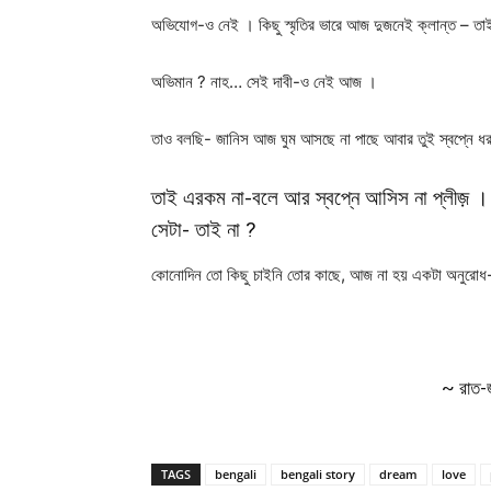
অভিযোগ-ও নেই । কিছু স্মৃতির ভারে আজ দুজনেই ক্লান্ত – তাই
অভিমান ? নাহ… সেই দাবী-ও নেই আজ ।
তাও বলছি- জানিস আজ ঘুম আসছে না পাছে আবার তুই স্বপ্নে ধর
তাই এরকম না-বলে আর স্বপ্নে আসিস না প্লীজ় । স
সেটা- তাই না ?
কোনোদিন তো কিছু চাইনি তোর কাছে, আজ না হয় একটা অনুরোধ
~ রাত-জা
TAGS
bengali
bengali story
dream
love