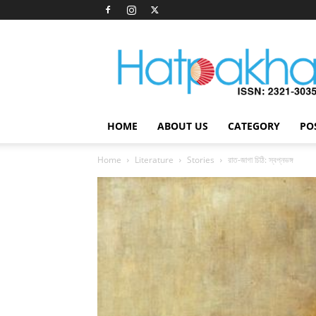
Hatpakha
Magazine
HOME
ABOUT US
CATEGORY
PO
Home
Literature
Stories
রাত-জাগা চিঠি: স্বপ্নভঙ্গ