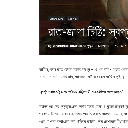
Literature
Stories
রাত-জাগা চিঠি: স্বপ্
By
Arundhati Bhattacharyya
-
November 23, 2015
জানিস, কাল রাতে তোকে আবার স্বপ্ন – এ দেখলাম- বাইরে থেক
সামনা-সামনি দেখেছিলাম, অবিকল সেই একরকম আছিস তুই ।
স্বপ্ন -এর মানুষদের বোধহয় সত্তি-ই কোনোদিনও বয়স বাড়েনা ।
বহুদিন পর সেই অনুভূতিগুলো আবার ফিরে এলো । ঘুমের মধ্যেই 
প্রবল ঢেউ এসে বারবার হৃদ্স্পন্দে আঘাত করতে লাগলো- মনে হলো
এসে না-বলা কথাগুলো দলা পাকিয়ে রইলো; আর চোখদুটো নিঃস্