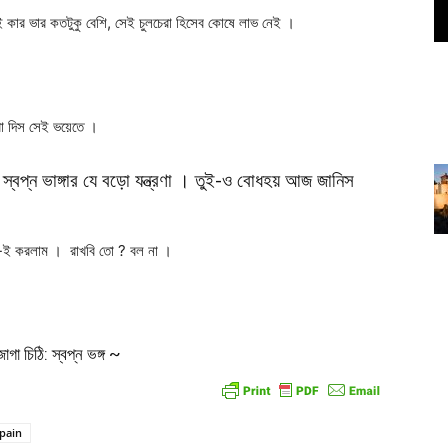
 কার ভার কতটুকু বেশি, সেই চুলচেরা হিসেব কোষে লাভ নেই ।
া দিস সেই ভয়েতে ।
্বপ্ন ভাঙ্গার যে বড়ো যন্ত্রণা । তুই-ও বোধহয় আজ জানিস
-ই করলাম । রাখবি তো ? বল না ।
গা চিঠি: স্বপ্ন ভঙ্গ ~
pain