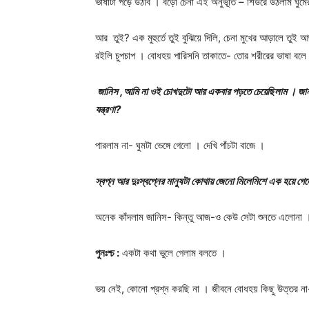
ভাষাটা পড়ে উঠবি । বড়ো চেনা এই অনুভূতি – শিউরে উঠলাম ঘুমে
আর তুই? এক মুহুর্তে তুই বুঝিয়ে দিলি, চেনা মুখের আড়ালে তুই 
রইলি চুপচাপ । বোধহয় পারিসনি তাকাতে- তোর শরীরের ভাষা বলে
জানিস ,আমি না ওই চোখদুটো আর একবার পড়তে চেয়েছিলাম । জানতে 
যন্ত্রণা?
পারলাম না- ঘুমটা ভেঙ্গে গেলো । দেখি পাঁচটা বাজে ।
স্বপ্ন আর দুঃস্বপ্নের মানুষটা কোথায় জেনো মিলেমিশে এক হয়ে গ
অনেক কাঁদলাম জানিস- কিন্তু আজ-ও কেউ সেটা শুনতে এলোনা । শ
পুনঃশ্চ :
একটা কথা ভুলে গেলাম বলতে ।
ভয় নেই, কোনো প্রশ্ন করছি না । জীবনে বোধহয় কিছু উত্তর ন