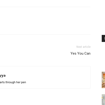
atsApp
Linkedin
Email
Print
Next article
Yes You Can
yya
arts through her pen