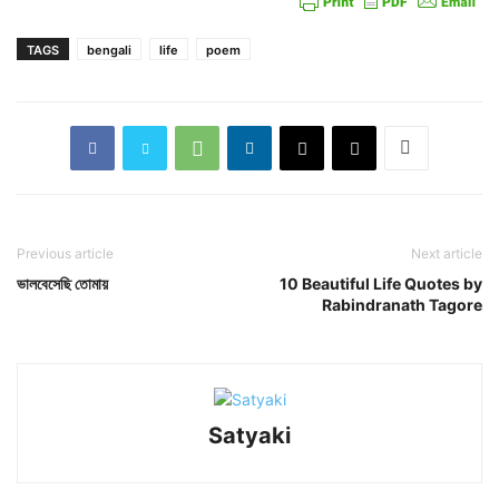
TAGS
bengali
life
poem
Previous article
Next article
ভালবেসেছি তোমায়
10 Beautiful Life Quotes by
Rabindranath Tagore
Satyaki