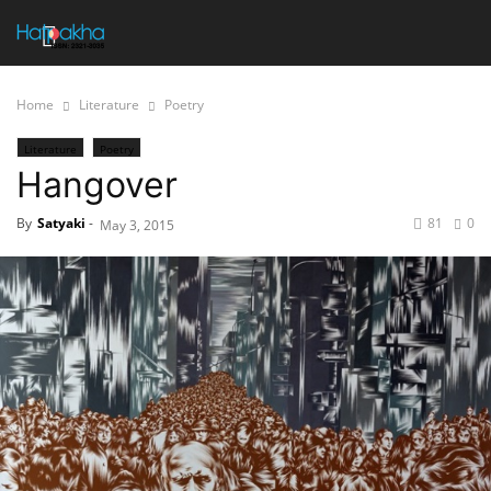
Home
Literature
Poetry
Literature
Poetry
Hangover
By
Satyaki
-
81
0
May 3, 2015