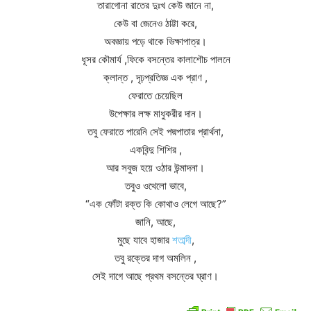
তারাগোনা রাতের দুঃখ কেউ জানে না,
কেউ বা জেনেও ঠাট্টা করে,
অবজ্ঞায় পড়ে থাকে ভিক্ষাপাত্র।
ধূসর কৌমার্য ,ফিকে বসন্তের কালাশৌচ পালনে
ক্লান্ত , দৃঢ়প্রতিজ্ঞ এক প্রাণ ,
ফেরাতে চেয়েছিল
উপেক্ষার লক্ষ মাধুকরীর দান।
তবু ফেরাতে পারেনি সেই পদ্মপাতার প্রার্থনা,
একবিন্দু শিশির ,
আর সবুজ হয়ে ওঠার উন্মাদনা।
তবুও ওথেলো ভাবে,
“এক ফোঁটা রক্ত কি কোথাও লেগে আছে?”
জানি, আছে,
মুছে যাবে হাজার
শতাব্দী
,
তবু রক্তের দাগ অমলিন ,
সেই দাগে আছে প্রথম বসন্তের ঘ্রাণ।