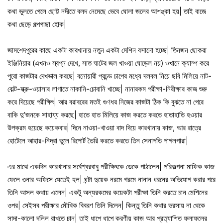
কথা ভুলতে গেলে ছোট্ট নদীতে বলদ নেমেছে ভেবে ঘোলা জলের আশঙ্কা হয়| তাই বাজে
কথা ছেড়ে গল্পগাছা হোক|
জামশেদপুরের কাছে একটা কারখানায় নতুন একটা মেশিন বসানো হচ্ছে| তিনজন ছোকরা
ইঞ্জিনিয়ার (এখনও স্বপ্ন দেখে, সাত ঘাটের জল খাওয়া ঘোড়েল নয়) ওখানে ক্যাম্প করে
পুরো কাজটার দেখভাল করছে| বনোয়ারী প্রচন্ড চাপের মধ্যে দলবল নিয়ে ছবি মিলিয়ে নাট-
বোল্ট-স্ক্রু-ওয়াসার লাগাতে নাকানি-চোবানি খাচ্ছে| নানারকম পরীক্ষা-নিরীক্ষার কাজ শুরু
করে দিয়েছে পরীক্ষিৎ| আর বরাবরের মতই গুণধর নিজের কাজটা ঠিক কি বুঝতে না পেরে
বাকি দু’জনকে সাহায্য করছে| হাতে হাত মিলিয়ে কাজ করতে করতে হাতাহাতি হওয়ার
উপক্রম হয়েছে কয়েকবার| দিনে নাওয়া-খাওয়া বাদ দিয়ে কারখানায় কাজ, আর রাত্রে
হোটেলে আহার-নিদ্রা ভুলে রিপোর্ট তৈরি করতে করতে তিন সেনাপতি পাগলপারা|
এর মাঝে একদিন কারখানার সর্বেশ্বরবাবু পরীক্ষিৎকে ডেকে পাঠালেন| পরিকল্পনা মাফিক কাজ
ফেলে ওনার অফিসে যেতেই হল| ঘন্টা দুয়েক নরমে গরমে নানান ধরনের অভিযোগ করার পরে
তিনি আসল কথায় এলেন| একটু অন্যরকমের কয়েকটা পরীক্ষা তিনি করতে চান মেশিনের
ওপর| সেইসব পরীক্ষার মৌখিক বিবরণ তিনি দিলেন| কিন্তু তিনি কথার ভরসায় না থেকে
সাদা-কালো দলিল রাখতে চান| তাই ধাপে ধাপে করণীয় কাজ আর প্রত্যাশিত ফলাফলের