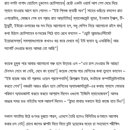
রাত দশটা নাগাদ হোটেলে ঢুকলেন ছোটসাহেব| ছোট্ট একটা ওয়ার্ম আপ পেগ মেরে দিয়ে
স্নানে যাওয়ার আগে বলে গেলেন – “ইউ প্লিজ ক্যারী অন”| সাহেব গুছিয়ে বসলেন রাত
এগারোটায়, মোচ্ছব শেষ হল প্রায় রাত আড়াইটায়| ম্যানেজমেন্ট ফান্ডা, ইনকাম ট্যাক্স, টি-
টুয়েন্টি, ইউরো-ডলারের দর সব নিয়ে আলোচনা হল, শুধু মেশিন নিয়ে আলোচনা রইল বাদ|
কথা উঠলে ছোটসাহেব গুণধরের পিঠে হাত রেখে বললেন – “ডোন্ট আন্ডারএস্টিমেট
ইয়োরসেল্ফ| সমস্যাগুলোকে কখনও বড় করে দেখবে না| ইউ ক্যান ডু এভরিথিং| আর
সাপোর্ট দেওয়ার জন্য আমরা তো আছি”|
কয়েক চুমুক পরে আবার আলোচনা শুরু হলে উত্তর এল –“এত চাপ নেওয়ার কি আছে!
টেনসন লেনে কা নেহি, দেনে কা হ্যায়”| কয়েক পেগের পরে মেশিনের কথা তুললে বললেন –
“ইউ বয়েজ আর নট গ্রুমড ওয়েল প্রফেশনালি| রিল্যাক্স ইয়ার, মনটাকে কম্পার্টমেন্টালাইজ
করতে শেখ”| নজরটা আরও রঙিন হলে মেশিনের অ্যাডজাস্টমেন্ট-এর কথায় গ্লাসে সোডার
পরিমাণ অ্যাডজাস্ট করতে করতে আশ্বাস দিলেন ওগুলো ‘ইজিলি ম্যানেজেবল’| আসর
ভাঙার সময় গুড নাইটের সঙ্গে পরামর্শ দিলেন – “ঠান্ডা মাথায় সকালে উঠে কাজে হাত দিও”|
সকাল সাতটায় উঠে গুণধর বুঝতে পারল, এদেশে তৈরি হলেও বিলিতির গুণমানে আপোষ
করার চল নেই| চোখে জলের ঝাপটা দিতে দিতে ঘন্টা দুয়েকের মধ্যে চা সহযোগে পরীক্ষিৎ