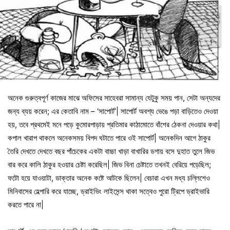
অনেক গুরুত্বপূর্ণ কাজের মাঝে অফিসের সাহেবরা সামান্য যেটুকু সময় পান, সেটা অন্যদের
জন্য ব্যয় করেন; এর কেতাবি নাম – ‘সাপোর্ট’| সাপোর্ট অবশ্য ভেঙে পড়া বাড়িতেও দেওয়া
হয়, তবে প্রথমেই মনে পড়ে কুমোরপাড়ায় প্রতিমার কাঠামোতে বাঁশের ঠেকনা দেওয়ার কথা|
কপাল খারাপ থাকলে অনেকসময় বিপদ ঘটাতে পারে ওই সাপোর্ট| অনেকদিন আগে ঠাকুর
তৈরি দেখতে দেখতে বছর পাঁচেকের একটা বাচ্চা খাড়া বাখারির ডগায় বসে দুহাত তুলে জিভ
বার করে কালি ঠাকুর হওয়ার চেষ্টা করেছিল| জিভ বিনা চেষ্টাতে তখনই বেরিয়ে পড়েছিল;
ফটো হয়ে যাওয়াটা, ডাক্তার অনেক কষ্টে আটকে ছিলেন| বেচারা এখন মধ্য চল্লিশেও
মিনিবাসের হেল্পারি করে যাচ্ছে, ড্রাইভিং লাইসেন্স থাকা সত্বেও পুরো ট্রিপে ড্রাইভারি
করতে পারে না|