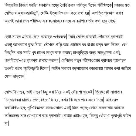
বিস্তারিত বিবরণ পরদিন সকালের মধ্যে তৈরি করার দায়িত্ব দিলেন পরীক্ষিৎকে| দরকার মত
মেশিনের অ্যাডজাস্টমেন্ট, সেটিং ইত্যাদিও যেন করে রাখা হয়| আপত্তি প্রকাশ করার
আগেই জানা গেল পরীক্ষিৎ-এর বড়সাহেবের সঙ্গে এ ব্যাপারে তাঁর কথা হয়ে গেছে|
ছোট সাহেব এদিকে ফোন করেছেন গুণধরকে| তিনি সেদিন রাত্রেই পৌঁছবেন ব্যাপারটা
একটু আগেভাগে বুঝে নিতে| স্টেশনে গাড়ি আর হোটেলে ঘর রাখার জন্য বলে দিলেন| বেশ
কিছুদিন ধরে সবাই খুব চাপের মধ্যে কাজ করছে; চাপমুক্তির জন্য সন্ধেবেলা একটু
‘জলবিহার’-এর ব্যবস্থা রাখতে বললেন| মেশিনের নতুন পরীক্ষাগুলোর ব্যাপারে আলোচনা
তখনই করার প্রতিশ্রুতি দিলেন| পরদিন সকালে বড়সাহেবের কারখানায় আসার কথা জানিয়ে
ফোন ছাড়লেন|
মেশিনটা নতুন, তাই নতুন কিছু করা নিয়ে একটু ধোঁয়াশা থাকেই| তিনজনেই লাগাতার
চিন্তাভাবনা চালিয়ে গেল, কিসে কি হয়, কখন কি হতে পারে এসব নিয়ে| অল্প স্বল্প
তর্কাতর্কিও হল; পূর্বপরিকল্পিত কাজগুলোতে একটু ঢিলে পড়ল; ফোনে কলকাতার অফিসে
অভিজ্ঞদের সঙ্গে যোগাযোগ করে ব্যাপারটা বোঝার চেষ্টাও হল; কিন্তু ধোঁয়াশা পুরোপুরি কাটল
না|