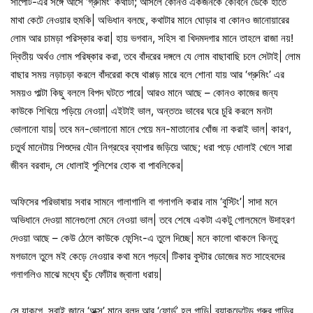
সাপোর্ট-এর সঙ্গে আসে ‘গ্রুমিং’ কথাটা; আসলে কোনও একজনকে কেবিনে ডেকে হাতে
মাথা কেটে নেওয়ার হুমকি| অভিধান বলছে, কথাটার মানে ঘোড়ার বা কোনও জানোয়ারের
লোম আর চামড়া পরিস্কার করা| হায় ভগবান, সহিস বা খিদমদগার মানে তাহলে রাজা নয়!
দ্বিতীয় অর্থও লোম পরিষ্কার করা, তবে বাঁদরের দঙ্গলে যে লোম বাছাবাছি চলে সেটাই| লোম
বাছার সময় নড়াচড়া করলে বাঁদরেরা কষে থাপ্পড় মারে বলে শোনা যায় আর ‘গ্রুমিং’ এর
সময়ও পাল্টা কিছু বললে বিপদ ঘটতে পারে| আরও মানে আছে – কোনও কাজের জন্য
কাউকে শিখিয়ে পড়িয়ে নেওয়া| এইটাই ভাল, অন্ততঃ ভাবের ঘরে চুরি করলে মনটা
ভোলানো যায়| তবে মন-ভোলানো মানে পেয়ে মন-মাতানোর খোঁজ না করাই ভাল| কারণ,
চতুর্থ মানেটায় শিশুদের যৌন নিগ্রহের ব্যাপার জড়িয়ে আছে; ধরা পড়ে ধোলাই খেলে সারা
জীবন বরবাদ, সে ধোলাই পুলিশের হোক বা পাবলিকের|
অফিসের পরিভাষায় সবার সামনে গালাগালি বা গলাগলি করার নাম ‘বুস্টিং’| সাদা মনে
অভিধানে দেওয়া মানেগুলো মেনে নেওয়া ভাল| তবে শেষে একটা একটু গোলমেলে উদাহরণ
দেওয়া আছে – কেউ ঠেলে কাউকে ফেন্সিং-এ তুলে দিচ্ছে| মনে কালো থাকলে কিন্তু
মগডালে তুলে মই কেড়ে নেওয়ার কথা মনে পড়বে| টিকার বুস্টার ডোজের মত সাহেবদের
গলাগলিও মাঝে মধ্যে ছুঁচ ফোঁটার জ্বালা ধরায়|
সে যাকগে, সবাই জানে ‘অক্স’ মানে বলদ আর ‘ফোর্ড’ হল গাড়ি| ব্যাকডেটেড গরুর গাড়ির