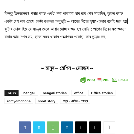
কিন্তু তিনজনেরই গলার কাছে একটা দলা পাকানো ভাব রয়ে গেল সারাদিন, বুকের কাছে
একটা চাপ আর চোখে একটা করকরে অনুভূতি – আগের দিনের হ্যাং-ওভার বলেই মনে হয়|
বুস্টার ডোজ হিসেবে সন্ধ্যে থেকে আবার মোচ্ছব শুরু হল সেদিন; আগের দিনের মত শুকনো
বাদাম আর চিপস নয়, হাতে সময় থাকায় গরমাগরম পকোড়া আর তন্দুরি সহ|
~ মানুষ – মেশিন – মোচ্ছব ~
TAGS
bengali
bengali stories
office
Office stories
romyorochona
short story
মানুষ - মেশিন - মোচ্ছব