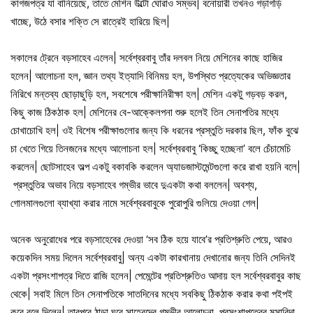
কাগজপত্র যা বানিয়েছে, তাতে মেশিন উল্টো ঘোরাও সম্ভব| বনোয়ারী তখনও গড়াগড়ি
খাচ্ছে, উঠে বসার শক্তি সে রাত্রেই হারিয়ে ছিল|
সকালের ট্রেনে বড়সাহেব এলেন| সর্বেশ্বরবাবু তাঁর দলবল নিয়ে মেশিনের কাছে হাজির
হলেন| আলোচনা হল, জ্ঞান তথ্য ইত্যাদি বিনিময় হল, উপস্থিত প্রত্যেকের অভিজ্ঞতার
নিরিখে মন্তব্য ছোড়াছুড়ি হল, সবশেষে পরীক্ষানিরীক্ষা হল| মেশিন একটু গড়বড় করল,
কিছু কাজ ঠিকঠাক হল| মেশিনের বে-আক্কেলপনা শুরু হলেই তিন সেনাপতির মধ্যে
চোখাচোখি হল| ওই বিশেষ পরীক্ষাগুলোর জন্য কি ধরনের প্রস্তুতি দরকার ছিল, ফাঁক বুঝে
চা খেতে গিয়ে তিনজনের মধ্যে আলোচনা হল| সর্বেশ্বরবাবু ‘কিচ্ছু হচ্ছেনা’ বলে চেঁচামেচি
করলেন| ছোটসাহেব অল্প একটু বকাবকি করলেন অ্যাডজাস্টমেন্টগুলো করে রাখা হয়নি বলে|
প্রস্তুতির অভাব নিয়ে বড়সাহেব গম্ভীর ভাবে দুএকটা কথা বললেন| অবশ্য,
গোলমালগুলো ব্যাখ্যা করার নামে সর্বেশ্বরবাবুকে পুরোপুরি গুলিয়ে দেওয়া গেল|
অনেক অনুরোধের পরে বড়সাহেবের দেওয়া ‘সব ঠিক হয়ে যাবে’র প্রতিশ্রুতি পেয়ে, আরও
কয়েকদিন সময় দিলেন সর্বেশ্বরবাবু| অন্য একটা কারখানায় দেখানোর জন্য তিনি সেদিনই
একটা প্রসংশাপত্র দিতে রাজি হলেন| পেমেন্টের প্রতিশ্রুতিও আদায় হল সর্বেশ্বরবাবুর কাছ
থেকে| সবাই মিলে তিন সেনাপতিকে সাতদিনের মধ্যে সবকিছু ঠিকঠাক করার কথা পইপই
করে বলে দিলেন| তারপরে ঠান্ডা ঘরে সাহেবদের গম্ভীর আলোচনা, প্রসংশাপত্রের মুসাবিদা,