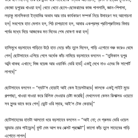
কেজো দুপুরের খাওয়া হল| খেতে খেতে ছেলে-ছোকরাদের কাজ পাগলামি, জ্ঞান-পিপাসা,
লড়াকু মানসিকতা ইত্যাদির অভাব আর তার কার্যকারণ সম্পর্ক নিয়ে উদাহরণ সহ আলোচনা
হল| সবশেষে হাত মেলান হল, পিঠ চাপড়ানো হল, আবার একপ্রস্থ প্রতিশ্রুতিময় বিদায়
পর্বের মধ্যে দিয়ে আজকের মত দিনের শেষ ঘোষণা করা হল|
হাসিমুখে বড়সাহেব গাড়িতে উঠে হাত নেড়ে কাঁচ তুলে দিলেন, গাড়ি এগোতে শুরু করেও থেমে
গেল| ছোটসাহেব এগিয়ে গেলে অর্ধেক কাঁচ নামিয়ে বড়সাহেব বললেন – “তুমিকাল দুপুর
অব্দি থাকছ এখানে; দিজ বয়েজ আর ওয়ার্কিং ভেরি হার্ড| একটু দেখে নাও এদের কি সাপোর্ট
লাগবে|”
ছোটসাহেব বললেন – “দ্যাট’স হোয়াই আই কেম ইয়েসটারডে| কালকে একটু লাইট মুডে
গল্পগাছা, খাওয়া দাওয়া করে রিলিফ দেওয়ার চেষ্টা করেছি| দেখলেননা কেমন রিলাক্সড ওয়েতে
সব সুন্দর ভাবে করে গেল| ডোন্ট ওরি স্যার, আই’ল টেক কেয়ার|”
ছোটসাহেবের হাতটা আলতো ধরে বড়সাহেব বললেন – “আই নো; দে গ্রুমড ভেরি ওয়েল
আন্ডার য়োর গাইডেন্স| বুস্ট দেম আপ ফর নেক্সট প্রজেক্ট”| কালো কাঁচ তুলে সাহেবের গাড়ি
এগোতে লাগল|