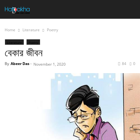
Home
Literature
Poetry
Literature
Poetry
বেকার জীবন
By
Abeer Das
-
84
0
November 1, 2020