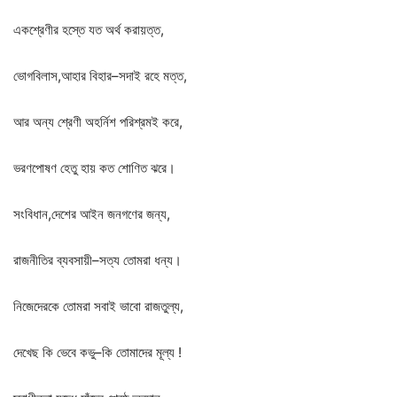
একশ্রেণীর
হস্তে
যত
অর্থ
করায়ত্ত
,
ভোগবিলাস
,
আহার
বিহার
–
সদাই
রহে
মত্ত
,
আর
অন্য
শ্রেণী
অহর্নিশ
পরিশ্রমই
করে
,
ভরণপোষণ
হেতু
হায়
কত
শোণিত
ঝরে।
সংবিধান
,
দেশের
আইন
জনগণের
জন্য
,
রাজনীতির
ব্যবসায়ী
–
সত্য
তোমরা
ধন্য।
নিজেদেরকে
তোমরা
সবাই
ভাবো
রাজতুল্য
,
দেখেছ
কি
ভেবে
কভু
–
কি
তোমাদের
মূল্য
!