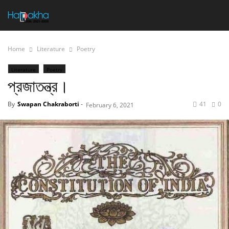
Home
Literature
Poetry
Literature
Poetry
প্রজাতন্ত্র।
By
Swapan Chakraborti
-
41
0
February 6, 2021