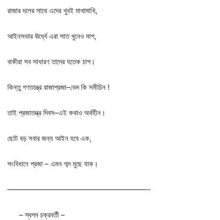
রাজার
দলের
সাথে
এদের
খুবই
মাখামাখি
,
আইনসভার
ঊর্ধ্বে
এরা
সাত
খুনেও
মাপ
,
বাকীরা
সব
সাধারণ
তাদের
যতেক
চাপ।
কিন্তু
গণতন্ত্রে
রাজাপ্রজা
–
ভেদ
কি
সমীচিন
!
তাই
প্রজাতন্ত্র
দিবস
–
এই
কথাও
অর্থহীন।
ছোট
বড়
সবার
জন্য
আইন
হবে
এক
,
সংবিধানে
প্রজা
–
এমন
শব্দ
মুছে
যাক।
———————————————————-
–
স্বপন
চক্রবর্তী
–