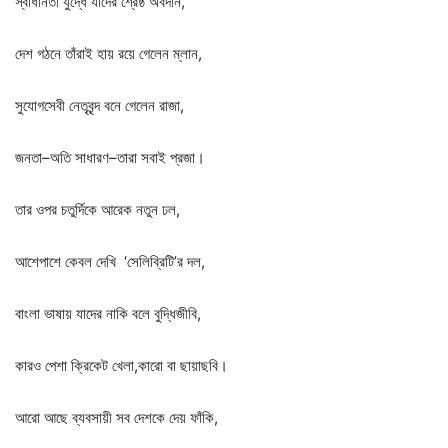
স্বাধীনতা
যুদ্ধে
যাঁদের
শ্রেষ্ঠ
অবদান
,
দেশ
গঠনে
তাঁরাই
হায়
রয়ে
গেলেন
ম্লান
,
সুযোগসেবী
নেতৃবৃন্দ
বনে
গেলেন
রাজা
,
জনতা
–
অতি
সাধারণ
–
তারা
সবাই
প্রজা।
তার
ওপর
চতুর্দিকে
আরেক
নতুন
ঢল
,
আশেপাশে
কেবল
দেখি
‘
সেলিব্রিটি
’
র
দল
,
বাংলা
ভাষায়
যাদের
নাকি
বলে
বুদ্ধিজীবি
,
কারও
পেশা
ক্রিকেট
খেলা
,
কারো
বা
ছায়াছবি।
আরো
আছে
ব্যবসায়ী
সব
দেশকে
দেয়
ফাঁকি
,