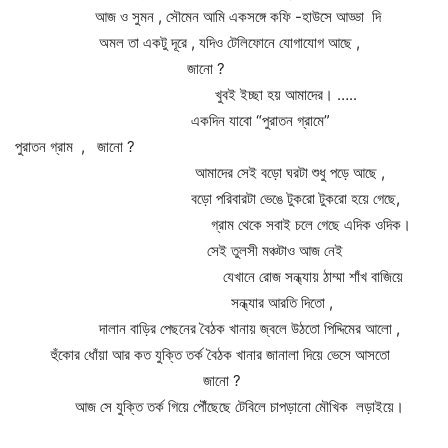
আজ ও সুমন , সৌমেন আমি একসঙ্গে কফি -হাউসে আড্ডা দি
অমল তা একটু দূরে , যদিও টেলিফোনে যোগাযোগ আছে ,
জানো ?
খুবই ইচ্ছা হয় আমাদের। …..
একদিন যাবো “পুরাতন গ্রামে”
পুরাতন গ্রাম , জানো ?
আমাদের সেই বড়ো ঘরটা শুধু পড়ে আছে ,
বড়ো পরিবারটা ভেঙে টুকরো টুকরো হয়ে গেছে,
গ্রাম থেকে সবাই চলে গেছে এদিক ওদিক।
সেই তুলসী মঞ্চটাও আজ নেই
যেখানে রোজ সন্ধ্যায় ঠাম্মা শাঁখ বাজিয়ে
সন্ধ্যার আরতি দিতো ,
দালান বাড়ির পেছনের বৈঠক খানায় জ্বলে উঠতো পিদ্দিমের আলো ,
হুঁকোর ধোঁয়া আর কত যুক্তি তর্ক বৈঠক খানার জানালা দিয়ে ভেসে আসতো
জানো ?
আজ সে যুক্তি তর্ক গিয়ে পৌঁছেছে টেবিলে চাপড়ানো মৌখিক লড়াইয়ে।