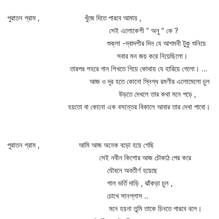
পুরাতন গ্রাম , খুঁজে দিতে পারবে আমায় ,
সেই এলোকেশী ” অনু ” কে ?
শুক্লা -দ্বাদশীর দিন যে আগমনী টুকু শুনিয়ে
সবার মন জয় করে নিয়েছিলো।
তারপর শহরে গান শিখতে গিয়ে কোথায় যে হারিয়ে গেলো। …
আজ ও দূর হতে কোনো স্নিগ্ধ রমণীর এলোমেলো চুল
উড়তে দেখলে তার কথা মনে পড়ে ,
হয়তো বা কোনো এক বসন্তের বিকালে আবার তার দেখা পাবো।
পুরাতন গ্রাম , আমি আজ অনেক বড়ো হয়ে গেছি
সেই নবীন কিশোর আজ চৌকাঠ পের করে
যৌবনে অবতীর্ণ হয়েছে
গাল ভর্তি দাড়ি , ঝাঁকড়া চুল ,
চোখে সানগ্লাস ..
মনে হয়না তুমি তাকে চিনতে পারবে বলে।