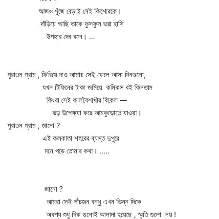
আজও খুঁজে বেড়াই সেই কিশোরকে।
দাঁড়িয়ে আছি তাকে ফুসফুস ভরা হাসি
উপহার দেব বলে। …
পুরাতন গ্রাম , ফিরিয়ে দাও আমায় সেই ফেলে আসা দিনগুলো,
যখন টিফিনের টাকা জমিয়ে কমিকস বই কিনতাম
কিংবা সেই কালবৈশাখীর বিকেল —
ঝড় উপেক্ষ্যা করে আমকুড়োতে যাওয়া।
পুরাতন গ্রাম , জানো ?
এই কলকাতা শহরের ব্যস্ত দুপুরে
মনে পড়ে তোমার কথা। …..
জানো ?
আমরা সেই পাঁচজন বন্ধু এখন ভিন্ন দিকে
অবশ্য শুধু দিক গুলোই আলাদা হয়েছে , স্মৃতি গুলো নয় !