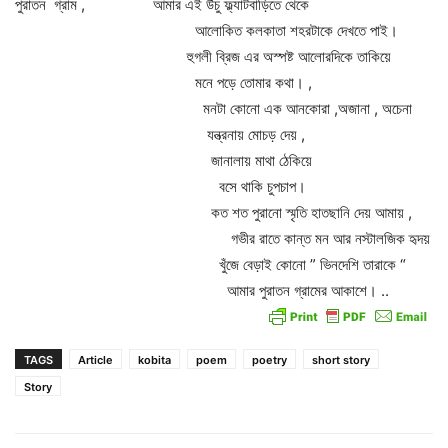
পুরাতন গ্রাম , আমার এই উঁচু ফ্ল্যাটবাড়িতে থেকে
আলোকিত কলকাতা শহরটাকে দেখতে পাই।
হুগলী ব্রিজ এর অস্পষ্ট আলোরদিকে তাকিয়ে
মনে পড়ে তোমার কথা। ,
মনটা কোনো এক আনকোরা ,অজানা , অচেনা
যন্ত্রনায় মোচড় দেয় ,
জানালায় মাথা ঠেকিয়ে
বসে থাকি চুপচাপ।
কত শত পুরানো স্মৃতি হাতছানি দেয় আমায় ,
গভীর রাতে কান্ত মন আর নস্টালজিক হৃদয়
খুঁজে বেড়াই কোনো ” ভিনদেশি তারাকে “
আমার পুরাতন গ্রামের আকাশে। ..
TAGS
Article
kobita
poem
poetry
short story
Story