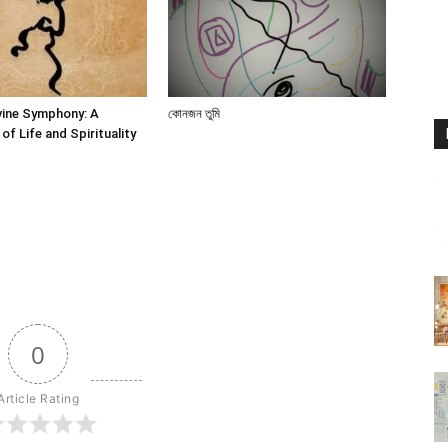
vine Symphony: A
কোনজন তুমি
of Life and Spirituality
0
Article Rating