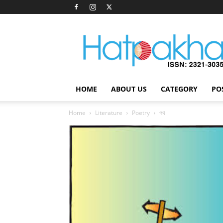
Hatpakha
Magazine
HOME
ABOUT US
CATEGORY
PO
Home
Literature
Poetry
পথ