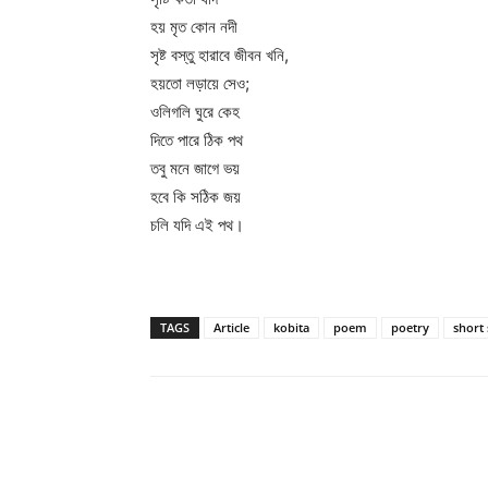
হয় মৃত কোন নদী
সৃষ্ট বস্তু হারাবে জীবন খনি,
হয়তো লড়ায়ে সেও;
ওলিগলি ঘুরে কেহ
দিতে পারে ঠিক পথ
তবু মনে জাগে ভয়
হবে কি সঠিক জয়
চলি যদি এই পথ।
TAGS
Article
kobita
poem
poetry
short 
Facebook
Twitter
Wh