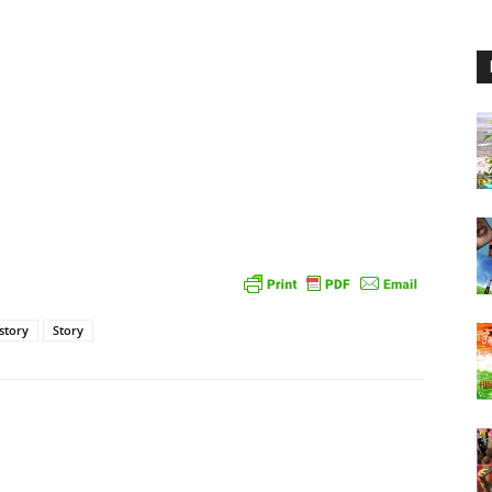
story
Story
atsApp
Linkedin
Email
Print