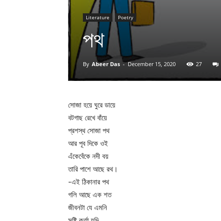
Literature
Poetry
পথ
By
Abeer Das
-
December 15, 2020
27
সোজা হয়ে ঘুরে ডায়ে
বটগাছ রেখে বাঁয়ে
প্রশস্থ সোজা পথ
আর পূব দিকে ওই
এঁকেবেঁকে নদী বয়
তারি পাশে আছে রথ।
-এই ঠিকানার পথ
গলি আছে এক শত
জীবনটা যে এমনি
সৃষ্টি কর্তা যদি