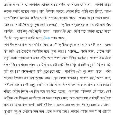
তারপর কখন যে ও আকাশকে ভালবেসে ফেলেছিল ও নিজেও জানে না। আকাশ বাড়ির
অনেক কথাই বলেছে ওকে। বাবা রিটায়ার করেছে, বোনের বিয়ে হয়নি বলে চিন্তা, আরও
বলত,”জানো আমাদের বাড়িতে ঘোমটা দেওয়ার রেওয়াজ আছে। আমার ও খুব ভালো লাগে।
তোমাকে ঘোমটা দিলে খুব সুন্দর দেখাবে কিন্তু”। স্বর্ণালি অন্যমনস্ক ভাবে একটা ঘাস দাঁতে
কাটছিল। তাই শুধু একটু মুচকি হাসল। আকাশ কি যেন একটা ভাবে তারপর বলে,” জানো
তিনদিন পড়ে আমার একটা ভালো
টেন্ডার
ভরার আছে।
আগামীকাল আমাকে মনে করিয়ে দিবে তো।” স্বর্ণালির খুব ভালো লাগে কথাটা শুনে। ওদের সম্পর্কের এই নৈকট্যে স্বর্ণালির মনে পুলক জাগে। “বাদাম… বাদাম ভাজা, নেবেন নাকি বাবু” একটা মধ্যবয়সের লোক ছেঁড়া জামা পরনে বাদাম বিক্রি করছিল। আকাশ এক ঠোঙা বাদাম নিয়ে বাদামওয়ালাকে ২০ টাকার একটা নোট দিল।”খুচরো নেই বাবু।” “থাক। ওটা তুমি রাখো।” বাদামওয়ালা হাসি মুখে চলে যায়। স্বর্ণালির এটা খুব ভালো লাগে। গরিব মানুষের উপকার করা তো পুণ্যের কাজ। খুব ভালো করেছো। আকাশ বলে,”জানো সানা, অসীমদা আমার সেই বন্ধু, সেদিন তোমার সাথে সিনেমা হল থেকে বেরোনোর সময় তোমার পরিচয় করিয়ে দিলাম ওর তিন বছর হল বিয়ে হয়েছে। সংসারের অভিজ্ঞতা তো আছে, সেই অসীমদা কে জিজ্ঞেস করেছিলাম যে দুজন মানুষের মাছ-ভাত খেতে মাসে মোটামুটি কত টাকা লাগবে। ও আমাকে একটা এস্টিমেট দিল। আমার মনে হয় সব ঠিক ম্যানেজ হয়ে যাবে। স্বর্ণালি স্বপ্ন দেখছিল মনে মনে ওদের সংসার হবে। আকাশ আবার বলল,” মা বোধহয় তোমাকে দেখেছে কোথাও।” স্বর্ণালি জিজ্ঞেস করলো,” কখন?” “বোধহয় রাস্তায় কোথাও। আমি ডিটেইলস জানতে চাইনি। জানো মায়ের মুখ দেখে মনে হচ্ছিলো তোমায় পছন্দ হয়েছে। বোনকে নিয়ে সকলে চিন্তিত।বোনের রঙ কালো তার উপর পড়াশুনা বেশিদুর করেনি বলে ভালো সম্বন্ধ পাচ্ছি না।” একদিন ওরা দুজন ঘুরতে বেরিয়েছিল। হঠাৎ পথে ভীষণ ঝড় উঠল সাথে বৃষ্টি। আসেপাশে কোন বাড়ি ছিল না। ওরা ভাবছিল কি করবে। কাছেই একটা কৃষ্ণচূড়া গাছ ছিল। তার নীচে গিয়ে দাঁড়াল দুজনে। দুজনেই ভিজে গিয়েছিল।ঝড়ের সাথে তখন বিদ্যুৎ ও চমকাচ্ছে। হঠাৎ কড় কড় কড়াৎ……। একটা বাজ পড়ল কাছেই। স্বর্ণালি আকাশের হাতটা খামচে ধরল। মাঝে মাঝে দমকা বাতাস আসছিল।বিদ্যুৎ চমকালেই স্বর্ণালি দু’কান হাত দিয়ে ঢাকছিল। স্বর্ণালির শাড়িটা ভিজে গায়ে সেঁটে গিয়েছিল। ওর লজ্জা করছিল। ভেজা আঁচল দিয়েই গাটা ঢাকল। এমন সময়দূরে একটা খালি রিক্সা যাচ্ছিল। ” এই রিক্সা…। রিক্সা…” আকাশ দৌড়ে রিক্সা ডেকে নিয়ে এলো। স্বর্ণালির পায়ে ভেজা শাড়ী জড়িয়ে যাচ্ছিল। অনেক দেরি করে সেদিন বাড়ি পৌঁছেছিল। এর মধ্যে আকাশ ওর বোনের সঙ্গেও স্বর্ণালির পরিচয় করিয়ে দেয়; এক বন্ধুর বাড়িতে নিয়ে গিয়ে। একদিন গল্প করতে করতে আকাশ বলে তোমার জন্যে দুর্গাপুজোয় বাড়িতে শাড়ী কেনা হয়েছে। স্বর্ণালির বুকের মধ্যে যেন খুশির ঢেউ খেলে যায়। এই ভেবেই যে তবে তো আকাশের বাড়িতে স্বর্ণালিকে মেনে নিয়েছে। ওদের স্বপ্ন সত্যি হতে তো আর দেরি নেই।নবমীর দিন ওই শাড়ীটা পরেই আকাশের বাইকের পেছনে বসেই ও ঠাকুর দেখে এসেছিল। কানের কাছে একটা মশা পুঁউউউ……… করে উঠল। ধ্যাৎ… উঠে বসলো বিছানায়, ঘুমের বারোটা বেজে গেছে। এই বাঁধের স্বপ্নটা কি ওকে কোনদিনই ছাড়বে না? স্বর্ণালি উঠে শাড়িটা ঠিক করে পরে। রাতে ও নাইটি পরেই শোয়, আজই আর শাড়িটা বদলায়নি। হঠাৎ স্বর্ণালির নজরে পড়ে ওর পরনে হলুদ শাড়ী। একদিন আকাশ ওকে বলেছিল, “জানো সানা, হলুদ শাড়ীতে তোমাকে খুব মানায়। মনে হয় যেন তিলোত্তমা।” স্বর্ণালির হাতদুটো নিজের হাতে তুলে আকাশ ওর হাতে চুমু খেল। ” জানো তোমার ওই চোখ দুটো খুব সুন্দর।” স্বর্ণালি আগেও স্কুলের বান্ধবীদের কাছে এই কথা বলতে শুনেছে। “স্বর্ণালি, তোর চোখ দুটো খুব সুন্দর, দেখিস, ওই চোখ দেখেই অনেক ছেলে তোর প্রেমে পরে যাবে। তার উপর তোর রঙ আর চেহারা! তোর বাবা মায়ের তোকে বিয়ে দিতে কোনো কষ্টই হবেনা।” স্বর্ণালি উত্তর দিত ” ছাই!, সব ছেলেরাই টাকা দেখে, বুঝলি। রূপের সাথে রূপিয়াও চাই।” তবুও এখন আকাশের মুখে ওর চোখের প্রশংসা শুনে ওর খুব ভালো লাগলো। আকাশ ওর মাথাটা দুই হাত দিয়ে ধরে বলল, “চোখ বন্ধ করো।”। ” কেন?”। ” বাঃরে আমি বলছি তাই।” । স্বর্ণালি চোখ বন্ধ করতেই আকাশ ওর দুচোখে চুম্বন এঁকে দিল। স্বর্ণালি লজ্জায় মুখ ঢাকল দুহাত দিয়ে। স্বর্ণালি ভাবে সেই আকাশ ওর সাথে এমনটা কি করে করলো? আকাশ বলত,” জানো, ওই চোখ দুটো আমি ভুলে থাকতে পারিনা। সারাক্ষণ আমার চোখে ভাসে।” স্বর্ণালির মাকে অনেকেই বলত ,” আকাশ আপনার মেয়ের কাছে কিছুই না। লম্বা হতে পারে, চোখ মুখ ও ঠিকই আছে, কিন্তু এত কালো আপনার মেয়ের পাশে মানায় না।”স্বর্ণালির মা বলেন,” জানেন দিদি, ছেলেদের রূপ নয়, গুণ দেখতে হয়।” আকাশ একদিন স্বর্ণালিকে বলে,” মনে করো, তোমার বাড়ি থেকে যদি অন্য কোথাও বিয়ে ঠিক করে তুমি করবে?” স্বর্ণালি মজা করে উত্তর দেয়, ” না করার কি আছে? তোমার সাথে আমার এমন কি হয়েছে?” আকাশের মুখটা হঠাৎ গম্ভীর হয়ে যায়।বলে, ” আমি জীবনেও করব না,দেখে নিও।” উত্তরে স্বর্ণালি বলে,” ওটা সবাই বলে, কিন্তু করে।” “কিন্তু আমি করব না।”, আকাশ উত্তর দেয়। ” ঠিক আছে দেখা যাবে।” স্বর্ণালি মুখটা ঘুরিয়ে মুচকি হাসে, ভারী মজা লাগে ওর আকাশের মুখটা দেখে। কিন্তু স্বর্ণালি জানতো না ওদের অলক্ষ্যে উপর থেকে বিধাতাও বুঝি স্বর্ণালির কথায় সায় দিয়েছিলেন। ওর বুকের ভিতর হু হু করে কেঁদে ওঠে। চোখ থেকে দুফোঁটা জল গড়িয়ে পড়ে। ঘুম আসছে না আর । টেবিল থেকে জলের বোতলটা হাতে নিল। খানেকটা জল ঢক্‌ ঢক্‌ করে খেল। একটু জল ঘাড়, গলা ও কপালে ঢালল যদি ঘুম আসে। স্বর্ণালি ভাবে ওর স্বামী ওকে এত ভালবাসে তবুও সে ভোলেনা কেন আকাশকে? বিয়ের পর স্বামীকে সব কথা বলেছিল ও। সেদিন ছিল ফুলশয্যার রাত। বিমল বাবু ছিলেন উদার প্রকৃতির । সব শুনে বললেন,” অতীত কে ভুলে যাওয়াই ভালো।” স্বর্ণালি স্বামীকে কিছুই গোপন করেনি। এমনকি চুম্বনের কথাটাও বলেছিল। বিমল বাবু স্বর্ণালিকে খুব ভালবাসেন। তিনি যথেষ্ট শিক্ষিত মানুষ। স্বর্ণালি ভাবে সে নিজেই স্বামীর যোগ্য নয়। কিন্তু বিমল বাবু কখনো স্বর্ণালিকে অযোগ্য ভাবেন না। উনি স্বর্ণালিকে যথেষ্ট স্নেহ করেন। স্বর্ণালি ভাবে, আকাশ শিক্ষাতে ,স্বভাবে কোনোটাতেই তার স্বামীর তুল্য নয়, তবুও স্বর্ণালি তাকে ভুলতে পারেনা কেন? ও নিজে বারো ক্লাস অবধি পড়েছে আর আকাশ তো মাধ্যমিক অবধি। স্বর্ণালি জানেনা চিন্তা ভাবনাতে মানুষের শিক্ষার কতটা প্রভাব থাকে। আকাশ বলত, ” জানো সানা, তোমাকে একদিনও না দেখে থাকতে পারিনা।” সেদিন স্বর্ণালির খুব জ্বর হয়েছিল। সারারাত ওর মা মাথায় জলপট্টি দিয়ে জ্বর কমান, ওকে ধরে ধরে বাথরুমে নিয়ে যান মা। টগরের কাছে খবর পেয়ে আকাশ একব্যাগ ভর্তি ফল পাঠিয়ে দেয় টগরের হাতে। পরের দিনই ওকে ডাক্তার দেখানো হয়। কিন্তু ভীষণ দুর্বল হয়ে গেছিল স্বর্ণালি। ওর ভীষণ হাঁটতে কষ্ট হচ্ছিলো। মাথাটাও টলছিল। তবুও দরজার কাছে দাঁড়িয়েছিল ও শুধু আকাশকে দেখার জন্য। দুদিন হল দেখা হয়নি। ওর একটুও ভালো লাগছিলনা। হঠাৎ দেখে আকাশ যাচ্ছে। ইশারা পেয়ে স্বর্ণালিও মায়ের কাছে অনুমতি নিয়ে বেরিয়ে পড়ে। আকাশ বলে, “পারবে হাঁটতে?” “হ্যাঁ।” স্বর্ণালি এখনও জানে না যে দুদিন ওর শরীরের ওপর যে ধকল গেছে ভালভাবে চলতে পারছিল না পর্যন্ত, সে কিভাবে অতটা রাস্তা হেঁটে গেল এবং ফিরে এলো। ওর মনে হত আকাশ পাশে থাকলে ও সব কষ্ট সইতে পারে। ও যেন অন্য এক ভাললাগার জগতে থাকে। ওর মনে হত পৃথিবীতে ওর মতো সুখী আর কেউ নেই। স্বর্ণালি জানতো না যে এই সম্পর্কের কথা ওর ছোড়দা জানেনা। একদিন সন্ধ্যেবেলা ওদের দুজনকে গল্প করতে দেখে ছোড়দার এক বন্ধু বলে,” দেখ্‌ লক্ষ্মণ, তোর বোনকে ও পাড়ার আকাশের সাথে দেখলাম।” বাড়িতে ফিরে লক্ষ্মণ ওর মাকে বলে যে, “ছেলেটা ভালো নয়। আমাদের বন্ধুদের অনেকেই বলেছে। ওর সাথে মিশতে মানা কর।” ওর মা চুপ করে ছিলেন, কিছুই বলেননি। পাশের ঘর থেকে স্বর্ণালি শুনছিল এবং ওর বুকের মধ্যে খুব কষ্ট হচ্ছিল। লক্ষ্মণ আরও বলল যে, “কয়েকটা সম্বন্ধের খোঁজ দিয়েছে বন্ধুরা। খুব তাড়াতাড়ি দেখতে আসবে বলে দিয়েছে” স্বর্ণালি ভাবে ওর কি দোষ? ও তো নিজে থেকে এই সম্পর্কে জড়িয়ে পড়েনি। আর এখন মনের এতটা কাছে এসে ওর এই সব কথা শুনে বুকের মধ্যে একটা কষ্ট হচ্ছিল। পরদিনই আকাশের সাথে দেখা করে স্বর্ণালি বলল যে ,” বাড়িতে সম্বন্ধ দেখছে। আমি এখন কি করব?” আকাশ বলে, “আমি পুরুষ মানুষ। রিক্সা চালিয়েও খাওয়াতে পারব।” স্বর্ণালি বলে যে ,” তুমি অন্তত রেজিস্ট্রি করে রাখো তবে অন্তত বাড়িতে বলতে পারব।” মাকে স্বর্ণালি বুঝিয়েছিল যে ,”মা, যদি রেজিস্ট্রি করে রাখি তবে ছোড়দার কিছু বলার থাকবে না। আর ছেলেটা খারাপ বলছে? আমিও বলছি, ও তেমন নয়।” স্বর্ণালি তো জানে আকাশ চাইলে অনেক কিছু করতে পারত কিন্তু করেনি। স্বর্ণালির বিশ্বাস ছিল যদি ও খারাপও হয়ে থাকে স্বর্ণালি পারবে আকাশকে ভালো করতে। স্বর্ণালিকে ও ভালোবাসে তাই কখনও কোন অশোভন আচরণ করেনি। কিন্তু রেজিস্ট্রির কথা শুনে আকাশ বলে,” আমার মা বলে, যে মেয়ের মুখের কথায় বিশ্বাস নেই তাকে কি বলা যায়? রেজিস্ট্রি করে তো তিন মাসের মধ্যে আবার ডিভোর্সও করা যায়।” স্বর্ণালি খুব অবাক হয়ে যায় ওর কথা শুনে। ভাবে তোমরা বড়লোক বলে অনেক কিছুই ভাবতে পারো, অনেক কিছুই করতে পারো। আকাশ আবার বলল,” জানো এভাবে মিশলে একটা ছেলের বদনাম হয়না, কিন্তু একটা মেয়ের বদনাম হয়।” এই ধরনের মানসিকতা দেখে স্বর্ণালির মনটা খারাপ হয়ে যায়। ও মনে মনে ভাবে তোমার কাছে মেয়েদের কিছু মুল্যই নেই? কিন্তু মুখে কিছু বলেনা। এদিকে ছোড়দা বাড়িতে রোজ মাকে একই কথা বলতে থাকে, “ছেলেটা ভালো নয়। মিশতে মানা করো।” পরদিন আবার আকাশের সাথে দেখা করে বলে ” কাল দেখতে আসবে। আমি কি করব?” ও উত্তর দেয়,” মা বলেছে, তুমি পড়াশুনা করো নয়ত সেলাই স্কুলে ভর্তি হও খরচার কথা চিন্তা করতে হবে না। আকাশের বাড়িতে এটা বোঝেনা যে কোনো মতেই আকাশের সাথে ওর ছোড়দা বিয়েতে মত দেবেনা। স্বর্ণালির মনটা বিক্ষিপ্ত হয়েছিল। এদিকে রাস্তায় একজনের স্বর্ণালিকে দেখে এত পছন্দ হয়ে যায় যে স্বর্ণালির বাড়িতে খবর পাঠায়। ছেলে ইউ.পি তে থাকে আর আন্ডারটেকিং কোম্পানিতে চাকরি করে। মা ও ছোড়দার ছেলে খুব পছন্দ। ছেলের কোন বাজে নেশা নেই। একটা সিগারেট অবধি খায়না। ওরা পাকা দেখা করতে আসবে আগামী রবিবার। ছেলের বাবা স্বর্ণালির মাকে বলেছেন,” আমার ছেলের আপনার মেয়েকে এত পছন্দ হয়েছে যে রেজিস্ট্রি বিয়ে করতেও রাজি আছে। আমাদের কোন ডিম্যান্ড নেই।” স্বর্ণালির মা তো যেন হাতে স্বর্গ পায়। মা স্বর্ণালিকে বলেন,” লক্ষ্মণ যখন চায়না, তখন আকাশের সাথে মেশার দরকার নেই। ও বলছে ছেলেটা ভালো নয়।” স্বর্ণালি অবাক হয়ে যায় মায়ের কথা শুনে। ও ভাবে, তবে তো মায়েরই উচিত ছিল আকাশের সম্বন্ধে ভালো করে খোঁজ নিয়ে তবেই মেয়েকে মিশতে দেওয়া। তখন তো তিনি তা করেন নি। পরের মুখে ঝাল্‌ খেয়েছিলেন, আর এখনও তাই খাচ্ছেন। ওর মা তো ভালো করেই জানতেন যে স্বর্ণালি কেমন ধরনের মেয়ে , পড়াশুনা ছাড়ার পড়ে মাকে ছাড়া যে কখনো ঘর থেকেই বেরোতো না, সে কতটা চালাক্‌ হতে পারে? ওই টগরের সাথেই যা কথা বলা, তাও টগর একটু পেট পাতলা স্বভাবের ছিল তাই স্বর্ণালি ওকে সব মনের কথা বলতও না। ঘরে বসে বসে শুধু গল্পের বই পড়ত। পড়াশুনা ছাড়ার পর কোনো বন্ধুও ছিল না ওর। এটা ওর মায়ের বোঝা উচিত ছিল। কিন্তু স্বর্ণালির মনের কথাটা কেউ বোঝে না। সে তো কোন মেশিন নয়। ও যে একটা মেয়ে, আর ওর মন বলে যে কিছু আছে এটা কেউ বোঝে না। টগর আর টগরের মাও লক্ষ্মণের কোথায় সায় দেয় এখন, “কি দরকার আকাশের সাথে মেশার? ভালো পাত্র পেয়েছো , বিয়ে দিয়ে দাও।” স্বর্ণালি সেদিন অনেক কষ্টে মাকে রাজি করায়, বলে,” মা,এই শেষবারের মতো একবার দেখা করতে দাও।” মা একটু নরম হয়ে বলে ,”যা। তাড়াতাড়ি ফিরবি।” আকাশ রোজই বিকেলে ওদের বাড়ির সামনের রাস্তা দিয়ে যায়। স্বর্ণালি অপেক্ষা করছিল। ওকে দেখতে পেয়েই ওর সাথে যায় সেই বাঁধের ধারে। ওরা দুজন ঘাসের উপর বসেছিল। স্বর্ণালির মনের মধ্যে ঝড় চলছিল। হয়তো আজ ওর শেষ দেখা। আকাশ দুই একটা কথা বলার পরেই স্বর্ণালি ওর একটা হাত ধরে বলে,” তোমাকে ছাড়া আমি বাঁচবো না। আমি কি করব?” ওর বুকের ভেতর অসহ্য কষ্ট হচ্ছিল। গলাটা কান্নায় বুজে আসছিল। আকাশ স্বর্ণালির হাতটা এক ঝটকায় সরিয়ে দিয়ে বলে,” আমার পক্ষে এখন বিয়ে করা সম্ভব নয়। আর একদম কাঁদবে না । চোখের জলকে আমি ঘৃণা করি।” ব্যস এই টুকু কথা। লজ্জা আর অপমানে স্বর্ণালি ভয়ংকর ভাবে চুপ হয়ে গিয়েছিল। প্রত্যাখানের অপমানে ও এতটা স্তম্ভিত হয়ে গিয়েছিল যে ওর মনে হচ্ছিল যে ধরণী দ্বিধা হয়ে যাক্‌ এখনি। ওর মধ্যে ও ঢুকে যাবে। এই মুখ আর কাউকে দেখাবে না । ওর গলার কাছে যন্ত্রণা হচ্ছিল। কান্নাটা অনেক কষ্টে চেপে রেখেছিল। এই রকম রূঢ় ব্যবহার যে আকাশ করবে তা স্বপ্নেও ভাবতে পারেনি ও। কিচ্ছুক্ষণ পর আকাশ রোজকার মতো ওকে বাড়ির অনেক কাছে এগিয়ে দিয়ে অন্য পথে চলে যায়। সারাটা পথ স্বর্ণালি একটা ক