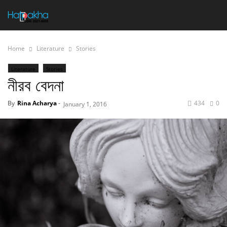
Home
Literature
Stories
Literature
Stories
নীরব বেদনা
By
Rina Acharya
-
434
0
January 1, 2016