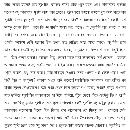
কাজ নিজের হাতেই করে স্বর্ণালি।কাজের মাসির কাজ পছন্দ হয়না ওর। সারাদিনের কাজের
মধ্যেও শুধু আকাশের মুখটা ভাসে তার চোখে। হঠাৎ করে কখনো কখনো ঘুম ভাঙ্গা রাতে তার
স্বামী বিমলবাবুর মুখটা কেন আকাশের মুখ হয়ে যায়? ও নিজের গায়ে চিমটি কেটে দেখে
স্বপ্ন দেখছে কিনা। তবে কি ওর মাথাটা খারাপ হয়ে যাচ্ছে? না ,স্বর্ণালি আর ভাববে না ওর
কথা। যে কখনো ওকে ভালোইবাসেনি। ভালোবাসলে কি সবচেয়ে বিপদের সময়, যখন
ওকেই সবচেয়ে বেশি দরকার ছিল তখন হাত ছাড়িয়ে সরে যেতে পারত? স্বর্ণালি ভাবে
আকাশের চরিত্রটা বড় বিচিত্র! যার মধ্যে বিবেক, অনুভূতি বা সিম্প্যাথি বলে কিছুই ছিল
না। ছিল কেবল ছলনা। আসলে কিছু ছেলেই আছে যারা ভালবাসার অর্থ বোঝেনা। হয়তো
ভালোবাসা ওদের কাছে একটা খেলা বা টাইম পাস। এরা গুরুজনের কাছে পারমিশন নিয়ে
প্রেম করেনা, শুধু বিয়ে করে। আর দায়িত্ব নেওয়ার সময় এলেই এরা কেটে পড়ে। এরা
কি? ভীরু না কাপুরুষ? আকাশ ও তো তাই করেছে! স্বর্ণালিকে ভালবাসার ছলে ভুলিয়ে ঘর
বাঁধার স্বপ্ন দেখিয়েছিল। আর যখন দেখল বিয়ে করতে চাপ দিচ্ছে, তখনই বাড়ির কথামত
হাত ছাড়িয়ে স্বর্ণালির ভালবাসাকে পা দিয়ে মাড়িয়ে, ছুঁড়ে ফেলে দিতে এতটুকু দ্বিধা হয়নি
তার। এতকিছু বুঝেও স্বর্ণালি কেন ভুলতে পারেনা তাকে? স্বর্ণালি শুধু এটুকু বুঝেছে হয়তো
আকাশের ভালোবাসা মিথ্যে ছিল কিন্তু তার ভালোবাসা তো মিথ্যে নয়। তাইতো সেই
ক্ষতের যন্ত্রণা সে আজও বয়ে বেড়ায়। আর সেই বাঁধের উপর দিয়ে দৌড়নোর স্বপ্ন দেখে।
পুরনো স্মৃতি গুলো ওকে শুধু বেদনা দেয়। ভুলতে চেষ্টা করেছে অনেক ,পারেনা। স্বর্ণালির মন