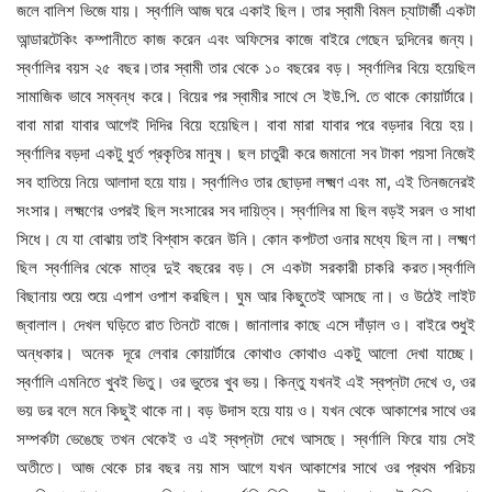
জলে বালিশ ভিজে যায়। স্বর্ণালি আজ ঘরে একাই ছিল। তার স্বামী বিমল চ্যাটার্জী একটা
আন্ডারটেকিং কম্পানীতে কাজ করেন এবং অফিসের কাজে বাইরে গেছেন দুদিনের জন্য।
স্বর্ণালির বয়স ২৫ বছর।তার স্বামী তার থেকে ১০ বছরের বড়। স্বর্ণালির বিয়ে হয়েছিল
সামাজিক ভাবে সম্বন্ধ করে। বিয়ের পর স্বামীর সাথে সে ইউ.পি. তে থাকে কোয়ার্টারে।
বাবা মারা যাবার আগেই দিদির বিয়ে হয়েছিল। বাবা মারা যাবার পরে বড়দার বিয়ে হয়।
স্বর্ণালির বড়দা একটু ধুর্ত প্রকৃতির মানুষ। ছল চাতুরী করে জমানো সব টাকা পয়সা নিজেই
সব হাতিয়ে নিয়ে আলাদা হয়ে যায়। স্বর্ণালিও তার ছোড়দা লক্ষ্মণ এবং মা, এই তিনজনেরই
সংসার। লক্ষ্মণের ওপরই ছিল সংসারের সব দায়িত্ব। স্বর্ণালির মা ছিল বড়ই সরল ও সাধা
সিধে। যে যা বোঝায় তাই বিশ্বাস করেন উনি। কোন কপটতা ওনার মধ্যে ছিল না। লক্ষ্মণ
ছিল স্বর্ণালির থেকে মাত্র দুই বছরের বড়। সে একটা সরকারী চাকরি করত।স্বর্ণালি
বিছানায় শুয়ে শুয়ে এপাশ ওপাশ করছিল। ঘুম আর কিছুতেই আসছে না। ও উঠেই লাইট
জ্বালাল। দেখল ঘড়িতে রাত তিনটে বাজে। জানালার কাছে এসে দাঁড়াল ও। বাইরে শুধুই
অন্ধকার। অনেক দূরে লেবার কোয়ার্টারে কোথাও কোথাও একটু আলো দেখা যাচ্ছে।
স্বর্ণালি এমনিতে খুবই ভিতু। ওর ভুতের খুব ভয়। কিন্তু যখনই এই স্বপ্নটা দেখে ও, ওর
ভয় ডর বলে মনে কিছুই থাকে না। বড় উদাস হয়ে যায় ও। যখন থেকে আকাশের সাথে ওর
সম্পর্কটা ভেঙেছে তখন থেকেই ও এই স্বপ্নটা দেখে আসছে। স্বর্ণালি ফিরে যায় সেই
অতীতে। আজ থেকে চার বছর নয় মাস আগে যখন আকাশের সাথে ওর প্রথম পরিচয়