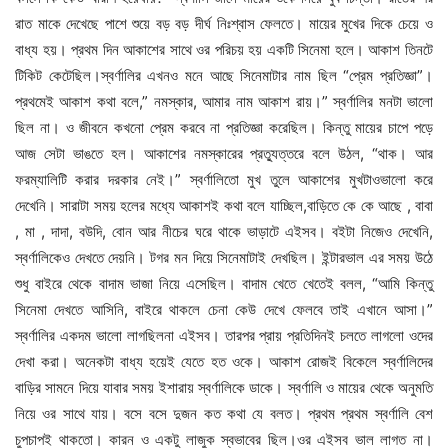
রাত মাকে দেখেছে পাশে শুয়ে বড় বড় দীর্ঘ নিঃশ্বাস ফেলতে। মায়ের মুখের দিকে চেয়ে ও
বাধ্য হয়। প্রথম দিন আকাশের সাথে ওর পরিচয় হয় একটি সিনেমা হলে। আকাশ তিনটে
টিকিট কেটেছিল।স্বর্ণালির এখনও মনে আছে সিনেমাটার নাম ছিল “প্রেম প্রতিজ্ঞা”।
প্রথমেই আকাশ কথা বলে,” নমস্কার, আমার নাম আকাশ রায়।” স্বর্ণালির মনটা ভালো
ছিল না। ও জীবনে কখনো প্রেম করবে না প্রতিজ্ঞা করেছিল। কিন্তু মায়ের চাপে পড়ে
আজ সেটা ভাঙতে হল। আকাশের নমস্কারের প্রত্যুত্তরে বলে উঠল, “থাক। আর
ফরম্যালিটি করার দরকার নেই।” স্বর্ণালিতো মুখ তুলে আকাশের মুখটাওভালো করে
দেখেনি। সারাটা সময় হলের মধ্যে আকাশই কথা বলে যাচ্ছিল,বাড়িতে কে কে আছে , বাবা
, মা , দাদা, বউদি, বোন আর নীচের ঘরে থাকে ভাড়াটে এইসব। বইটা নিজেও দেখেনি,
স্বর্ণালিকেও দেখতে দেয়নি। টগর মন দিয়ে সিনেমাটাই দেখছিল। ইন্টারভাল এর সময় উঠে
শুধু বাইরে থেকে বাদাম ভাজা নিয়ে এসেছিল। বাদাম খেতে খেতেই বলল, “আমি কিন্তু
সিনেমা দেখতে আসিনি, বাইরে থাকলে চেনা কেউ দেখে ফেলবে তাই এখানে আসা।”
স্বর্ণালির একদম ভালো লাগছিলনা এইসব। তারপর প্রায় প্রতিদিনই চলতে লাগলো ওদের
দেখা করা। অনেকটা বাধ্য হয়েই যেতে হত ওকে। আকাশ রোজই বিকেলে স্বর্ণালিদের
বাড়ির সামনে দিয়ে যাবার সময় ইশারায় স্বর্ণালিকে ডাকে। স্বর্ণালি ও মায়ের থেকে অনুমতি
নিয়ে ওর সাথে যায়। বসে বসে দুজন কত কথা যে বলত। প্রথম প্রথম স্বর্ণালি বেশ
চুপচাপই থাকতো। কারন ও একটু লাজুক স্বভাবের ছিল।ওর এইসব ভাল লাগত না।