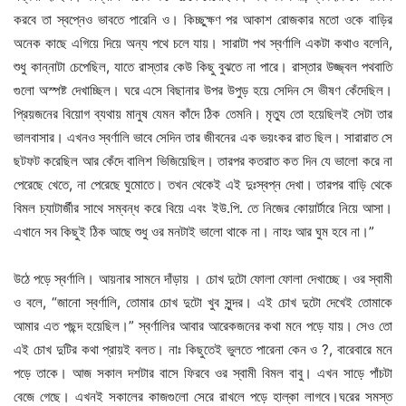
উঠে পড়ে স্বর্ণালি। আয়নার সামনে দাঁড়ায় । চোখ দুটো ফোলা ফোলা দেখাচ্ছে। ওর স্বামী
ও বলে, “জানো স্বর্ণালি, তোমার চোখ দুটো খুব সুন্দর। এই চোখ দুটো দেখেই তোমাকে
আমার এত পছন্দ হয়েছিল।” স্বর্ণালির আবার আরেকজনের কথা মনে পড়ে যায়। সেও তো
এই চোখ দুটির কথা প্রায়ই বলত। নাঃ কিছুতেই ভুলতে পারেনা কেন ও ?, বারেবারে মনে
পড়ে তাকে। আজ সকাল দশটার বাসে ফিরবে ওর স্বামী বিমল বাবু। এখন সাড়ে পাঁচটা
বেজে গেছে। এখনই সকালের কাজগুলো সেরে রাখলে পড়ে হাল্কা লাগবে।ঘরের সমস্ত