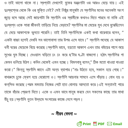
ও তাই ভালো থাকে না। স্বপ্নটা দেখলেই বুকের যন্ত্রণাটা ওর আরও বেড়ে যায়। এই
দুঃস্বপ্নের থেকে কি ওর মুক্তি নেই? সেই নিষ্ঠুর মানুষটা যে স্বর্ণালির মনের অনেকটা অংশ
জুড়ে বসে আছে সেই জায়গাটা কি স্বর্ণালি ওর স্বামীকে কথনও দিতে পারবে না নাকি এই
দুঃস্বপ্ন ওকে সারা জীবনই তাড়িয়ে নিয়ে বেড়াবে? স্বর্ণালির মা মেয়ের মুখ দেখে বুঝেছিলেন
যে মেয়ে আকাশকে ভুলতে পারেনি। তাই তিনি স্বর্ণালিকে একই কথা বারেবারে বলেন, ”
একটা বাচ্চা হলেই দেখবি সব ভালোবাসা তার উপর এসে যাবে।” স্বর্ণালি শুনেছে যে আকাশ
ধনী ঘরের মেয়েকে বিয়ে করেছে।স্বর্ণালি ভাবে, হয়তো আকাশ এখন তার বউয়ের পাশে শুয়ে
সুখের ঘুম দিচ্ছে। দেওয়াল ঘড়িতে ঢং ঢং করে ছ’টার ঘণ্টা বাজলো। হঠাৎ স্বর্ণালির গা
কেমন গুলিয়ে উঠল। কদিন থেকেই এমন হচ্ছে। বিমলবাবু বলেন,” ঠিক মতো খাওয়া দাওয়া
করো।” কিন্তু স্বর্ণালি জানে এটা অন্য ব্যাপার।”নাঃ উঠতে হবে, সকাল হয়ে গেছে।”
বাথরুমে ঢুকে ফ্রেশ হয়ে বেরোলো ও। স্বর্ণালি আয়নার সামনে এসে দাঁড়ায়। বোধ হয় ও
কন্‌সিভ করেছে।পরম মমতায় নিজের পেটে হাত বোলায় আলতো করে।এই সন্তানই পারে
তাকে বাঁচার প্রেরণা দিতে। একে ও এমন ভাবে মানুষ করবে যেন সকলের কাছে তার মাথা
উঁচু হয়।স্বর্ণালি নুতন উদ্যমে সংসারের কাজে লেগে পড়ল।
~ নীরব বেদনা ~