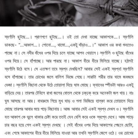
স্বর্ণালি ছুটছে…। প্রাণপণে ছুটছে…। ওই তো দেখা যাচ্ছে আকাশকে…। স্বর্ণালি
ডাকছে- “…আকাশ…। শোনো…, থামো…,একটু দাঁড়াও…।” আকাশ ওর কথা শুনতেও
পাচ্ছে না। সে নদীর বাঁধের ওপর দিয়ে চলে যাচ্ছে আপন খেয়ালে। স্বর্ণালি ও ছুটছে বাঁধের
ওপর দিয়ে। সে হাঁপাচ্ছে। আর পারছে না। আকাশ ধীরে ধীরে মিলিয়ে যাচ্ছে। হঠাৎই
স্বর্ণালি উঠে বসে। সে এতক্ষণ তবে স্বপ্ন দেখছিল? আবার সেই একই স্বপ্ন! স্বর্ণালি
বসে হাঁপাচ্ছে। তার চোখের জলে বালিশ ভিজে গেছে। সারাটা শরীর তার ঘামে জবজবে
ভেজা। স্বর্ণালি বিছানা থেকে উঠে তোয়ালা দিয়ে ঘাম মোছে। ফ্যানের স্পীডটা আরও একটু
বাড়িয়ে দেয়। তারপর টেবিলে রাখা জলের বোতল থেকে ঢক্‌ঢক্‌ করে অনেকটা জল খায়। নাঃ
ঘুম আসছে না আর। বাথরুমে গিয়ে মুখ ঘাড় ও গলা ভিজিয়ে হাল্কা করে তোয়ালে দিয়ে
মোছে তারপর আবার শুয়ে পড়ে বিছানায়। আজ আবার সেই একই স্বপ্ন দেখল ও। স্বর্ণালি
যত আকাশ কে ভুলে থাকার চেষ্টা করে ততই যেন বেশি করে ওকে স্বপ্নে দেখে। আজ সাড়ে
চার বছর হয়ে গেল একই স্বপ্ন দেখছে । সেই বাঁধের ওপর দিয়ে আকাশের পেছনে ছোটা,
এবং শেষে আকাশের ধীরে ধীরে মিলিয়ে যাওয়া আর তখনি স্বর্ণালি জেগে ওঠে। ওর চোখের