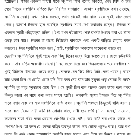
হয়েছিল। পাড়ার একজন মহিলা যাকে স্বর্ণালি পিসি বলেই ডাকতো, সেই পিসি ও তার
মেয়ে টগরের স্বর্ণালির বাড়িতে ছিল নিয়মিত যাতায়াত। আকাশ স্বর্ণালিকে কখন দেখেছে,
স্বর্ণালি জানেনা। যখন থেকে দেখেছে তখন থেকেই তার নাকি ওকে খুবই ভালোলেগে
গেছে। আকাশ টগরকে হাত করেছিল স্বর্ণালির সাথে দেখা করানোর জন্যে। টগরের মা
একজন স্বামী পরিত্যক্তা মহিলা। টগর যখন দুইমাসের পেটে তখনই টগরের বাবা ওর মাকে
ছেড়ে চলে যায়। টগরের মা বাপের ভিটাতেই থাকতেন এবং একটি বাড়িতে রান্নার কাজ
করতেন। টগর স্বর্ণালির মাকে বলে ,”মামী, স্বর্ণালিকে আকাশের সাথেকথা বলতে বল।
ছেলেটার স্বর্ণালিদিকে খুবই পছন্দ এবং কিছু দিনের মধ্যে বিয়ে করতে চায়। ছেলে কন্ট্রাক্টরি
করে। তার বাড়ির অবস্থাও ভালো।” বড় ছেলে বিয়ে করে ভিন্নহওয়ার পরে স্বর্ণালির মা
খুবই চিন্তিত থাকতেন মেয়ের জন্য। মেয়েকে যেন বিয়ে দিয়ে তিনি যেতে পারেন। কারন
তার ধারনা ছিল যে ছোটো ছেলে যদি বিয়ে করে নেয় তবে তার মৃত্যুর পড়ে মেয়ের কি হবে?
স্বর্ণালি খুব নম্র স্বভাবের মেয়ে ছিল। সে সুন্দরী ছিল বলে অনেক ছেলে তাকে পছন্দ করত
কিন্তু কারো ওর সাথে কথা বলার সাহস হয়নি। আকাশই প্রথম টগরকে দিয়ে স্বর্ণালির
মাকে বলায় এবং ওর মাও স্বর্ণালিকে রাজি করায়। স্বর্ণালি প্রথমে কিছুতেই রাজি হয়না।
মাকে বলে ,”কেন মা? আমি কি তোমার কাছে ভারী হয়ে গেছি।” মা বলেন,” নারে মা,
আমাদের মতো গরিব ঘরের মেয়েকে বেশিদিন রাখতে নেই। আর আমি মরে গেলে তোকে কে
দেখবে? টগর তো বলল যে ছেলের বাড়ির অবস্থা ভালো আর তোকে পছন্দও করে। আর কথা
বললে কি কেউ খারাপ হয়েযায়?” স্বর্ণালি জানে মায়ের ওকে নিয়ে খুব চিন্তা। রাতের পর