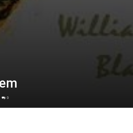
oem
0