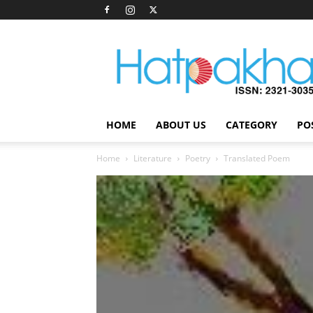
Hatpakha
Magazine
HOME
ABOUT US
CATEGORY
PO
Home
Literature
Poetry
Translated Poem