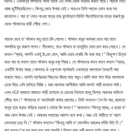
দিলেন।
একমাত্র
পশুপতিই
নাকি
তাঁকে
এই
বিপদ
থেকে
উদ্ধার
করতে
পারে।
পচাকে
তিনি
আজ
ছুটি
দিয়েছিলেন।
কিন্তু
কোন
উপায়
নেই।
অতএব
তিনি
পচাকে
ফোন
করে
সব
জানালেন।
পচা
ত
’
ফোন
পাওয়া
মাত্র
তার
বুলেট
চেপে
মিনিট
পঁয়তাল্লিশের
মধ্যে
বারুইপুর
থেকে
পটকানের
বাড়ী
পৌঁছে
গেল।
পচাকে
দেখে
ত
’
পটকান
বাবু
হাতে
চাঁদ
পেলেন।
পটকান
বাবুর
অবস্থা
দেখে
পচা
মানে
পশুপতির
খুব
খারাপ
লাগল।
শীতকাল
,
তাও
পটকান
বা
হতবুদ্ধি
ঘেমে
চান
করে
গেছেন।
সে
বললে
-“
স্যার
,
আপনি
একটু
ঠাণ্ডা
হোন
,
আমি
ভেবে
দেখছি
কি
করা
যায়।
”
কিছুক্ষণ
চিন্তা
করে
পচা
যা
বললে
তাতে
পটকান
বাবুর
চক্ষু
স্থির।
সে
পটকানের
কানে
কানে
বললে
-“
স্যার
,
একটিই
উপায়
আছে।আপনার
ঐ
একুশতম
স্বর্গরথই
একমাত্র
আপনাকে
বৈতরণী
পার
করাতে
পারে।
আপনি
স্বর্গরথের
পিছনের
খাঁচায়
শুয়ে
পড়ুন।
আমি
সাদা
শাল
দিয়ে
আপনাকে
ঢেকে
দিয়ে
এসি
চালিয়ে
দিচ্ছি।
আর
আপনার
আশীর্বাদে
আমি
ভালই
গাড়ী
চালাতে
পারি।
এমন
ঘণ্টি
বাজাতে
বাজাতে
গাড়ী
চালাবো
যে
চোখের
নিমেষে
বাম্বু
ভিলায়
আয়কর
অফিসে
পৌঁছে
যাব।
”
পটকানের
ত
’
শুনে
ভিরমি
খাবার
জোগাড়।
তিনি
বললেন
-“
সে
কি
পচা
,
জ্যান্ত
মানুষ
হয়ে
মড়ার
গাড়িতে
চড়বো
!
লোকে
কি
বলবে
! “
পচা
বললে
-“
কিন্তু
স্যার
,
এ
ছাড়া
ত
’
আর
কোন
উপায়
নেই।
আয়কর
দপ্তরের
আদেশ
বলে
কথা।
আর
এই
গাড়ীতে
ত
’
আগে
কোন
মড়া
চড়ে
নি।
”
পটকান
বললেন
-“
কিন্তু
আমি
ত
’
কোনদিন
আয়কর
ফাঁকি
দিই
নি।
”
পচা
বললে
-“
সে
সব
কথা
বলে
আর
লাভ
কি
!
কিন্তু
আর
দেরী
করলে
দুটো
বেজে
যাবে
।