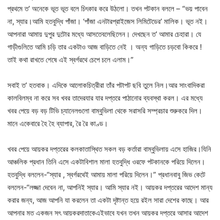
প্রথমে
ত
’
অনেকে
ভূত
ভূত
বলে
চিৎকার
করে
উঠলো।
তখন
পটকান
বললে
– “
ভয়
পাবেন
না
,
স্যার।
আমি
হতবুদ্ধি
পাঁজা।
‘
পাঁজা
এনটারপ্রাইজেস
লিমিটেডের
’
মালিক।
ভূত
নই।
আপনারা
আমায়
দুপুর
দুটোর
মধ্যে
আসতে
বলেছিলেন।
দেখছেন
ত
’
আমার
চেহারা।
যে
গাড়ীগুলিতে
আমি
চড়ি
তার
একটাও
আজ
বাড়িতে
নেই
।
অন্য
গাড়িতে
চড়বো
কি
করে
!
তাই
কথা
রাখতে
শেষে
এই
স্বর্গরথে
চেপে
চলে
এলাম।
”
সবাই
ত
’
হতবাক।
এদিকে
আলোকচিত্রীরা
তাঁর
পটাপট
ছবি
তুলে
নিল।আর
সাংবাদিকরা
কালবিলম্ব
না
করে
সব
খবর
তাদের
যার
যার
দপ্তরে
পাঠানোর
ব্যবস্থা
করল।
এর
মধ্যে
খবর
পেয়ে
বড়
বড়
টিভি
চ্যানেলগুলো
বাম্বুভিলা
থেকে
সরাসরি
সম্প্রচার
শুরু
করে
দিল।
মানে
একেবারে
হৈ
হৈ
ব্যাপার
,
রৈ
রৈ
কাণ্ড।
খবর
পেয়ে
আয়কর
দপ্তরের
কলকাতাস্থিত
সকল
বড়
কর্তারা
বাম্বুভিলায়
এসে
হাজির।যিনি
আঞ্চলিক
প্রধান
তিনি
এসে
একটা
বিশাল
মালা
হতবুদ্ধি
ওরফে
পটকানকে
পরিয়ে
দিলেন।
হতবুদ্ধি
বললেন
-“
স্যার
,
স্বর্গরথেই
আমায়
মালা
পরিয়ে
দিলেন।
”
প্রধানবাবু
জিভ
কেটে
বললেন
-“
লজ্জা
দেবেন
না
,
আপনিই
স্যার।
আমি
স্যার
নই।
আয়কর
দপ্তরের
আদেশ
মান্য
করার
জন্য
,
আজ
আপনি
যা
করলেন
তা
একটা
দৃষ্টান্ত
হয়ে
রইল
সারা
দেশের
কাছে।
আর
আপনার
মত
একজন
সৎ
আয়করদাতাকে
এইভাবে
যখন
তখন
আয়কর
দপ্তরে
আসার
আদেশ