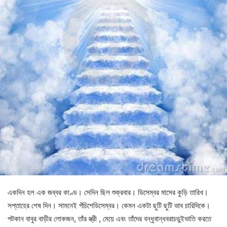
একদিন
হল
এক
জব্বর
কাণ্ড।
সেদিন
ছিল
শুক্রবার।
ডিসেম্বর
মাসের
কুড়ি
তারিখ।
সপ্তাহের
শেষ
দিন।
সামনেই
পঁচিশে
ডিসেম্বর।
কেমন
একটা
ছুটি
ছুটি
ভাব
চারিদিকে।
পটকান
বাবুর
বাড়ীর
লোকজন
,
তাঁর
স্ত্রী
,
মেয়ে
এবং
তাঁদের
বন্ধুবান্ধবরা
চড়ুইভাতি
করতে