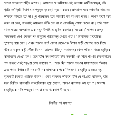
দেওয়া
অত্যন্ত
গর্হিত
অপরাধ।
আমাদের
যে
অফিসার
এই
অন্যায়
কর্মটি
করেছেন
,
তাঁর
প্রতি
সংশ্লিষ্ট
বিভাগ
যথোপযুক্ত
ব্যবস্থা
গ্রহণ
করবে।আপনাকে
আর
কোনদিন
আমাদের
অফিসে
আসতে
হবে
না।
খুব
প্রয়োজন
হলে
আমরাই
যাব
আপনার
কাছে।
আপনি
যতই
আয়
করুন
না
কেন
,
কখনোই
আয়করে
ফাঁকি
দেন
না
বা
কোন
কিছু
গোপন
করেন
না।
তাই
আজ
থেকে
আমরা
আপনাকে
এক
নতুন
উপাধিতে
ভূষিত
করলাম।
‘
আয়না।
’
আপনার
মধ্যে
দিয়ে
সমগ্র
দেশ
একজন
সৎ
মানুষের
প্রতিবিম্ব
দেখতে
পাবে।
”
চারিদিকে
হাততালির
হুল্লোড়
বয়ে
গেল।
এবার
প্রধান
কর্তা
কোথা
থেকে
এক
বিশাল
গাড়ী
জোগাড়
করে
নিজে
পটকান
বাবুকে
বাড়ী
পৌঁছে
দিলেন।তারপর
বিভিন্ন
সংবাদপত্র
থেকে
পটকান
মানে
হতবুদ্ধির
সাক্ষাৎকার
নেওয়া
হল।
তবে
তিনি
সব
কথাতেই
তাঁর
সহকারী
পচা
মানে
পশুপতি
চাকলাদারের
নাম
করতে
একটুও
কুণ্ঠা
বোধ
করলেন
না
.
পরের
দিন
প্রধান
প্রধান
সংবাদপত্রে
পটকান
এবং
পচার
বিশাল
ছবি
সহ
সেই
সব
সাক্ষাৎকার
প্রকাশিত
হল।
হতবুদ্ধি
একজন
বড়
ব্যবসায়ী
হিসাবে
পরিচিত
ছিলেন।
এবার
আয়কর
অফিসে
তিনি
যে
কাণ্ডটা
ঘটালেন
,
তার
ফলে
তিনি
ত
’
রাতারাতি
ভারতবিখ্যাত
হয়ে
গেলেন
,
পচারও
নামডাক
কম
হল
না।শুনলাম
হতবুদ্ধিকে
নাকি
পদ্মভূষণ
দেওয়া
হতে
পারে
আগামী
বছরে।
।দ্বিতীয় পর্ব সমাপ্ত।