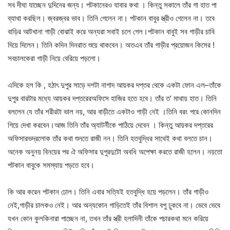
সব
দীঘা
যাচ্ছেন
দুদিনের
জন্য।
পটকানেরও
যাবার
কথা
।
কিন্তু
সকালে
তাঁর
গা
হাত
পা
ব্যাথা
করছিল।
জ্বর
জ্বর
ভাব।
তিনি
গেলেন
না।
পটকান
বাবুর
স্ত্রীও
গেলেন
না।
তবে
বাড়ির
আটখানা
গাড়ী
বোঝাই
করে
অন্যরা
সবাই
চলে
গেল।
পটকান
বাবুই
সব
গাড়ীর
চাবি
দিয়ে
দিলেন।
তিনি
কদিন
দিনরাত
শুয়ে
থাকবেন।
অতএব
তাঁর
গাড়ীর
প্রয়োজন
কিসের
!
সব
চালকেরা
গাড়ী
নিয়ে
বেরিয়ে
পড়লো।
এদিকে
হল
কি
,
হঠাৎ
দুপুর
সাড়ে
দশটা
নাগাদ
আয়কর
দপ্তর
থেকে
একটা
ফোন
এল
–
তাঁকে
দুপুর
বারটার
মধ্যে
আয়কর
দপ্তরের
অফিসে
হাজির
হতে
হবে।
তাঁর
ত
’
মাথায়
হাত।
তিনি
বললেন
যে
তাঁর
শরীরটা
ভাল
নয়
,
আর
বাড়ীতে
একটাও
গাড়ী
নেই
।
তিনি
বরং
পরে
কোনদিন
গিয়ে
দেখা
করবেন।আজ
তিনি
তাঁর
অ্যাটর্নীকে
পাঠিয়ে
দেবেন
।
কিন্তু
আয়কর
দপ্তরের
অফিসার
ভদ্রলোক
তাঁর
কথা
শুনতে
রাজী
নন।
তিনি
হতবুদ্ধির
সাথেই
কথা
বলতে
চান।
অনেক
অনুনয়
বিনয়ের
পর
ঐ
অফিসার
দুপুর
দুটো
অবধি
অপেক্ষা
করতে
রাজী
হলেন।
নয়তো
পটকান
বাবুকে
সমস্যায়
পড়তে
হবে।
কি
আর
করেন
পটকান
ঢোল।
তিনি
এবার
সত্যিই
হতবুদ্ধি
হয়ে
পড়লেন।
তাঁর
গাড়ীও
নেই
,
গাড়ীর
চালকও
নেই।
আর
অন্য
কোন
গাড়িতেই
তাঁর
বিশাল
বপু
ঢুকবে
না।
ভেবে
ভেবে
যখন
কোন
কুলকিনারা
পাচ্ছেন
না
,
তখন
তাঁর
স্ত্রী
হলাদিনী
তাঁকে
পচার
কথা
মনে
করিয়ে