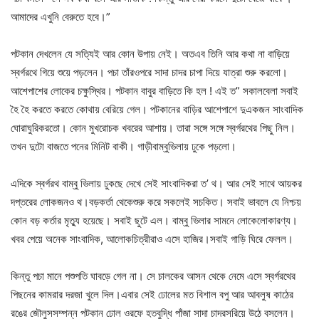
আমাদের
এখুনি
বেরুতে
হবে।
”
পটকান
দেখলেন
যে
সত্যিই
আর
কোন
উপায়
নেই।
অতএব
তিনি
আর
কথা
না
বাড়িয়ে
স্বর্গরথে
গিয়ে
শুয়ে
পড়লেন।
পচা
তাঁর
ওপরে
সাদা
চাদর
চাপা
দিয়ে
যাত্রা
শুরু
করলো।
আশেপাশের
লোকের
চক্ষুস্থির।
পটকান
বাবুর
বাড়িতে
কি
হল
!
এই
ত
”
সকালবেলা
সবাই
হৈ
হৈ
করতে
করতে
কোথায়
বেরিয়ে
গেল।
পটকানের
বাড়ির
আশেপাশে
দুএকজন
সাংবাদিক
ঘোরাঘুরি
করতো।
কোন
মুখরোচক
খবরের
আশায়।
তারা
সঙ্গে
সঙ্গে
স্বর্গরথের
পিছু
নিল।
তখন
দুটো
বাজতে
পনের
মিনিট
বাকী।
গাড়ী
বাম্বুভিলায়
ঢুকে
পড়লো।
এদিকে
স্বর্গরথ
বাম্বু
ভিলায়
ঢুকছে
দেখে
সেই
সাংবাদিকরা
ত
’
থ।
আর
সেই
সাথে
আয়কর
দপ্তরের
লোকজনও
থ।বড়কর্তা
থেকে
শুরু
করে
সকলেই
সচকিত।
সবাই
ভাবলে
যে
নিশ্চয়
কোন
বড়
কর্তার
মৃত্যু
হয়েছে।
সবাই
ছুটে
এল।
বাম্বু
ভিলার
সামনে
লোকে
লোকারণ্য।
খবর
পেয়ে
অনেক
সাংবাদিক
,
আলোকচিত্রীরাও
এসে
হাজির।সবাই
গাড়ি
ঘিরে
ফেলল।
কিন্তু
পচা
মানে
পশুপতি
ঘাবড়ে
গেল
না।
সে
চালকের
আসন
থেকে
নেমে
এসে
স্বর্গরথের
পিছনের
কামরার
দরজা
খুলে
দিল।
এবার
সেই
ঢোলের
মত
বিশাল
বপু
আর
আবলুষ
কাঠের
রঙের
জৌলুসসম্পন্ন
পটকান
ঢোল
ওরফে
হতবুদ্ধি
পাঁজা
সাদা
চাদর
সরিয়ে
উঠে
বসলেন।