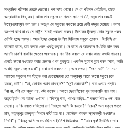
মাধ্যমিক পরীক্ষার রেজাল্ট বেরলো। পদা স্টার পেলো। সে যে পরিমান খেটেছিল, তাতে
অস্বাভাবিক কিছু নয়। যদিও তার স্কুলে সে প্রথম স্থান পায়নি, তবুও তার রেজাল্ট
উল্লেখযোগ্যই বলা চলে। অঙ্কে সে স্কুলের সকলের চেয়ে বেশী নম্বর পেয়েছে। বলার
অপেক্ষা রাখে না যে সে সাইন্স নিয়েই পরাশুনা করবে। ইলেভেন টুয়েল্ভ কোন স্কুলে পরবে
সেটাই হচ্ছে প্রশ্ন। পদার ইচ্ছা কোনো ইংলিশ মিডিয়াম স্কুলে ঢোকার। ইংরিজি সে
ভালোই জানে, তবে বলতে গেলে একটু জড়তা। সে জানে যে আজকাল ইংরিজি ভাল করে
জানাটা চাকরি বাকরির ক্ষেত্রে আবশ্যক। পদা ঠিক করলো যে বাবার কাছে কথাটা পাড়বে।
রেজাল্ট ভালো হওয়াতে বাবার মেজাজ এখন ফুরফুরে। একদিন সুযোগ বুঝে বলল “বাবা, আমি
ভাবছি স্কুল চেঞ্জ করবো”। বাবা রাগ করলেন না। ভাল লক্ষন। “কেন রে?” “না মানে
আমাদের স্কুলের সব স্ট্যান্ড করা ছেলেমেয়েরা তো অন্যান্য আরো ভালো স্কুলে চলে
যাচ্ছে, তাই”। “তা, কোথায় পড়বি ভাবছিস?” “সেন্ট জেভিয়ার্স”। বাবা এবারে গম্ভীর।
“না না, ওটা তো স্কুল নয়, ওটা কলেজ। ওখানে ছেলেপিলেরা খুব তাড়াতাড়ি বখে যায়।
জত্ত ট্যাঁশ দের আড্ডা ওখানে”। “কিন্তু বাবা, পাশের বাড়ির…” বলতে গিয়েও পদা থেমে
গেলো। এ কি বলতে যাচ্ছিলো সে! “তাহলে আমি কি করবো?” “কেন? ভাল স্কুলে পরতে
চাস, নরেন্দ্রপুর রামকৃষ্ণ মিশনে ভর্তি হয়ে যা। হোস্টেলে থাকলে স্বাবলম্বী হওয়াটাও
শিখবি”। “কিন্তু আমি যে ভেবেছিলাম ইংলিশ মিডিয়ামে…” “আরে ধুর! ইংরিজি শেখার