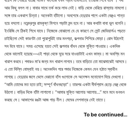
বয়েস কি পেরিয়ে যাচ্ছে নাকি? কলেজে যখন পড়বি এমনিতেই ইংরিজি শিখে যাবি”। পদা
আর কিছু বলল না। বাবার সাথে তর্ক করে লাভ নেই। বাড়ি থেকে বেরিয়ে রাস্তায় নামলো।
সঙ্গে তার একরাশ চিন্তা। অনেকটা হাঁটলো। অবশেষে হেদুয়ার পাশে একটা বেঞ্ছএ শান্ত
হয়ে বসলো। নরেন্দ্রপুর রামকৃষ্ণ মিশনে পড়াটা মন্দ হবে না। আর কথাটা বাবা ভুল বলেনি।
ইংরিজি সে ঠিকই শিখে যাবে। নিজেকে বোঝালো যে যে কারণে সে সেন্ট জেভিয়ার্সএ পড়তে
চাইছিলো সেই কারণটা তো পুরোপুরিই তার মনগড়া, কল্পনার শিশিরে মোড়া। রোদ উঠলেই
সব উবে যাবে। সময় এসেছে হয়ত সেই কল্পনার বাঁধন থেকে মুক্তি পাওয়ার। একদিক
থেকে ভালোই হয়েছে—এই পাড়া থেকে দূরে সরে যাওয়াটাই এখন কাম্য। মা অবশ্যি মন
খারাপ করবে। পদারও মা’র জন্য মন খারাপ লাগবে। তবে বাড়িতে তো মাঝেমাঝেই আসবে।
এ তো দিল্লি বোম্বাই নয়। অনেকদিন পরে পদার নিজেকে কেমন যেন হঠাত স্বাধীন
লাগছে। হেদুয়ার জলে ভেসে বেরানো হাঁস গুলোকে সে অনেক্ষন মনোযোগ দিয়ে দেখলো।
“আমি তোদের মত হতে চাই; সম্পূর্ণ বাঁধনছাড়া”। তারপর একটা দীর্ঘশ্বাস ছেড়ে বেঞ্ছ থেকে
উঠলো। বাড়ির দিকে হাঁটা লাগালো। “আমার মুক্তি আলোয় আলোয়…” মনে মনে গুনগুন
করছে সে। আকাশের রঙটা আজ গাড় নীল। মেঘের লেশমাত্র নেই তাতে।
To be continued…