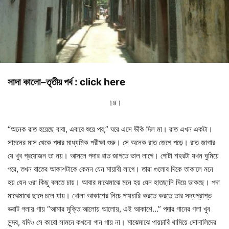
সাদা কালো–তৃতীয় পর্ব :
click here
।৪।
“অনেক রাত হয়েছে বাবা, এবারে শুয়ে পর,” ঘরে এসে উঁকি দিল মা। রাত এখন একটা।
সামনের মাস থেকে পদার মাধ্যমিক পরীক্ষা শুরু। সে অনেক রাত জেগে পড়ে। রাত জাগার
যে খুব প্রয়োজন তা নয়। আসলে পদার রাত জাগতে ভাল লাগে। গোটা শহরটা যখন ঘুমিয়ে
পরে, তখন রাতের আকাশটাকে কেমন যেন মায়াবী লাগে। তারা গুলোর দিকে তাকালে মনে
হয় যেন ওরা কিছু বলতে চায়। আবার মাঝেমাঝে মনে হয় যেন হাতছানি দিয়ে ডাকছে। পদা
মাঝেমাঝে ছাদে চলে যায়। খোলা আকাশের নিচে পায়চারি করতে করতে তার সদ্যপ্রাপ্ত
ভরাট গলায় গায় “আমার মুক্তি আলোয় আলোয়, এই আকাশে…” পদার গানের গলা খুব
সুন্দর, যদিও সে কারো সামনে কখনো গান গায় না। মাঝেমাঝে পায়চারি থামিয়ে সোনালিদের