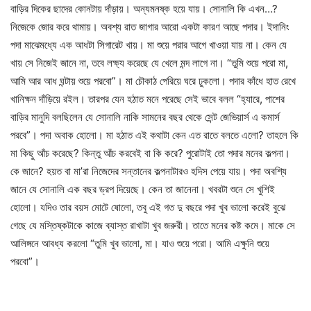
বাড়ির দিকের ছাদের কোনটায় দাঁড়ায়। অন্যমনষ্ক হয়ে যায়। সোনালি কি এখন…?
নিজেকে জোর করে থামায়। অবশ্য রাত জাগার আরো একটা কারণ আছে পদার। ইদানিং
পদা মাঝেমধ্যে এক আধটা সিগারেট খায়। মা শুয়ে পরার আগে খাওয়া যায় না। কেন যে
খায় সে নিজেই জানে না, তবে লক্ষ্য করেছে যে খেলে মন্দ লাগে না। “তুমি শুয়ে পরো মা,
আমি আর আধ ঘন্টায় শুয়ে পরবো”। মা চৌকাঠ পেরিয়ে ঘরে ঢুকলো। পদার কাঁধে হাত রেখে
খানিক্ষন দাঁড়িয়ে রইল। তারপর যেন হঠাত মনে পরেছে সেই ভাবে বলল “হ্যারে, পাশের
বাড়ির মানুদি বলছিলেন যে সোনালি নাকি সামনের বছর থেকে সেন্ট জেভিয়ার্স এ কমার্স
পরবে”। পদা অবাক হোলো। মা হঠাত এই কথাটা কেন এত রাতে বলতে এলো? তাহলে কি
মা কিছু আঁচ করেছে? কিন্তু আঁচ করবেই বা কি করে? পুরোটাই তো পদার মনের কল্পনা।
কে জানে? হয়ত বা মা’রা নিজেদের সন্তানের কল্পনাটারও হদিস পেয়ে যায়। পদা অবশ্যি
জানে যে সোনালি এক বছর ড্রপ দিয়েছে। কেন তা জানেনা। খবরটা শুনে সে খুশিই
হোলো। যদিও তার বয়স মোটে ষোলো, তবু এই গত দু বছরে পদা খুব ভালো করেই বুঝে
গেছে যে মস্তিষ্কটাকে কাজে ব্যাস্ত রাখাটা খুব জরুরী। তাতে মনের কষ্ট কমে। মাকে সে
আলিঙ্গনে আবধ্য করলো “তুমি খুব ভালো, মা। যাও শুয়ে পরো। আমি এক্ষুনি শুয়ে
পরবো”।