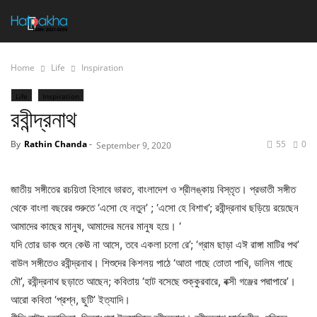
Home
Life
Inspiration
Life
Inspiration
রবীন্দ্রনাথ
By
Rathin Chanda
-
55
0
September 9, 2020
জাতীয় সঙ্গীতের রচয়িতা হিসাবে ভারত, বাংলাদেশ ও শ্রীলঙ্কায় বিস্তৃত। প্রভাতী সঙ্গীত
থেকে বাংলা বছরের শুরুতে ‘এসো হে নতুন’ ; ‘এসো হে বিশাখ’; রবীন্দ্রনাথ ছড়িয়ে রয়েছেন
আমাদের কাছের মানুষ, আমাদের মনের মানুষ হয়ে। ‘
যদি তোর ডাক শুনে কেঊ না আসে, তবে একলা চলো রে’; ‘গ্রাম ছাড়া এঈ রাঙ্গা মাটির পথ’
বাউল সঙ্গীতেও রবীন্দ্রনাথ। শিশুদের কিশলয় পাঠে ‘আতা গাছে তোতা পাখি, ডালিম গাছে
মৌ’, রবীন্দ্রনাথ ছড়াতে আছেন; কবিতায় ‘হাট বসেছে শুক্কুরবারে, বক্সী গঞ্জের পদ্মাপারে’।
আরো কবিতা ‘প্রশ্ন, ছুটি’ ইত্যাদি।