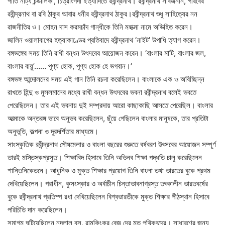
গীতি নাট্য চন্ডালিকা, চিত্রাংগদা ইত্যাদিতে রবীন্দ্রনাথ। রবীন্দ্রনাথ সার্বজনীন, গরিবের
রবীন্দ্রনাথ বা রবি ঠাকুর আবার ধনীর রবীন্দ্রনাথ ঠাকুর।রবীন্দ্রনাথ শুধু সাহিত্যের নন
রাজনীতির ও। মোহন দাস করমচাঁদ গান্ধীকে তিনি মহাত্মা নামে অভিহিত করেন।
জালিন ওয়ালাবাগের হত্যাকাণ্ডের প্রতিবাদে রবীন্দ্রনাথ ‘নাইট’ উপাধি ত্যাগ করেন।
বঙ্গভঙ্গের সময় তিনি রাখী বন্ধন উৎসবের আয়োজন করেন। ‘বাংলার মাটি, বাংলার জল,
বাংলার বায়ু’…… পূণ্য হোক, পূণ্য হোক হে ভগবান।’
বঙ্গভঙ্গ আন্দোলনের সময় এই গান তিনি রচনা করেছিলেন। বাংলাকে এক ও অবিচ্ছিন্ন
রাখতে হিন্দু ও মুসলমানের মধ্যে রাখী বন্ধন উৎসবের ভবনা রবীন্দ্রনাথ বলেই ভবতে
পেরেছিলেন। তার এই ভবনায় দুই সম্প্রদায় আরো কাছাকাছি আসতে পেরেছিল। বাংলার
আত্মাকে অন্তরঙ্গ ভাবে অনুভব করেছিলেন, ছুঁয়ে গেছিলেন বাংলার মানুষকে, তার প্রতিটা
অনুভূতি, কল্পনা ও দূরদর্শিতার মাধ্যমে।
সাংস্কৃতিক রবীন্দ্রনাথ পৌষমেলার ও বাংলা বছরের শুরুতে বর্ষবরণ উৎসবের আয়োজন সম্পূর্ণ
তারই মস্তিস্কপ্রসুত। শিক্ষাবিদ হিসাবে তিনি অভিনব শিক্ষা পদ্ধতি চালু করেছিলেন
শান্তিনিকেতনে। আধুনিক ও মুক্ত শিক্ষার প্রয়োগ তিনি বাংলা তথা ভারতের বুকে প্রথম
দেখিয়েছিলেন। পরাধীন, কুসংস্কার ও অর্বাচীন চিন্তাভাবনাগ্রস্ত তৎকালীন ভারতবর্ষের
বুকে রবীন্দ্রনাথ প্রতিস্প রধা দেখিয়েছিলেন বিশ্বভারতীকে মুক্ত শিক্ষার পীঠস্থান হিসাবে
পরিচিতি দান করেছিলেন।
সমাগম ঘটিয়েছিলেন নন্দলাল বসু, রামকিংকর বেজ দের মত পথিকৃৎদের। সাধারণের জন্য