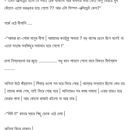
-“এমন এক্সিডেন্ট হলো যে সবাই ঠিক থাকলো আর বাবলার মাথা ফেটে ঘিলু বেরিয়ে মুখ
থেঁতলে এতো ভয়ঙ্কর হয়ে গেলো ?? আর এটা সিম্পল এক্সিডেন্ট কেস?”
গর্জে ওঠে দীপালি ….
-“আমরা ছা-পোষা মানুষ দীপা | আমাদের কতটুকু ক্ষমতা ? বড় বাপের ছেলে ছিল বলেই না
এতো সহজে সবকিছুর সমাধান হয়ে গেলো !”
চাপা নিস্তব্ধতা ঘর জুড়ে ……………. শুধু কান পাতলে শোনা যাবে বিষন্ন দীর্ঘশ্বাস
………
অনিতা উঠে দাঁড়ালেন | পিঁপড়ে গুলো সব ঘরে ফিরে গেছে | খাদ্যের সন্ধানে ছিলো বোধ হয়
| তাদের কাজ শেষ, তাই ফিরে গেছে ঘরে | অনিতারও সব কাজ সমাধা | এবার তারও ঘরে
ফেরার পালা | আর কোনো কাজই রইলো না আর তার |
-“দিদি !!” কাতর স্বরে পিছু ডেকে ওঠে দেবা |
অনিতা ফিরে তাকান |