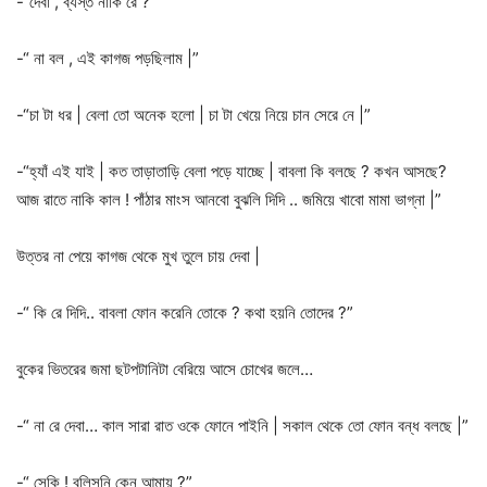
-“দেবা , ব্যস্ত নাকি রে ?”
-“ না বল , এই কাগজ পড়ছিলাম |”
-“চা টা ধর | বেলা তো অনেক হলো | চা টা খেয়ে নিয়ে চান সেরে নে |”
-“হ্যাঁ এই যাই | কত তাড়াতাড়ি বেলা পড়ে যাচ্ছে | বাবলা কি বলছে ? কখন আসছে?
আজ রাতে নাকি কাল ! পাঁঠার মাংস আনবো বুঝলি দিদি .. জমিয়ে খাবো মামা ভাগ্না |”
উত্তর না পেয়ে কাগজ থেকে মুখ তুলে চায় দেবা |
-“ কি রে দিদি.. বাবলা ফোন করেনি তোকে ? কথা হয়নি তোদের ?”
বুকের ভিতরের জমা ছটপটানিটা বেরিয়ে আসে চোখের জলে…
-“ না রে দেবা… কাল সারা রাত ওকে ফোনে পাইনি | সকাল থেকে তো ফোন বন্ধ বলছে |”
-“ সেকি ! বলিসনি কেন আমায় ?”