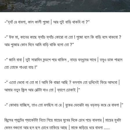
-“হ্যাঁ রে বাবলা, কাল কালী পুজো | আর তুই বাড়ি থাকবি না ?”
-“ উফ মা, কানের কাছে ফ্যাঁচ ফ্যাঁচ কোরো না তো ! পুজো বলে কি বাড়ি বসে থাকবো ?
আর পুজোর কোন দিনে আমি বাড়ি থাকি বলো তো ?”
-“ জানি বাবা | তুই সারাদিন মন্ডপে পরে থাকিস , নাহয় বন্ধুদের সাথে | তবুও ডাক পারলে
তো তোকে পাওয়া যায় !”
-“ এতো ভেবো না তো মা ! আমি কি বাচ্চা আছি ? বললাম তো দুদিনেই ফিরে আসবো |
আমার নতুন জিন্স আর বেল্টটা দাও তো | ব্যাগে ঢোকাই |”
-“ কোথায় যাচ্ছিস, তাও তো বলছিস না রে | বুকের ভেতরটা বড় ধড়ফড় করে রে বাবলা |”
জিন্সের প্যান্টের প্যাকেটটা নিতে গিয়ে মায়ের মুখের দিকে চোখ পড়ে বাবলার | মায়ের মুখটা
কেমন শুকনো আর ছল ছল চোখে তাকিয়ে আছে | মাকে জড়িয়ে ধরে বাবলা …..