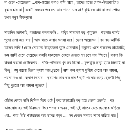
না ছেলে-মেয়েগুলো …বাপ-মায়ের কথাও বাসি লাগে , তাদের মনের চাপান-উতরোনটাও
বুঝতে চায় না | একটা সময়ের পরে তো আর শাসন চলে না ! বুঝিয়েও যদি না কথা শোনে…
তখন শুধুই দীর্ঘশ্বাস!
সারাদিন হুটোপাটি, বাচ্চাদের কলকাকলি .. বাড়ির সামনেই বড় প্যান্ডেল | বারান্দায় বসেই
পুজো দেখা হয়ে যায় | আজ রাতে আবার জলসা হবে | দেদার আয়োজন | বড় বড় আর্টিস্ট
আসবে নাকি ! ছেলে মেয়েদের উত্তেজনা তুঙ্গে একেবারে | বারান্দায় এসে বাচ্চাদের মাতামাতি,
কম বয়সী ছেলে মেয়েদের বাহারি সাজগোজ দেখতে দেখতে মন চলে যায় পিছনে | বাবলা কি
বায়না করতো ছোটবেলায় .. বাজি-পটকাতে খুব ভয় ছিলো .. ফুলঝুড়ি ছাড়া হাতে নিতোই না
কিছু | শুধু বায়না ছিলো ক্যাপ আর বন্দুকে | বাক্স বাক্স ক্যাপ ফুরিয়ে যেতো আর বায়না,
পয়সা দাও মা…ক্যাপ কিনবো | ক্যাপের আর কত দাম ! দুটো পয়সার জন্য ছেলেটা পিছু
পিছু ঘুরতো আর বায়না জুড়তো |
ঠোঁটের কোনে হাসি ঝিলিক দিয়ে ওঠে | কত তাড়াতাড়ি বড় হয়ে গেলো ছেলেটা | বড়
আফসোস হয় ওই দিনগুলো ফিরে পাওয়ার জন্য , ওই দুই হাতের বেড়ে ছেলেকে জড়িয়ে
ধরা.. গায়ে মিষ্টি পাউডারের আর দুধের গন্ধ …. সব কেমন সময়ের সাথে হারিয়ে যায় |