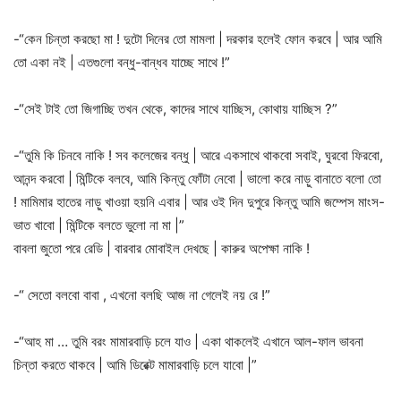
-“কেন চিন্তা করছো মা ! দুটো দিনের তো মামলা | দরকার হলেই ফোন করবে | আর আমি
তো একা নই | এতগুলো বন্ধু-বান্ধব যাচ্ছে সাথে !”
-“সেই টাই তো জিগাচ্ছি তখন থেকে, কাদের সাথে যাচ্ছিস, কোথায় যাচ্ছিস ?”
-“তুমি কি চিনবে নাকি ! সব কলেজের বন্ধু | আরে একসাথে থাকবো সবাই, ঘুরবো ফিরবো,
আনন্দ করবো | মিন্টিকে বলবে, আমি কিন্তু ফোঁটা নেবো | ভালো করে নাড়ু বানাতে বলো তো
! মামিমার হাতের নাড়ু খাওয়া হয়নি এবার | আর ওই দিন দুপুরে কিন্তু আমি জম্পেস মাংস-
ভাত খাবো | মিন্টিকে বলতে ভুলো না মা |”
বাবলা জুতো পরে রেডি | বারবার মোবাইল দেখছে | কারুর অপেক্ষা নাকি !
-“ সেতো বলবো বাবা , এখনো বলছি আজ না গেলেই নয় রে !”
-“আহ মা … তুমি বরং মামারবাড়ি চলে যাও | একা থাকলেই এখানে আল-ফাল ভাবনা
চিন্তা করতে থাকবে | আমি ডিরেক্ট মামারবাড়ি চলে যাবো |”