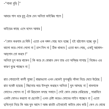
-“পাকা বুড়ি |”
আদরে গাল ধরে চুমু এঁকে দেন অনিতা ভাইঝির গালে |
ভাইয়ের কাছে এসে বসেন আবার |
-“ফোন করলাম রে দিদি | এতো এক দঙ্গল গেছে মনে হচ্ছে | হই হট্টগোল হচ্ছে খুব |
ভালো করে শোনা গেলো না | চাপ নিস না | ঠিক থাকবে | এতো জন গেছে, একটু আমোদ-
আহ্লাদ তো করবে !”
অনিতা চুপ করে থাকেন | কি করে যে বোঝান কেন তার এত অস্থির লাগছে | নিজেও এর
কারণ বুঝে পাচ্ছেন না |
রাত পোহালেই কালী পুজো | বাচ্চাগুলো এখন থেকেই ফুলঝুড়ি পটকা নিয়ে মেতে উঠেছে |
রাত যথেষ্ট হয়েছে | বিছানায় শুয়ে উসখুস করছেন অনিতা | ঘুম আসছে না | বাবলাকে
ফোনেও পেলেন না | নট রিচেবেল বলছে সমানে | সেই কোন ভোরে বেরিয়েছে , সারাদিনে
একটা ফোনও করলো না ছেলেটা | এখন চেষ্টা করেও ফোনের লাইন পাচ্ছেন না | এতো
দুশ্চিন্তা নিয়ে কি আর ঘুম আসে ! আজ রাতটা এইভাবেই কাটবে বোধ করি | কেন যে বোঝে