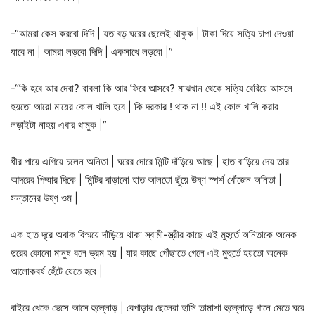
-“আমরা কেস করবো দিদি | যত বড় ঘরের ছেলেই থাকুক | টাকা দিয়ে সত্যি চাপা দেওয়া
যাবে না | আমরা লড়বো দিদি | একসাথে লড়বো |”
-“কি হবে আর দেবা? বাবলা কি আর ফিরে আসবে? মাঝখান থেকে সত্যি বেরিয়ে আসলে
হয়তো আরো মায়ের কোল খালি হবে | কি দরকার ! থাক না !! এই কোল খালি করার
লড়াইটা নাহয় এবার থামুক |”
ধীর পায়ে এগিয়ে চলেন অনিতা | ঘরের দোরে মিন্টি দাঁড়িয়ে আছে | হাত বাড়িয়ে দেয় তার
আদরের পিম্মার দিকে | মিন্টির বাড়ানো হাত আলতো ছুঁয়ে উষ্ণ স্পর্শ খোঁজেন অনিতা |
সন্তানের উষ্ণ ওম |
এক হাত দূরে অবাক বিস্ময়ে দাঁড়িয়ে থাকা স্বামী-স্ত্রীর কাছে এই মুহুর্তে অনিতাকে অনেক
দুরের কোনো মানুষ বলে ভ্রম হয় | যার কাছে পৌঁছাতে গেলে এই মুহুর্তে হয়তো অনেক
আলোকবর্ষ হেঁটে যেতে হবে |
বাইরে থেকে ভেসে আসে হুল্লোড় | বেপাড়ার ছেলেরা হাসি তামাশা হুল্লোড়ে গানে মেতে ঘরে