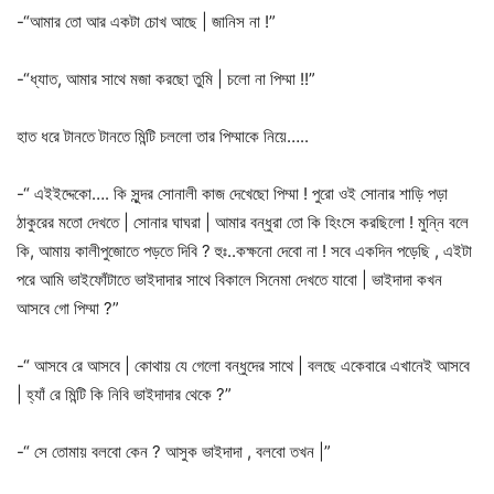
-“আমার তো আর একটা চোখ আছে | জানিস না !”
-“ধ্যাত, আমার সাথে মজা করছো তুমি | চলো না পিম্মা !!”
হাত ধরে টানতে টানতে মিন্টি চললো তার পিম্মাকে নিয়ে…..
-“ এইইদ্দেকো…. কি সুন্দর সোনালী কাজ দেখেছো পিম্মা ! পুরো ওই সোনার শাড়ি পড়া
ঠাকুরের মতো দেখতে | সোনার ঘাঘরা | আমার বন্ধুরা তো কি হিংসে করছিলো ! মুন্নি বলে
কি, আমায় কালীপুজোতে পড়তে দিবি ? হুঃ..কক্ষনো দেবো না ! সবে একদিন পড়েছি , এইটা
পরে আমি ভাইফোঁটাতে ভাইদাদার সাথে বিকালে সিনেমা দেখতে যাবো | ভাইদাদা কখন
আসবে গো পিম্মা ?”
-“ আসবে রে আসবে | কোথায় যে গেলো বন্ধুদের সাথে | বলছে একেবারে এখানেই আসবে
| হ্যাঁ রে মিন্টি কি নিবি ভাইদাদার থেকে ?”
-“ সে তোমায় বলবো কেন ? আসুক ভাইদাদা , বলবো তখন |”