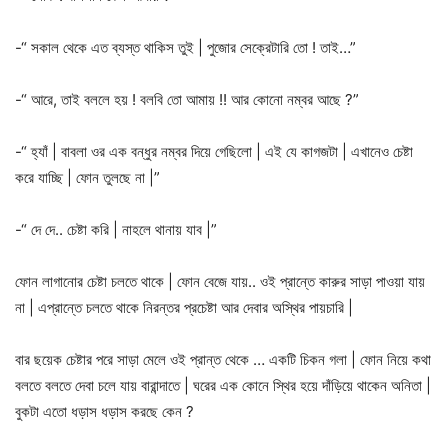
-“ সকাল থেকে এত ব্যস্ত থাকিস তুই | পুজোর সেক্রেটারি তো ! তাই…”
-“ আরে, তাই বললে হয় ! বলবি তো আমায় !! আর কোনো নম্বর আছে ?”
-“ হ্যাঁ | বাবলা ওর এক বন্ধুর নম্বর দিয়ে গেছিলো | এই যে কাগজটা | এখানেও চেষ্টা
করে যাচ্ছি | ফোন তুলছে না |”
-“ দে দে.. চেষ্টা করি | নাহলে থানায় যাব |”
ফোন লাগানোর চেষ্টা চলতে থাকে | ফোন বেজে যায়.. ওই প্রান্তে কারুর সাড়া পাওয়া যায়
না | এপ্রান্তে চলতে থাকে নিরন্তর প্রচেষ্টা আর দেবার অস্থির পায়চারি |
বার ছয়েক চেষ্টার পরে সাড়া মেলে ওই প্রান্ত থেকে … একটি চিকন গলা | ফোন নিয়ে কথা
বলতে বলতে দেবা চলে যায় বারান্দাতে | ঘরের এক কোনে স্থির হয়ে দাঁড়িয়ে থাকেন অনিতা |
বুকটা এতো ধড়াস ধড়াস করছে কেন ?