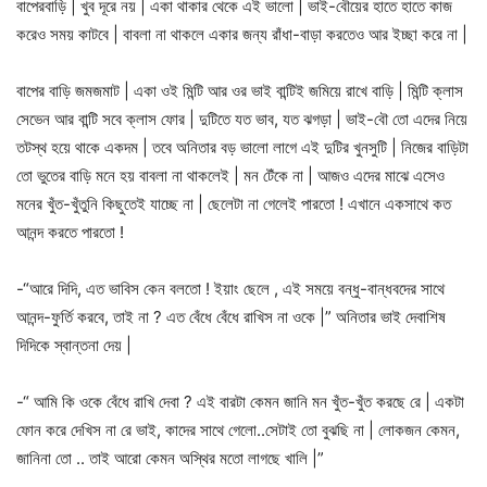
বাপেরবাড়ি | খুব দূরে নয় | একা থাকার থেকে এই ভালো | ভাই-বৌয়ের হাতে হাতে কাজ
করেও সময় কাটবে | বাবলা না থাকলে একার জন্য রাঁধা-বাড়া করতেও আর ইচ্ছা করে না |
বাপের বাড়ি জমজমাট | একা ওই মিন্টি আর ওর ভাই বান্টিই জমিয়ে রাখে বাড়ি | মিন্টি ক্লাস
সেভেন আর বান্টি সবে ক্লাস ফোর | দুটিতে যত ভাব, যত ঝগড়া | ভাই-বৌ তো এদের নিয়ে
তটস্থ হয়ে থাকে একদম | তবে অনিতার বড় ভালো লাগে এই দুটির খুনসুটি | নিজের বাড়িটা
তো ভুতের বাড়ি মনে হয় বাবলা না থাকলেই | মন টেঁকে না | আজও এদের মাঝে এসেও
মনের খুঁত-খুঁতুনি কিছুতেই যাচ্ছে না | ছেলেটা না গেলেই পারতো ! এখানে একসাথে কত
আনন্দ করতে পারতো !
-“আরে দিদি, এত ভাবিস কেন বলতো ! ইয়াং ছেলে , এই সময়ে বন্ধু-বান্ধবদের সাথে
আনন্দ-ফুর্তি করবে, তাই না ? এত বেঁধে বেঁধে রাখিস না ওকে |” অনিতার ভাই দেবাশিষ
দিদিকে স্বান্তনা দেয় |
-“ আমি কি ওকে বেঁধে রাখি দেবা ? এই বারটা কেমন জানি মন খুঁত-খুঁত করছে রে | একটা
ফোন করে দেখিস না রে ভাই, কাদের সাথে গেলো..সেটাই তো বুঝছি না | লোকজন কেমন,
জানিনা তো .. তাই আরো কেমন অস্থির মতো লাগছে খালি |”