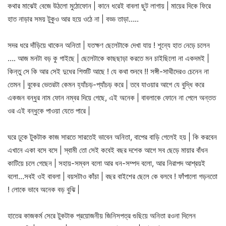
কথার মাঝেই বেজে উঠলো মুঠোফোন | কানে ধরেই বাবলা ছুট লাগায় | মায়ের দিকে ফিরে
হাত নাড়ার সময় টুকুও আর হয়ে ওঠে না | বড্ড তাড়া…..
সদর ধরে দাঁড়িয়ে থাকেন অনিতা | যতক্ষণ ছেলেটাকে দেখা যায় ! শূন্যে হাত নেড়ে চলেন
…. আজ মনটা বড় কু গাইছে | ছেলেটাকে কাছছাড়া করতে মন চাইছিলো না একদমই |
কিন্তু সে কি আর সেই দুধের শিশুটি আছে ! যে কথা শুনবে !! সঙ্গী-সাথীদেরও চেনেন না
তেমন | বুকের ভেতরটা কেমন হ্যাঁচড়-প্যাঁচড় করে | তবে যাওয়ার আগে যে বুদ্ধি করে
একজন বন্ধুর নাম ফোন নম্বর দিয়ে গেছে, এই অনেক | বাবলাকে ফোনে না পেলে অন্তত
ওর এই বন্ধুকে পাওয়া যেতে পারে |
ঘরে ঢুকে টুকটাক কাজ সারতে সারতেই ভাবেন অনিতা, বাপের বাড়ি গেলেই হয় | কি করবেন
এখানে একা বসে বসে | স্বামী তো সেই কবেই বছর দশেক আগে সব ছেড়ে মায়ার বাঁধন
কাটিয়ে চলে গেছেন | সহায়-সম্বল বলো আর ধন-সম্পদ বলো, আর নিরাপদ আশ্রয়ই
বলো…সবই ওই বাবলা | বয়সটাও কাঁচা | বছর বাইশের ছেলে কে বলবে ! ফাঁপালো গড়নতো
! লোকে ভাবে অনেক বড় বুঝি |
হাতের কাজকর্ম সেরে টুকটাক প্রয়োজনীয় জিনিসপত্র গুছিয়ে অনিতা রওনা দিলেন