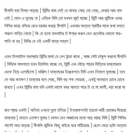
দীপালি মহা বিপদে পড়েছে | মিন্টির বাবা সেই যে থানায় গেছে তো গেছে, ফেরার আর নাম
নেই | ফোন ও তুলছে না | এদিকে দিদি তো ঘনঘন মূর্ছা যাচ্ছে | মিন্টি আর বান্টিকে ওদের
পিসির কাছে বসিয়ে রেখে ঘরবার করছে দীপালি | একবার অন্তত স্বামীর সাথে কথা বলতে
পারলে শান্তি পেতো | কি যে হলো বাবলাটার !! ঈশ্বর করুন যেন ছেলেটার কোনো ক্ষয়-
ক্ষতি না হয় | দিদির যে ওই একটি মাত্র সম্বল |
এমন টালমাটাল অবস্থায় মিন্টির মাথা যে বেশ ঠান্ডা থাকে , আজ সেটা চাক্ষুস করলো দীপালি
| দিদিকে সামলাতে যখন হিমসিম খাচ্ছে সে, মিন্টি এক দৌড়ে পাড়ার মিত্তির ডাক্তারকে
ডেকে নিয়ে এসেছিলো | ভাগ্গিস ! ডাক্তারের ইঞ্জেকশনে দিদি এখন নিতালে ঘুমাচ্ছে | তবে
সে আর কতক্ষণ ! ডাক্তার বলে গেছে, দিদি বড় শক পেয়েছে , একটু সাবধানে চোখে চোখে
রাখতে | এখন মিন্টির বাবা যদি একটা ভালো খবর আনতে পারে !! হে মা কালী, দয়া করো মা
|
রাত প্রায় একটা | অনিতা এখনো ঘুমে তলিয়ে | ইনজেকশনটা হয়তো ভারী ডোজের দিয়েছে
ডাক্তার | নাহলে এতক্ষণ ঘুমায় ! কেমন যেন অজ্ঞানের মতো পড়ে আছে দিদি | মিন্টি পিসির
পাশেই শুয়ে পড়েছে | দীপালি বান্টিকে কিছু খাইয়ে ঘরে পাঠিয়েছে | ছেলে মেয়ে দুটো অন্তত