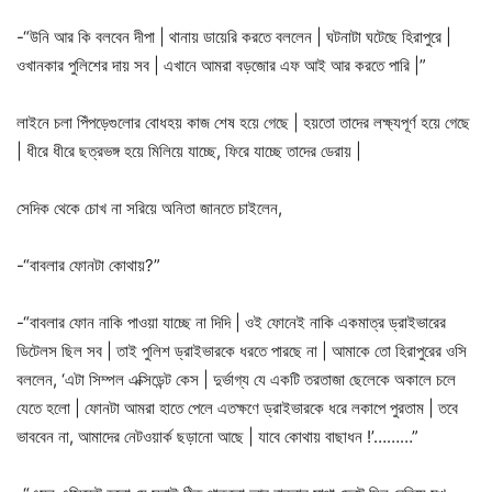
-“উনি আর কি বলবেন দীপা | থানায় ডায়েরি করতে বললেন | ঘটনাটা ঘটেছে হিরাপুরে |
ওখানকার পুলিশের দায় সব | এখানে আমরা বড়জোর এফ আই আর করতে পারি |”
লাইনে চলা পিঁপড়েগুলোর বোধহয় কাজ শেষ হয়ে গেছে | হয়তো তাদের লক্ষ্যপূর্ণ হয়ে গেছে
| ধীরে ধীরে ছত্রভঙ্গ হয়ে মিলিয়ে যাচ্ছে, ফিরে যাচ্ছে তাদের ডেরায় |
সেদিক থেকে চোখ না সরিয়ে অনিতা জানতে চাইলেন,
-“বাবলার ফোনটা কোথায়?”
-“বাবলার ফোন নাকি পাওয়া যাচ্ছে না দিদি | ওই ফোনেই নাকি একমাত্র ড্রাইভারের
ডিটেলস ছিল সব | তাই পুলিশ ড্রাইভারকে ধরতে পারছে না | আমাকে তো হিরাপুরের ওসি
বললেন, ‘এটা সিম্পল এক্সিডেন্ট কেস | দুর্ভাগ্য যে একটি তরতাজা ছেলেকে অকালে চলে
যেতে হলো | ফোনটা আমরা হাতে পেলে এতক্ষণে ড্রাইভারকে ধরে লকাপে পুরতাম | তবে
ভাববেন না, আমাদের নেটওয়ার্ক ছড়ানো আছে | যাবে কোথায় বাছাধন !’………”