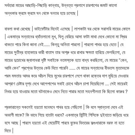
সর্বহারা মায়ের আছাড়ি-পিছাড়ি কান্নায়, উন্নত্ত প্রলাপে চারপাশের জমাট কালো
অন্ধকার ক্রমে ক্রমে ঘন থেকে ঘনতর হয়ে চলেছে |
বাবলা কথা রেখেছে | ভাইফোঁটার দিনেই এসেছে | লাশকাটা ঘর থেকে সরাসরি মায়ের কোলে
| একমাত্র সন্তানের থ্যাঁতলানো মুখ, ঘিলু বেরিয়ে আসা ফাটা মাথা দেখে কোনো মা স্থির
থাকতে পারে কিনা জানা নেই….. কিন্তু অনিতা পারলো | পারলো পাথর হয়ে যেতে | যে
মায়ের সুতীব্র হাহাকারে ভারী বাতাস তার অশ্রু ধরে রাখার ক্ষমতা হারিয়ে ফেলছিলো, যে
মায়ের দুচোখের জ্বালাধরা দৃষ্টি সবাইকে নতমস্তক হতে বাধ্য করছিলো, যে মায়ের “কেন,
আমি কেন” প্রশ্নের উত্তর কেউ দিতে পারেনি ….. যে মায়ের সন্তানের বীভতস মৃতদেহকে
পরম মমতায় আদর করে আঁচল দিয়ে মুখের চারপাশে লেগে থাকা রক্তের দাগ মুছিয়ে দেওয়ার
আপ্রাণ চেষ্টার দৃশ্য দেখে আশেপাশের সবাই চোখে আঁচল চাপা দিয়েছিলো … সেই মায়েরই
নিথর হয়ে যাওয়ার মতো ঘটনাকেও মেনে নিতে পারার মতো সহনশীলতা কি ছিলো কারুর ?
প্রকারান্তে সকলেই হয়তো মনেমনে পাথর হয়ে গেছিলো | কি বলে স্বান্তনা দেবে এই
অভাগী মাকে? কি ভাবে গিয়ে হাতটা ধরবে? একমাত্র মিন্টিই পিসিকে দুইহাতে জড়িয়ে ধরে
বসে আছে | পারলে হয়তো এই মেয়েটিই পারবে বুকের ভিতরের ফল্গুধারাকে বরফ না হতে
দিতে |