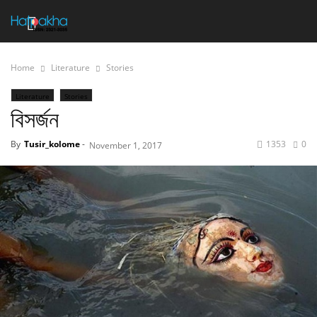
Home
Literature
Stories
Literature
Stories
বিসর্জন
By
Tusir_kolome
-
1353
0
November 1, 2017