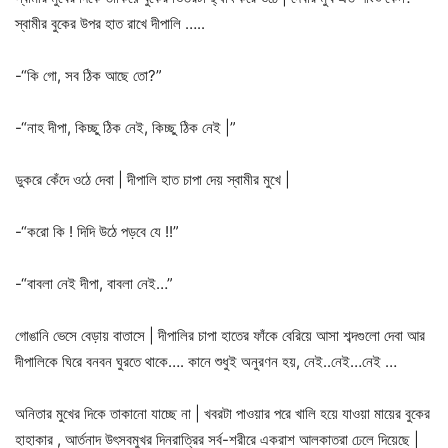
স্বামীর বুকের উপর হাত রাখে দীপালি …..
-“কি গো, সব ঠিক আছে তো?”
-“নাহ দীপা, কিচ্ছু ঠিক নেই, কিচ্ছু ঠিক নেই |”
ডুকরে কেঁদে ওঠে দেবা | দীপালি হাত চাপা দেয় স্বামীর মুখে |
-“করো কি ! দিদি উঠে পড়বে যে !!”
-“বাবলা নেই দীপা, বাবলা নেই…”
গোঙানি ভেসে বেড়ায় বাতাসে | দীপালির চাপা হাতের ফাঁকে বেরিয়ে আসা শব্দগুলো দেবা আর
দীপালিকে ঘিরে বনবন ঘুরতে থাকে…. কানে শুধুই অনুরণন হয়, নেই..নেই…নেই …
অনিতার মুখের দিকে তাকানো যাচ্ছে না | খবরটা পাওয়ার পরে খালি হয়ে যাওয়া মায়ের বুকের
হাহাকার , আর্তনাদ উৎসবমুখর দিনরাত্রির সর্ব-শরীরে একরাশ আলকাতরা ঢেলে দিয়েছে |