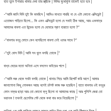
হাত তুলে ইশারায় থামায় দেবা তার স্ত্রীকে | দিদির মুখোমুখি তাকেই হতে হবে |
-“আমি জানি দিদি তুই কি ভাবছিস | আমিও মানতে পারছি না যে এটা কোনো এক্সিডেন্ট |
এতোজন গাড়িতে ছিলো… কি এমন এক্সিডেন্ট হলো যে সবাই ঠিক আছে, আর একমাত্র
আমাদের বাবলা এত উন্ডেড হলো যে বেঘোরে প্রাণ হারাতে হলো ?”
-“বাবলার বন্ধু ফোনে কেন বলেছিলো বাবলা নেই ওদের সাথে ?”
-“তুই বোস দিদি | আমি সব খুলে বলছি তোকে |”
বাধ্য মেয়ের মতো অনিতা এসে বসলেন ভাইয়ের পাশে |
-“আমি শুরু থেকে সবটা বলছি তোকে | থানায় গিয়ে আমি রিপোর্ট করি আগে | আমার
জানাশোনা কিছু লোকজন আছে বলেই চটপট কাজ শুরু হয়েছিল | হাতে বাবলার ওই বন্ধুর
ফোন নম্বর ছাড়া আর তো কোনো ক্লু ছিলো না আমাদের কাছে | আর পুলিশি জেরা তো
ভয়ানক ! তখনই ছেলেটার পেট থেকে কথা বার করে নিয়েছিলো |”
অনিতা এক দৃষ্টে তাকিয়ে আছেন সামনে লাইন দিয়ে চলা এক সারি পিঁপড়ের দিকে |