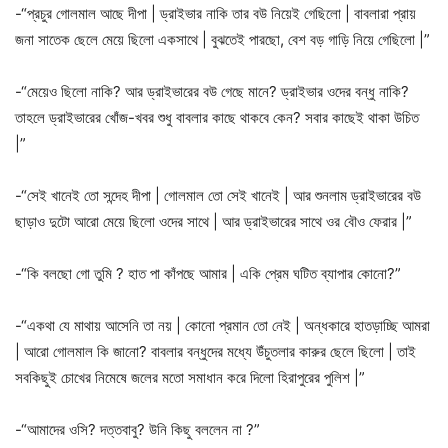
-“প্রচুর গোলমাল আছে দীপা | ড্রাইভার নাকি তার বউ নিয়েই গেছিলো | বাবলারা প্রায়
জনা সাতেক ছেলে মেয়ে ছিলো একসাথে | বুঝতেই পারছো, বেশ বড় গাড়ি নিয়ে গেছিলো |”
-“মেয়েও ছিলো নাকি? আর ড্রাইভারের বউ গেছে মানে? ড্রাইভার ওদের বন্ধু নাকি?
তাহলে ড্রাইভারের খোঁজ-খবর শুধু বাবলার কাছে থাকবে কেন? সবার কাছেই থাকা উচিত
|”
-“সেই খানেই তো সন্দেহ দীপা | গোলমাল তো সেই খানেই | আর শুনলাম ড্রাইভারের বউ
ছাড়াও দুটো আরো মেয়ে ছিলো ওদের সাথে | আর ড্রাইভারের সাথে ওর বৌও ফেরার |”
-“কি বলছো গো তুমি ? হাত পা কাঁপছে আমার | একি প্রেম ঘটিত ব্যাপার কোনো?”
-“একথা যে মাথায় আসেনি তা নয় | কোনো প্রমান তো নেই | অন্ধকারে হাতড়াচ্ছি আমরা
| আরো গোলমাল কি জানো? বাবলার বন্ধুদের মধ্যে উঁচুতলার কারুর ছেলে ছিলো | তাই
সবকিছুই চোখের নিমেষে জলের মতো সমাধান করে দিলো হিরাপুরের পুলিশ |”
-“আমাদের ওসি? দত্তবাবু? উনি কিছু বললেন না ?”