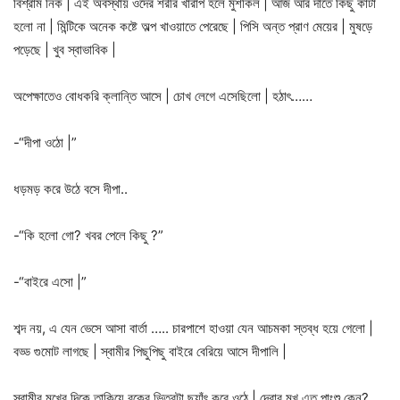
বিশ্রাম নিক | এই অবস্থায় ওদের শরীর খারাপ হলে মুশকিল | আজ আর দাঁতে কিছু কাটা
হলো না | মিন্টিকে অনেক কষ্টে অল্প খাওয়াতে পেরেছে | পিসি অন্ত প্রাণ মেয়ের | মুষড়ে
পড়েছে | খুব স্বাভাবিক |
অপেক্ষাতেও বোধকরি ক্লান্তি আসে | চোখ লেগে এসেছিলো | হঠাৎ……
-“দীপা ওঠো |”
ধড়মড় করে উঠে বসে দীপা..
-“কি হলো গো? খবর পেলে কিছু ?”
-“বাইরে এসো |”
শব্দ নয়, এ যেন ভেসে আসা বার্তা ….. চারপাশে হাওয়া যেন আচমকা স্তব্ধ হয়ে গেলো |
বড্ড গুমোট লাগছে | স্বামীর পিছুপিছু বাইরে বেরিয়ে আসে দীপালি |
স্বামীর মুখের দিকে তাকিয়ে বুকের ভিতরটা ছ্যাঁৎ করে ওঠে | দেবার মুখ এত পাংশু কেন?