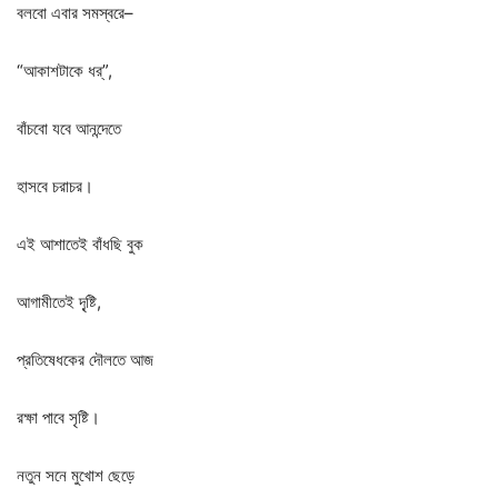
বলবো
এবার
সমস্বরে
–
“
আকাশটাকে
ধর্
”,
বাঁচবো
যবে
আনন্দেতে
হাসবে
চরাচর।
এই
আশাতেই
বাঁধছি
বুক
আগামীতেই
দৃ্ষ্টি
,
প্রতিষেধকের
দৌলতে
আজ
রক্ষা
পাবে
সৃষ্টি।
নতুন
সনে
মুখোশ
ছেড়ে