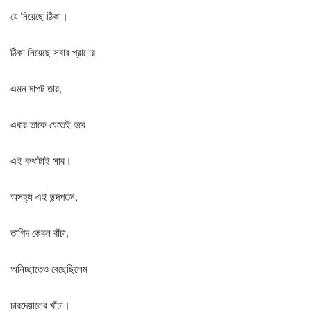
যে
নিয়েছে
ঠিকা।
ঠিকা
নিয়েছে
সবার
প্রাণের
এমন
দাপট
তার
,
এবার
তাকে
যেতেই
হবে
এই
কথাটাই
সার।
অসহ্য
এই
ছন্দপতন
,
তাগিদ
কেবল
বাঁচা
,
অনিচ্ছাতেও
বেছেছিলেম
চারদেয়ালের
খাঁচা।