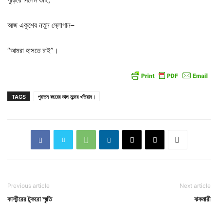
আজ
একুশের
নতুন
স্লোগান
–
“
আমরা
হাসতে
চাই
”
।
TAGS
পুরাতন বছরের ভাল মন্দের খতিয়ান।
Previous article
Next article
কাশ্মীরের টুকরো স্মৃতি
ঝকমারী