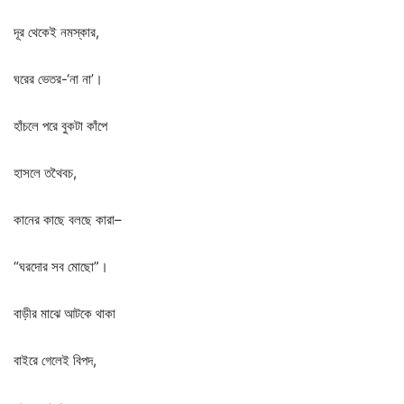
দূর
থেকেই
নমস্কার
,
ঘরের
ভেতর
-‘
না
না
’
।
হাঁচলে
পরে
বুকটা
কাঁপে
হাসলে
তথৈবচ
,
কানের
কাছে
বলছে
কারা
–
“
ঘরদোর
সব
মোছো
”
।
বাড়ীর
মাঝে
আটকে
থাকা
বাইরে
গেলেই
বিপদ
,