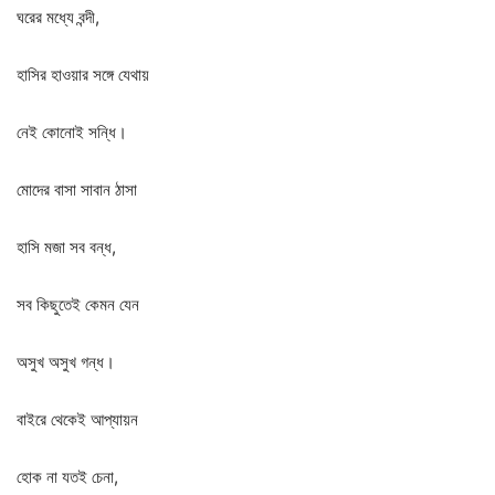
ঘরের
মধ্যে
বন্দী
,
হাসির
হাওয়ার
সঙ্গে
যেথায়
নেই
কোনোই
সন্ধি।
মোদের
বাসা
সাবান
ঠাসা
হাসি
মজা
সব
বন্ধ
,
সব
কিছুতেই
কেমন
যেন
অসুখ
অসুখ
গন্ধ।
বাইরে
থেকেই
আপ্যায়ন
হোক
না
যতই
চেনা
,