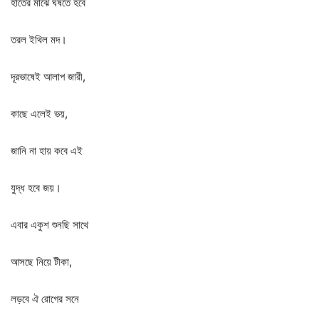
হাতের
মাঝে
ঘষতে
হবে
তরল
ইথিল
মদ।
দূরভাষেই
আলাপ
জারী
,
কাছে
এলেই
ভয়
,
জানি
না
হায়
কবে
এই
যুদ্ধ
হবে
জয়।
এবার
একুশ
শুনছি
সাথে
আসছে
নিয়ে
টীকা
,
লড়বে
ঐ
রোগের
সনে