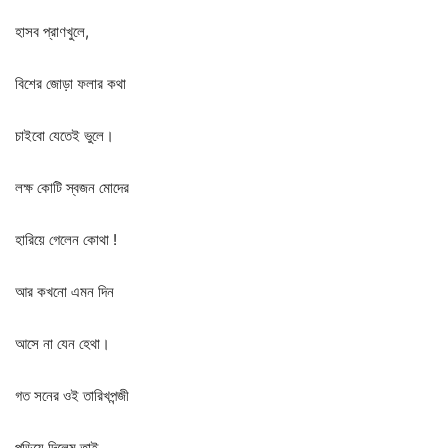
হাসব
প্রাণখুলে
,
বিশের
জোড়া
ফলার
কথা
চাইবো
যেতেই
ভুলে।
লক্ষ
কোটি
স্বজন
মোদের
হারিয়ে
গেলেন
কোথা
!
আর
কখনো
এমন
দিন
আসে
না
যেন
হেথা।
গত
সনের
ওই
তারিখপন্জী
পুড়িয়ে
দিলেম
তাই
,