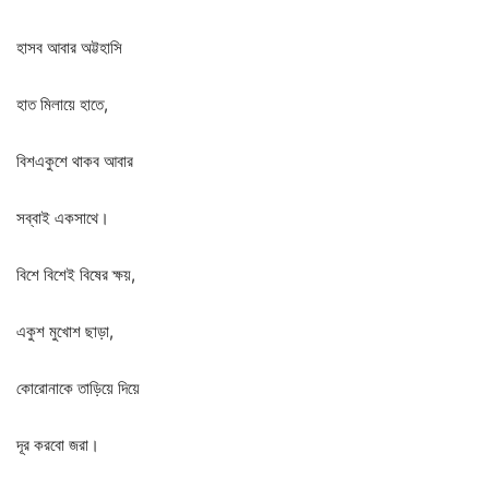
হাসব
আবার
অট্টহাসি
হাত
মিলায়ে
হাতে
,
বিশএকুশে
থাকব
আবার
সব্বাই
একসাথে।
বিশে
বিশেই
বিষের
ক্ষয়
,
একুশ
মুখোশ
ছাড়া
,
কোরোনাকে
তাড়িয়ে
দিয়ে
দূর
করবো
জরা।