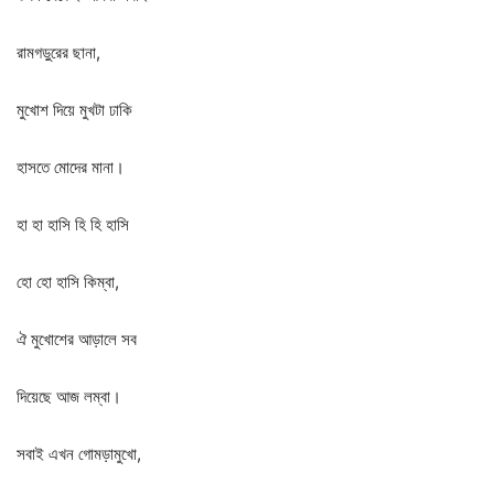
রামগড়ুরের
ছানা
,
মুখোশ
দিয়ে
মুখটা
ঢাকি
হাসতে
মোদের
মানা।
হা
হা
হাসি
হি
হি
হাসি
হো
হো
হাসি
কিম্বা
,
ঐ
মুখোশের
আড়ালে
সব
দিয়েছে
আজ
লম্বা।
সবাই
এখন
গোমড়ামুখো
,