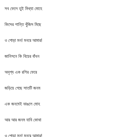
সব ফেলে তুই মিথ্যা মোহে
কিসের শান্তি খুঁজিস মিছে
ও পোড়া মন! মনরে আমার!
জানিসনে কি বিয়ের বাঁধন
অদৃশ্য এক রশির ফেরে
জড়িয়ে গেছে সাতটি জনম
এক জনমেই ভাঙলে মোহ
আর আর জনম যাবি কোথা
ও পোড়া মন! মনরে আমার!