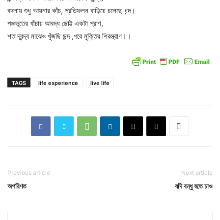
বদলায় শুধু আয়নার কাঁচ, প্রতিফলন বাড়িয়ে চলেছে ধন্দ।
পঞ্চভূতের খাঁচায় আবদ্ধ ছোট্ট একটা প্রাণ,
শত দ্বন্দ্ব মাঝেও খুঁজছি ছন্দ ,পরে মুক্তির শিরস্ত্রাণ।।
TAGS
life experience
live life
Previous article
Next article
অপরিণত
যদি বন্ধু হতে চাও