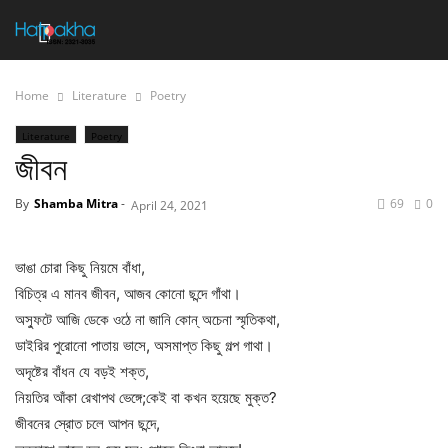
Home
Literature
Poetry
Literature
Poetry
জীবন
By
Shamba Mitra
-
69
0
April 24, 2021
ভাঙা চোরা কিছু নিয়মে বাঁধা,
বিচিত্র এ মানব জীবন, আজব কোনো ছন্দে গাঁথা।
অস্ফুটে আজি ডেকে ওঠে না জানি কোন্ অচেনা স্মৃতিকথা,
ডাইরির পুরোনো পাতায় ভাসে, অসমাপ্ত কিছু গল্প গাথা।
অদৃষ্টের বাঁধন যে বড়ই শক্ত,
নিয়তির আঁকা রেখাপথ ভেঙ্গে;কেই বা কখন হয়েছে মুক্ত?
জীবনের স্রোত চলে আপন ছন্দে,