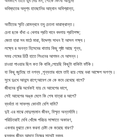
অবকাশে তাতে ডুব দেয় মন; শোকে কিংবা আনন্দে!
ভবিষ্যতের অদৃশ্য হাতছানির আহ্বান অবিশ্রান্ত,
অতীতের স্মৃতি রোমন্থনে তবু চেতনা ভারাক্রান্ত।
চেনা ছকে বাঁধা এ খেলার প্রতি দানে বদলায় প্রতিপক্ষ;
জেতা হারা সব মাঠে মারা, উদ্দেশ্য সাধন ই আসল লক্ষ্য।
লক্ষ্যে র অনন্ত হিসেবের খাতায় কিছু পৃষ্ঠা আছে শূন্য,
সময় শেষের চিঠি হাতে পিওনের আগমন যে আসন্ন।
চাওয়া পাওয়ার ছিল কত কি বাকি,পেয়েছি কিছুটা বাকিটা ফাঁকি।
যা কিছু জুটেছে তা নগন্য ,শূন্যতার খামে তাই রয়ে গেছে ভরা আক্ষেপ অগণ্য।
সুখে দুঃখে আনন্দে রাগে;আবেগ কে কে কবে রেখেছে বাগে?
জীবনের বুঝি অর্ধেকই যায় যে আবেগের ভাগে,
সেই আবেগের অঙ্ক মেলে কি শেষ যাত্রা র আগে?
ব্যর্থতা না সাফল্য কোনটা বেশি দামি?
দুই এর মাঝে দোদুল্যমান জীবন, বিস্মৃত অন্তর্যামি।
পরিচিতরাই দেখি খোঁজে পরিচয় সাক্ষাতে অকারণ,
একবার বুঝতে কেন করনা চেষ্টা কে করেছে বারণ?
ছন্দবদ্ধ জীবন আদতে নিজের সাথেই দ্বন্দ্ব,