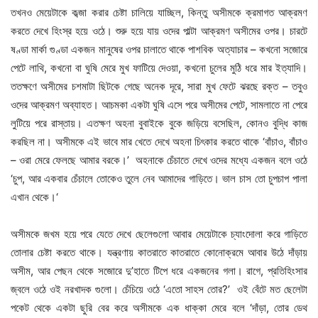
তখনও মেয়েটাকে কব্জা করার চেষ্টা চালিয়ে যাচ্ছিল, কিন্তু অসীমকে ক্রমাগত আক্রমণ
করতে দেখে হিংস্র হয়ে ওঠে। শুরু হয়ে যায় ওদের পাল্টা আক্রমণ অসীমের ওপর। চারটে
ষণ্ডা মার্কা গুণ্ডা একজন মানুষের ওপর চালাতে থাকে পাশবিক অত্যাচার – কখনো সজোরে
পেটে লাথি, কখনো বা ঘুষি মেরে মুখ ফাটিয়ে দেওয়া, কখনো চুলের মুঠি ধরে মার ইত্যাদি।
ততক্ষণে অসীমের চশমাটা ছিটকে গেছে অনেক দূরে, সারা মুখ ফেটে ঝরছে রক্ত – তবুও
ওদের আক্রমণ অব্যাহত। আচমকা একটা ঘুষি এসে পরে অসীমের পেটে, সামলাতে না পেরে
লুটিয়ে পরে রাস্তায়। এতক্ষণ অহনা বুবাইকে বুকে জড়িয়ে বসেছিল, কোনও বুদ্ধি কাজ
করছিল না। অসীমকে এই ভাবে মার খেতে দেখে অহনা চিৎকার করতে থাকে ‘বাঁচাও, বাঁচাও
– ওরা মেরে ফেলছে আমার বরকে।’ অহনাকে চেঁচাতে দেখে ওদের মধ্যে একজন বলে ওঠে
‘চুপ, আর একবার চেঁচালে তোকেও তুলে নেব আমাদের গাড়িতে। ভাল চাস তো চুপচাপ পালা
এখান থেকে।‘
অসীমকে জখম হয়ে পরে যেতে দেখে ছেলেগুলো আবার মেয়েটাকে চ্যাংদোলা করে গাড়িতে
তোলার চেষ্টা করতে থাকে। যন্ত্রণায় কাতরাতে কাতরাতে কোনোক্রমে আবার উঠে দাঁড়ায়
অসীম, আর পেছন থেকে সজোরে দু’হাতে টিপে ধরে একজনের গলা। রাগে, প্রতিহিংসার
জ্বলে ওঠে ওই নরখাদক গুলো। চেঁচিয়ে ওঠে ‘এতো সাহস তোর?’ ওই বেঁটে মত ছেলেটা
পকেট থেকে একটা ছুরি বের করে অসীমকে এক ধাক্কা মেরে বলে ‘দাঁড়া, তোর ডেথ