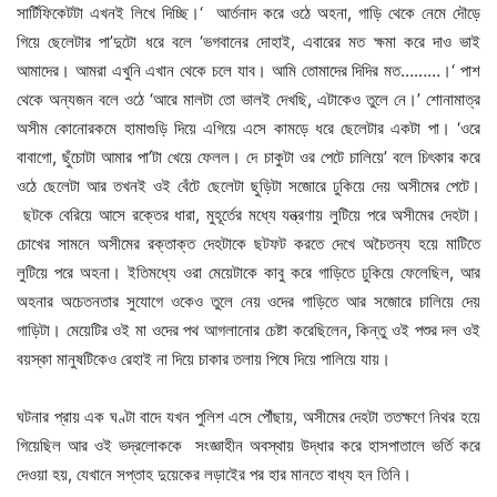
সার্টিফিকেটটা এখনই লিখে দিচ্ছি।‘ আর্তনাদ করে ওঠে অহনা, গাড়ি থেকে নেমে দৌড়ে
গিয়ে ছেলেটার পা’দুটো ধরে বলে ‘ভগবানের দোহাই, এবারের মত ক্ষমা করে দাও ভাই
আমাদের। আমরা এখুনি এখান থেকে চলে যাব। আমি তোমাদের দিদির মত………।‘ পাশ
থেকে অন্যজন বলে ওঠে ‘আরে মালটা তো ভালই দেখছি, এটাকেও তুলে নে।’ শোনামাত্র
অসীম কোনোরকমে হামাগুড়ি দিয়ে এগিয়ে এসে কামড়ে ধরে ছেলেটার একটা পা। ‘ওরে
বাবাগো, ছুঁচোটা আমার পা’টা খেয়ে ফেলল। দে চাকুটা ওর পেটে চালিয়ে’ বলে চিৎকার করে
ওঠে ছেলেটা আর তখনই ওই বেঁটে ছেলেটা ছুড়িটা সজোরে ঢুকিয়ে দেয় অসীমের পেটে।
ছটকে বেরিয়ে আসে রক্তের ধারা, মুহূর্তের মধ্যে যন্ত্রণায় লুটিয়ে পরে অসীমের দেহটা।
চোখের সামনে অসীমের রক্তাক্ত দেহটাকে ছটফট করতে দেখে অচৈতন্য হয়ে মাটিতে
লুটিয়ে পরে অহনা। ইতিমধ্যে ওরা মেয়েটাকে কাবু করে গাড়িতে ঢুকিয়ে ফেলেছিল, আর
অহনার অচেতনতার সুযোগে ওকেও তুলে নেয় ওদের গাড়িতে আর সজোরে চালিয়ে দেয়
গাড়িটা। মেয়েটির ওই মা ওদের পথ আগলানোর চেষ্টা করেছিলেন, কিন্তু ওই পশুর দল ওই
বয়স্কা মানুষটিকেও রেহাই না দিয়ে চাকার তলায় পিষে দিয়ে পালিয়ে যায়।
ঘটনার প্রায় এক ঘণ্টা বাদে যখন পুলিশ এসে পৌঁছায়, অসীমের দেহটা ততক্ষণে নিথর হয়ে
গিয়েছিল আর ওই ভদ্রলোককে সংজ্ঞাহীন অবস্থায় উদ্ধার করে হাসপাতালে ভর্তি করে
দেওয়া হয়, যেখানে সপ্তাহ দুয়েকের লড়াইের পর হার মানতে বাধ্য হন তিনি।