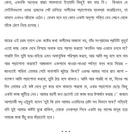
বোনা, এমনকি অন্যের বাচ্চা সামলানো ইত্যাদি কিছুই বাদ যায় নি। কিভাবে যে
সেইদিনগুলো ওদের দুজনের পেট চালিয়ে অসীমের পড়াশোনার ব্যবস্থা করেছিলেন, তা
ভাবলে এখনও আঁতকে ওঠেন। কেবল মনে হত কোন একটা অদৃশ্য শক্তি যেন পেছন থেকে
তাঁকে ঠেলে নিয়ে চলেছে।
মায়ের এই চরম ত্যাগ এবং কষ্টের কথা অসীমের অজানা নয়, তাঁর সংগ্রামের প্রতিটা মুহূর্ত
এতো কাছ থেকে দেখে বিস্ময়ে অবাক হয়ে প্রশ্ন করতো ‘কতদিন আর এভাবে চলবে মা?
সারাটা দিন তুমি ঘরে-বাইরে এমন অমানুষিক পরিশ্রম করবে, আর আমি শুধু বসে বসে খাব
আর পড়াশোনা করবো? আজকাল একসাথে খাওয়া-দাওয়া পর্যন্ত বন্ধ করে দিয়েছ –
জানতেই পারিনা তোমার পেটে দানাপানি জুটছে কিনা? এরপর আমার সাথে রাত জাগা –
যতক্ষণ আমি পড়াশোনা করবো, তুমি ঠায় বসে থাকবে। আমি আর পারছি না মা, দিনের পর
দিন তোমার এই কষ্ট দেখে চুপ করে বসে থাকতে পারবো না, এবার পড়াশোনা ছেড়ে কিছু
একটা কাজ জুটিয়ে নেব। আমার বয়সী কত ছেলেই তো কাজ করে উপার্জন করছে।‘ জবাবে
আশাদেবী শুধু এটুকুই বলেন ‘তুই কি চাস আমার এতদিনের চেষ্টা সব বিফলে যাক? সত্যিই
যদি তুই আমার কষ্টটা বুঝে থাকিস, তোকে লেখাপড়া শিখে একটা বড় মাপের মানুষ হয়ে
সমাজে মাথা উঁচু করে দাঁড়াতেই হবে।