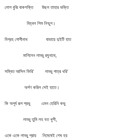
লোপ
বুঝি
বাকশক্তি
উছল
তাহার
ভক্তি
বিহ্বল
শিশু
নিশ্চুপ।
বিগ্রহ
গোপীনাথ
বাডায়ে
দুইটি
হাত
মাগিলেন
লাড্ডু
রঘুনাথে
,
সম্বিত
আসিল
ফিরি
’
লাড্ডু
পাত্র
ধরি
’
অর্পণ
করিল
সেই
হাতে।
কি
অপূর্ব
রূপ
প্রভু
এমন
হেরিনি
কভু
লাড্ডু
তুমি
লহ
যত
খুশী
,
একে
একে
লাড্ডু
প্রায়
নিমেষেই
শেষ
হয়