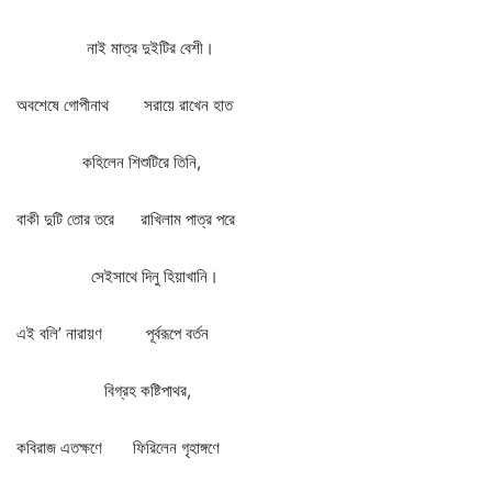
নাই
মাত্র
দুইটির
বেশী।
অবশেষে
গোপীনাথ
সরায়ে
রাখেন
হাত
কহিলেন
শিশুটিরে
তিনি
,
বাকী
দুটি
তোর
তরে
রাখিলাম
পাত্র
পরে
সেইসাথে
দিনু
হিয়াখানি।
এই
বলি
’
নারায়ণ
পূর্বরূপে
বর্তন
বিগ্রহ
কষ্টিপাথর
,
কবিরাজ
এতক্ষণে
ফিরিলেন
গৃহাঙ্গণে