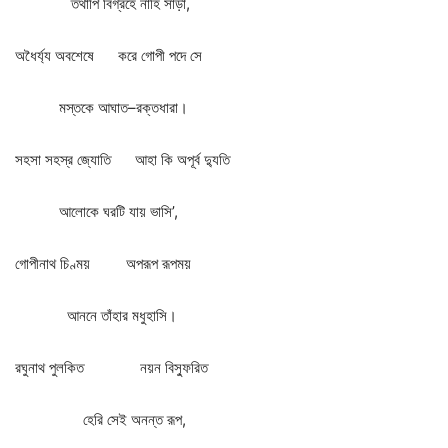
তথাপি
বিগ্রহে
নাহি
সাড়া
,
অধৈর্য্য
অবশেষে
করে
গোপী
পদে
সে
মস্তকে
আঘাত
–
রক্তধারা।
সহসা
সহস্র
জ্যোতি
আহা
কি
অপূর্ব
দ্যুতি
আলোকে
ঘরটি
যায়
ভাসি
’,
গোপীনাথ
চিণ্ময়
অপরূপ
রূপময়
আননে
তাঁহার
মধুহাসি।
রঘুনাথ
পুলকিত
নয়ন
বিস্ফুরিত
হেরি
সেই
অনন্ত
রূপ
,