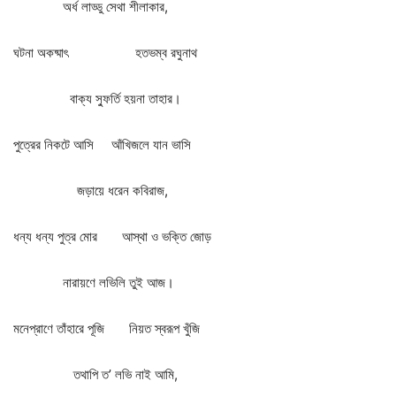
অর্ধ
লাড্ডু
সেথা
শীলাকার
,
ঘটনা
অকষ্মাৎ
হতভম্ব
রঘুনাথ
বাক্য
স্ফুর্তি
হয়না
তাহার।
পুত্রের
নিকটে
আসি
আঁখিজলে
যান
ভাসি
জড়ায়ে
ধরেন
কবিরাজ
,
ধন্য
ধন্য
পুত্র
মোর
আস্থা
ও
ভক্তি
জোড়
নারায়ণে
লভিলি
তুই
আজ।
মনেপ্রাণে
তাঁহারে
পূজি
নিয়ত
স্বরূপ
খুঁজি
তথাপি
ত
’
লভি
নাই
আমি
,