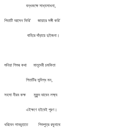
বন্ধকক্ষে
সাধ্যসাধনা
,
পিতাটি
আসেন
ফিরি
’
জায়ারে
সঙ্গী
করি
’
বাহিরে
দাঁড়ায়ে
দুইজনা।
শুনিয়া
শিশুর
কথা
মাতৃদেবী
চমকিতা
পিতাটির
সন্দিগ্ধ
মন
,
সহসা
নীরব
কক্ষ
মুকুন্দ
ভাবেন
লক্ষ্য
এইক্ষণে
হইবেই
পূরণ।
ধরিবেন
লাড্ডুহাতে
শিশুপুত্র
রঘুনাথে