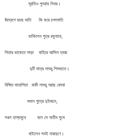
মূরতিও
পুনরায়
নিথর।
ঊদ্বেগে
হৃদয়
অতি
কি
করে
চপলমতি
ডাকিলেন
পুত্র
রঘুনাথে
,
পিতার
ডাকেতে
সাড়া
বাহিরে
আসিল
ত্বরা
দুটি
মাত্র
লাড্ডু
শিশুহাতে।
বিষ্মিত
মাতাপিতা
বাকী
লাড্ডু
আছে
কোথা
শুধান
পুত্রে
দুইজনে
,
সরল
হাস্যমুখে
বলে
সে
অতীব
সুখে
খাইলেন
সবই
নারায়ণে।