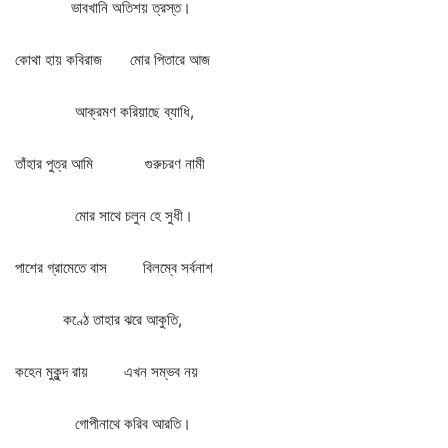
ভাবখানি
অতিশয়
ত্রস্ত।
কোথা
হায়
কবিরাজ
মোর
পিতারে
আজ
আক্রমণ
করিয়াছে
ব্যাধি
,
তাঁহার
পুত্র
আমি
গুরুচরণ
নামী
মোর
সাথে
চলুন
হে
সুধী।
পাশের
গ্রামেতে
বাস
বিলম্বে
সর্বনাশ
কণ্ঠে
তাহার
ঝরে
আকুতি
,
কহেন
মুকুন্দ
রায়
এখন
সম্ভব
নয়
গোপীনাথে
করিব
আরতি।