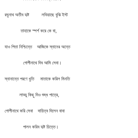
রঘুনাথ
অতীব
হৃষ্ট
লভিয়াছে
বুঝি
ইস্ট
তাহাকে
স্পর্শ
করে
কে
বা
,
যাও
পিতা
নিশ্চিন্তে
আজিকে
স্নানের
অন্তে
গোপীনাথে
দিব
আমি
সেবা।
স্নানান্তে
পরণে
ধুতি
মাতাকে
করিল
মিনতি
লাড্ডু
কিছু
দিও
শুদ্ধ
পাত্রে
,
গোপীনাথে
করি
সেবা
দায়িত্ব
দিলেন
বাবা
পালন
করিব
হৃষ্ট
চিত্তে।