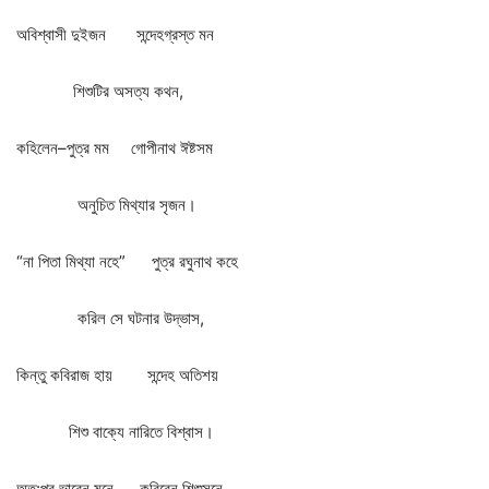
অবিশ্বাসী
দুইজন
সন্দেহগ্রস্ত
মন
শিশুটির
অসত্য
কথন
,
কহিলেন
–
পুত্র
মম
গোপীনাথ
ঈষ্টসম
অনুচিত
মিথ্যার
সৃজন।
“
না
পিতা
মিথ্যা
নহে
”
পুত্র
রঘুনাথ
কহে
করিল
সে
ঘটনার
উদ্ভাস
,
কিন্তু
কবিরাজ
হায়
সন্দেহ
অতিশয়
শিশু
বাক্যে
নারিতে
বিশ্বাস।
অত
:
পর
ভাবেন
মনে
করিবেন
শিশুসনে