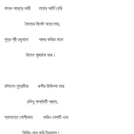
বালক
নাছোড়
ভারী
তাহার
আর্তি
হেরি
বৈদ্যের
ক্লিষ্ট
অন্ত
:
সার
,
পুত্র
শ্রী
রঘুনাথে
আদর
করিয়া
মাথে
দিলেন
পূজার্চনা
ভার।
বলিলেন
পুত্রটিরে
রুগীর
চিকিৎসা
তরে
চলিনু
পার্শ্ববর্তী
গ্রামে
,
স্নানান্তে
গোপীদেবে
করিও
সেবাটি
এবে
ফিরিব
বোধ
করি
ত্রিযামে।