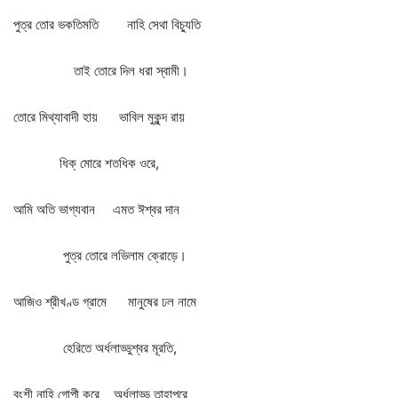
পুত্র
তোর
ভকতিমতি
নাহি
সেথা
বিচ্যুতি
তাই
তোরে
দিল
ধরা
স্বামী।
তোরে
মিথ্যাবাদী
হায়
ভাবিল
মুকুন্দ
রায়
ধিক্
মোরে
শতধিক
ওরে
,
আমি
অতি
ভাগ্যবান
এমত
ঈশ্বর
দান
পুত্র
তোরে
লভিলাম
ক্রোড়ে।
আজিও
শ্রীখণ্ড
গ্রামে
মানুষের
ঢল
নামে
হেরিতে
অর্ধলাড্ডুশ্বর
মূরতি
,
বংশী
নাহি
গোপী
করে
অর্ধলাড্ডু
তাহাপরে