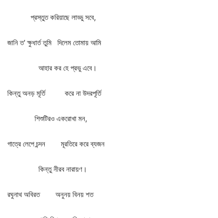
প্রস্তুত
করিয়াছে
লাড্ডু
সবে
,
জানি
ত
’
ক্ষুধার্ত
তুমি
দিলেম
তোমায়
আমি
আহার
কর
হে
প্রভু
এবে।
কিন্তু
অনড়
মূর্তি
করে
না
উদরপূর্তি
শিশুটিরও
একরোখা
মন
,
গাত্রে
লেপে
চন্দন
মূরতিরে
করে
ব্যজন
কিন্তু
নীরব
নারায়ণ।
রঘুনাথ
অবিরত
অনুনয়
বিনয়
শত