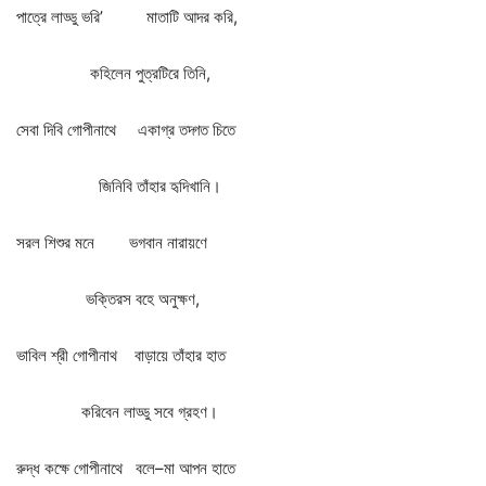
পাত্রে
লাড্ডু
ভরি
’
মাতাটি
আদর
করি
,
কহিলেন
পুত্রটিরে
তিনি
,
সেবা
দিবি
গোপীনাথে
একাগ্র
তদ্গত
চিতে
জিনিবি
তাঁহার
হৃদিখানি।
সরল
শিশুর
মনে
ভগবান
নারায়ণে
ভক্তিরস
বহে
অনুক্ষণ
,
ভাবিল
শ্রী
গোপীনাথ
বাড়ায়ে
তাঁহার
হাত
করিবেন
লাড্ডু
সবে
গ্রহণ।
রুদ্ধ
কক্ষে
গোপীনাথে
বলে
–
মা
আপন
হাতে