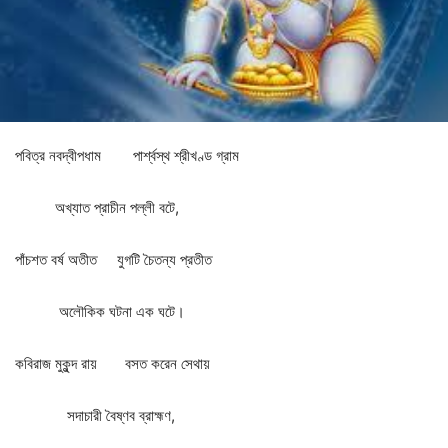
পবিত্র
নবদ্বীপধাম
পার্শ্বস্থ
শ্রীখণ্ড
গ্রাম
অখ্যাত
প্রাচীন
পল্লী
বটে
,
পাঁচশত
বর্ষ
অতীত
যুগটি
চৈতন্য
প্রতীত
অলৌকিক
ঘটনা
এক
ঘটে।
কবিরাজ
মুকুন্দ
রায়
বসত
করেন
সেথায়
সদাচারী
বৈষ্ণব
ব্রাহ্মণ
,