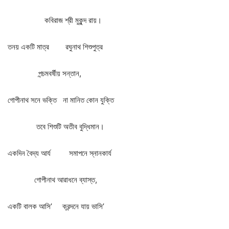
কবিরাজ
শ্রী
মুকুন্দ
রায়।
তনয়
একটি
মাত্র
রঘুনাথ
শিশুপুত্র
পন্চমবর্ষীয়
সন্তান
,
গোপীনাথ
সনে
ভক্তি
না
মানিত
কোন
যুক্তি
তবে
শিশুটি
অতীব
বুদ্ধিমান।
একদিন
বৈদ্য
আর্য
সমাপনে
স্নানকার্য
গোপীনাথ
আরাধনে
ব্যাস্ত
,
একটি
বালক
আসি
’
ক্রন্দনে
যায়
ভাসি
’