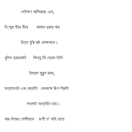
সেইক্ষণ
আসিয়াছে
এবে
,
নি
:
শব্দে
ধীরে
ধীরে
আঘাত
দুয়ার
পরে
চিত্ত
বুঝি
হৃষ্ট
মোক্ষলাভে।
খুলিল
দুয়ারখানি
কিন্তু
কি
হেরেন
তিনি
উদ্বেল
মুকুন্দ
হৃদয়
,
অত্যাশ্চর্য্য
এক
জ্যোতি
দেবকক্ষে
ছিল
স্থিতি
সহসাই
অন্তর্হিত
হায়।
আর
বিগ্রহ
গোপীনাথে
বংশী
ত
’
নাহি
হাতে