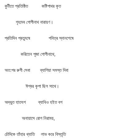
কুটীতে
প্রতিষ্ঠিত
কষ্টিপাথর
কৃত
গৃহদেব
গোপীনাথ
নারায়ণ।
প্রতিদিন
প্রত্যুষে
পবিত্র
স্নানশেষে
করিতেন
পূজা
গোপীনাথে
,
অত
:
পর
রুগী
সেবা
ব্যাপিয়া
সমস্ত
দিবা
ঈশ্বর
কৃপা
ছিল
সাথে।
অদ্ভুত
হাতযশ
ব্যাধিও
হইত
বশ
অনায়াসে
রোগ
নিরাময়
,
চৌদিকে
তাঁহার
খ্যাতি
লাভ
করে
বিস্তৃতি