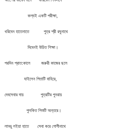
কল্যই
একটি
পরীক্ষা
,
ধরিবেন
হাতেনাতে
পুত্র
শ্রী
রঘুনাথে
দিবেনই
উচিত
শিক্ষা।
পরদিন
প্রাত
:
কালে
জরুরী
কাজের
ছলে
যাইলেন
পিতাটি
বাহিরে
,
দেবসেবার
দায়
পুত্রটির
পুনরায়
পুলকিত
শিশুটি
অন্তরে।
লাড্ডু
লইয়া
হাতে
সেবা
করে
গোপীনাথে