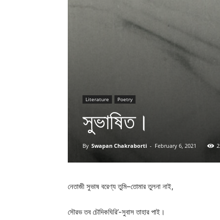
Literature
Poetry
সুভাষিত।
By
Swapan Chakraborti
-
February 6, 2021
2
নেতাজী
সুভাষ
বরেণ্য
তুমি
–
তোমার
তুলনা
নাই
,
সৌরভ
তব
চৌদিকঘিরি
’-
সুবাস
তাহার
পাই।