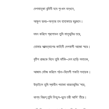
দেশমাতৃকা
বন্দিনী
যবে
শৃংখল
বন্ধনে
,
আকুল
হৃদয়
–
অন্তর
তব
হাহাকারে
ক্রন্দনে।
দমন
করিলে
প্রলোভন
তুমি
মাতৃভূমির
তরে
,
তোমার
আত্মত্যাগের
কাহিনী
দেশবাসী
আজো
স্মরে।
বৃটিশ
রাজকে
দিলে
তুমি
ফাঁকি
–
দেশ
ছাড়ি
পলাতক
,
আজাদ
ফৌজ
করিলে
গঠন
–
বিদেশী
শকতি
সহায়ক।
উড়াইলে
তুমি
স্বাধীন
পতাকা
ভারতভূমির
‘
পরে
,
ভাগ্য
বিরূপ
,
তুমি
নিশ্চুপ
–
ডুবে
তরী
আসি
’
তীরে।