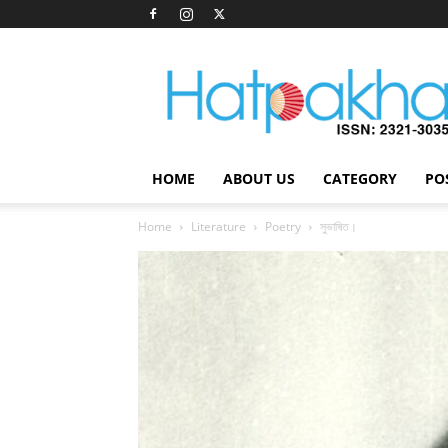
Hatpakha
Magazine
HOME
ABOUT US
CATEGORY
PO
Home
Literature
Poetry
সুভাষিত।