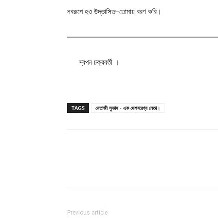
নবরূপে
হও
উদ্ভাসিত
–
তোমায়
বরণ
করি।
—————————————————————
স্বপন
চক্রবর্তী
।
TAGS
নেতাজী সুভাষ - এক দেশবরেণ্য নেতা।
Facebook
Twitter
Wh
Previous article