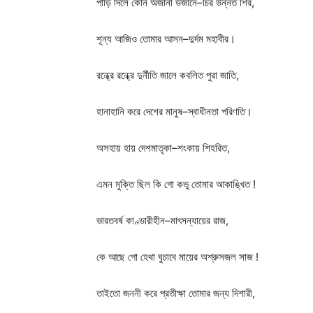
পাড়ি
দিলে
কোন
অজানা
উজানে
–
চির
উন্নত
শির
,
শূন্য
আজিও
তোমার
আসন
–
দুর্দম
মহাবীর।
রন্ধ্রে
রন্ধ্রে
দুর্নীতি
জালে
কবলিত
পুরা
জাতি
,
হানাহানি
করে
দেশের
মানুষ
–
স্বাধীনতা
পরিণতি।
অসহায়
হায়
দেশমাতৃকা
–
শংকায়
শিহরিত
,
এমন
মুক্তি
ছিল
কি
গো
কভু
তোমার
আকাঙ্খিত
!
ভারতবর্ষ
কাণ্ডারীহীন
–
মাৎসন্যায়ের
রাজ
,
কে
আছে
গো
হেথা
ঘুচাবে
মায়ের
অশ্রুসজল
সাজ
!
তাইতো
জননী
করে
প্রতীক্ষা
তোমার
জন্য
দিশারী
,