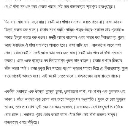
যে ঐ ধাঁধা সমাধান করে বেরতে পারবে সেই হবে রাজকন্যের স্বপ্নের রাজপুত্তুর।
দিন যায়, মাস যায়, বছর যায়। কেউ আর ধাঁধার সমাধান করতে পারে না। রাজা আবার
চিন্তা করতে শুরু করল। রাজার সাথে মন্ত্রী-সান্ত্রি-পাত্র-মিত্র-সভাসদ মায় প্রজারাও
আবার চিন্তা করতে শুরু করল। মন্ত্রী আবার বাতলাল এবার শহরে যত বিবাহযোগ্য পুরুষ
আছে সবাইকে ঐ ধাঁধা সমাধানে আসতে হবে। রাজা রাজি হল। রাজকন্যে আরো মজা
পেল। রোজ কেউ না কেউ আসে আর হেরে চলে যায়। কেউ আর পারে না ধাঁধা সমাধান
করতে। একে একে রাজ্যের সব বিবাহযোগ্য পুরুষ হাল ছাড়ল। রাজার কপালে চিন্তার
ভাঁজ আরো স্পষ্ট। রাজা হুকুম দিল শহরের প্রধান দ্বারের সামনে দিয়ে যে বিবাহযোগ্য পুরুষ
যাবে তাকেই আসতে হবে। এই করেই চলতে থাকে। রাজকন্যের বয়স বাড়তে থাকে।
একদিন পেয়াদারা এক উস্কো খুস্কো চুলো, ধুলোময়লা লাগা, আধপাগল এক যুবককে ধরে
আনল। কাঁধে অদ্ভুত এক ঝোলা আর তাতে অদ্ভুত সব যন্ত্রপাতি। যুবক যে বেশ সুপুরুষ
তা নয়, তবে তার চোখ দুটো যেন সব সময় জ্বলছে। রাজকন্যে বেশ কিছুক্ষণ তার দিকে
চেয়ে রইল। পেয়াদারা প্রায় জোর করেই তাকে ঠেলে দিল সেই ধাঁধা মহলের মধ্যে।
রাজকন্যে ওপরে দাঁড়িয়ে।