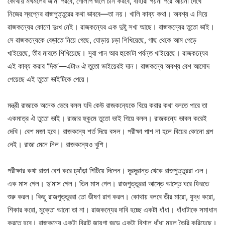
কোথায় মখমলের জামা পরবে, গোলাপ জলে চান করবে, বাহারী গয়না পরে আয়না দেখে
নিজের স্বপ্নের রাজপুত্তুরের কথা ভাববে—তা নয়। খালি কাব্য কথা। অবশ্য এ নিয়ে
রাজকন্যের কোনো দুঃখ নেই। রাজকন্যের এক দুষ্টু সখা আছে। রাজকন্যের তুতো ভাই।
সে রাজকন্যেকে বেড়াতে নিয়ে গেছে, ঘোড়ায় চড়া শিখিয়েছে, গাছ থেকে আম পেড়ে
খাইয়েছে, তীর মারতে শিখিয়েছে। সুরা পান আর হুকোটা পর্যন্ত খাইয়েছে। রাজকন্যের
এই কাব্য করার ‘দিক’—এটাও ঐ তুতো ভাইয়েরই দান। রাজকন্যে অবশ্য বেশ আমোদ
পেয়েছে এই তুতো ভাইটিকে পেয়ে।
মন্ত্রী রাজাকে অনেক ভেবে বলল যদি কেউ রাজকন্যেকে বিয়ে করার কথা বলতে পারে তা
একমাত্র ঐ তুতো ভাই। রাজার হুকুমে তুতো ভাই গিয়ে বলল। রাজকন্যে ভাবল করেই
দেখি। বেশ মজা হবে। রাজকন্যে শর্ত দিয়ে বসল। পরীক্ষা পাশ না হলে বিয়ের কোনো গল্প
নেই। রাজা মেনে নিল। রাজকন্যেও খুশি।
পরীক্ষার কথা রাজা বেশ করে ঢ্যাঁড়া পিটিয়ে দিলেন। দূরদূরান্ত থেকে রাজপুত্তুররা এল।
এক মাস গেল। দু’মাস গেল। তিন মাস গেল। রাজপুত্তুররা আস্তে আস্তে ঘরে ফিরতে
শুরু করল। কিছু রাজপুত্তুররা তো ভীষণ রাগ করল। কোথায় বলবে তীর মারো, যুদ্ধ করো,
শিকার করো, মুক্তো আনো তা না। রাজকন্যের দাবি হচ্ছে একটা ধাঁধা। ধাঁধাটাকে সমাধান
করতে হবে। রাজকন্যে একটা বিরাট জায়গা জুড়ে একটা বিশাল ধাঁধা মহল তৈরি করিয়েছে।