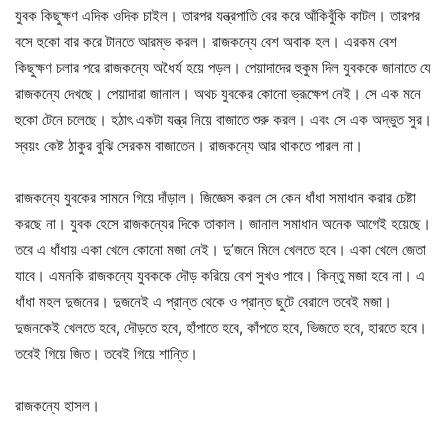
যুবক কিছুক্ষণ এদিক ওদিক চাইল। তারপর যন্ত্রপাতি বের করে আঁকিবুঁকি কাটল। তারপর
বসে হুকো বার করে টানতে আরম্ভ করল। রাজকন্যে বেশ অবাক হল। এরকম বেশ
কিছুক্ষণ চলার পরে রাজকন্যে অধৈর্য হয়ে পড়ল। পেয়াদাদের হুকুম দিল যুবককে জানাতে যে
রাজকন্যে দেখছে। পেয়াদারা জানাল। অথচ যুবকের কোনো ভ্রূক্ষেপ নেই। সে এক মনে
হুকো টেনে চলেছে। হঠাৎ একটা যন্ত্র নিয়ে বাজাতে শুরু করল। এবং সে এক অদ্ভুত সুর।
স্বয়ং কেষ্ট ঠাকুর বুঝি সেরকম বাজাতেন। রাজকন্যে আর থাকতে পারল না।
রাজকন্যে যুবকের সামনে গিয়ে দাঁড়াল। জিজ্ঞেস করল সে কেন ধাঁধা সমাধান করার চেষ্টা
করছে না। যুবক হেসে রাজকন্যের দিকে তাকাল। জানাল সমাধান অনেক আগেই হয়েছে।
তবে এ ধাঁধায় একা খেলে কোনো মজা নেই। দু’জনে মিলে খেলতে হবে। একা খেলে জেতা
যাবে। এমনকি রাজকন্যে যুবককে দৌড় করিয়ে বেশ সুখও পাবে। কিন্তু মজা হবে না। এ
ধাঁধা মহল দুজনের। দুজনেই এ প্রান্ত থেকে ও প্রান্ত ছুটে বেরালে তবেই মজা।
দুজনকেই খেলতে হবে, দৌড়তে হবে, হাঁপাতে হবে, কাঁপতে হবে, ভিজতে হবে, হারতে হবে।
তবেই গিয়ে জিত। তবেই গিয়ে শান্তি।
রাজকন্যে হাসল।