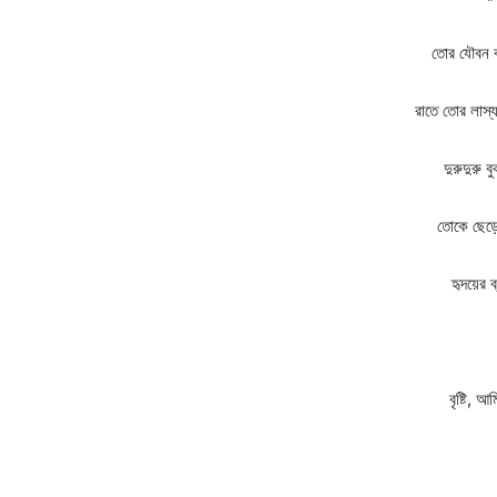
তোর যৌবন বর
রাতে তোর লাস্য
দুরুদুরু 
তোকে ছেড়
হৃদয়ের
বৃষ্টি, 