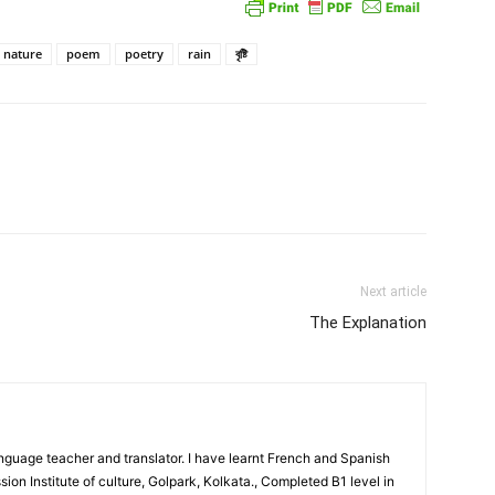
nature
poem
poetry
rain
বৃষ্টি
atsApp
Linkedin
Email
Print
Next article
The Explanation
nguage teacher and translator. I have learnt French and Spanish
on Institute of culture, Golpark, Kolkata., Completed B1 level in