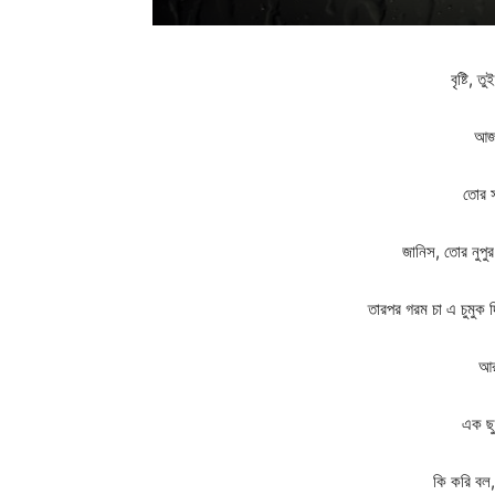
বৃষ্টি,
আজ
তোর স
জানিস, তোর নুপুর
তারপর গরম চা এ চুমুক দিয
আর
এক ছু
কি করি বল,