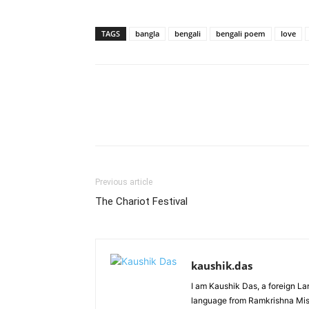
TAGS
bangla
bengali
bengali poem
love
Facebook
Twitter
Wh
Previous article
The Chariot Festival
kaushik.das
I am Kaushik Das, a foreign La
language from Ramkrishna Missi