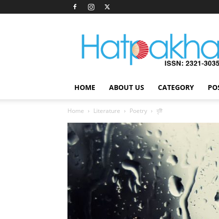
Hatpakha
Magazine
HOME
ABOUT US
CATEGORY
PO
Home
Literature
Poetry
বৃষ্টি