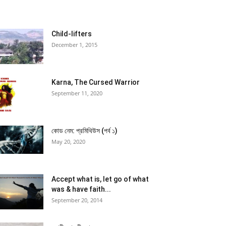
Child-lifters
December 1, 2015
Karna, The Cursed Warrior
September 11, 2020
কোড নেম: প্রমিথিউস (পর্ব ১)
May 20, 2020
Accept what is, let go of what
was & have faith...
September 20, 2014