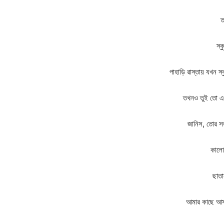
ত
স্ক
পাহাড়ি রাস্তায় যখন স
তখনও তুই তো এ
জানিস, তোর সত
কালো 
ছাতা
আমার কাছে আস