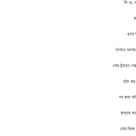
কি রে,
র
ছাতা
বৈশাখে অবশ্য
তোর উন্মত্ত প্
হঠাৎ ঝড
সব জমা অভি
রাস্তার ম
তোর ভিজে ন