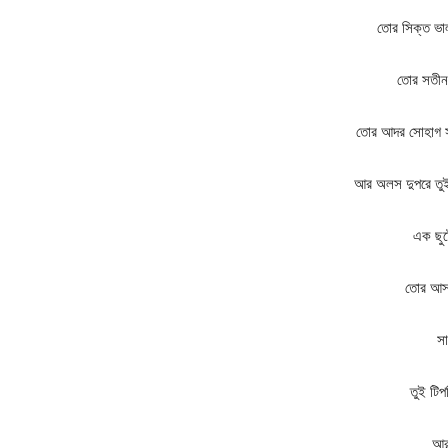
তোর সিক্ত ভা
তোর সতীন 
তোর আদর সোহাগ সা
আর অলস দুপরে তুই য
এক ছুট
তোর আসা
সা
তুই টিপ
আর