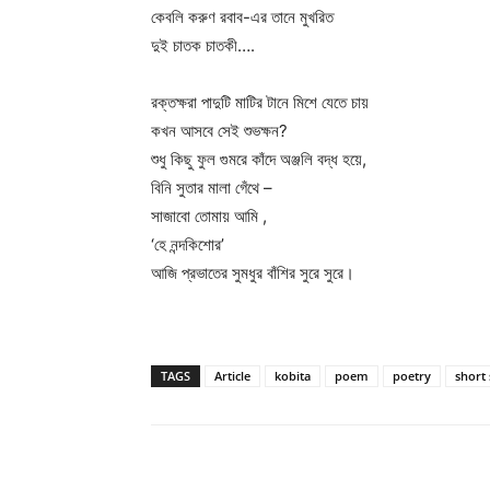
কেবলি করুণ রবাব-এর তানে মুখরিত
দুই চাতক চাতকী….
রক্তক্ষরা পাদুটি মাটির টানে মিশে যেতে চায়
কখন আসবে সেই শুভক্ষন?
শুধু কিছু ফুল গুমরে কাঁদে অঞ্জলি বদ্ধ হয়ে,
বিনি সুতার মালা গেঁথে –
সাজাবো তোমায় আমি ,
‘হে নন্দকিশোর’
আজি প্রভাতের সুমধুর বাঁশির সুরে সুরে।
TAGS
Article
kobita
poem
poetry
short 