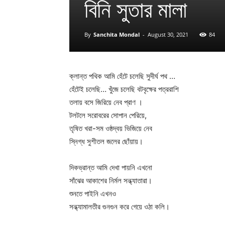
বিনি সুতার মালা
By
Sanchita Mondal
-
August 30, 2021
84
ক্লান্ত পথিক আমি হেঁটে চলেছি সুদীর্ঘ পথ …
হেঁটেই চলেছি… খুঁজে চলেছি বটবৃক্ষের পত্ররাশি
তলায় বসে জিরিয়ে নেব প্রাণ ।
টলটলে সরোবরের সোপান পেরিয়ে,
তৃষিত খরা-সম ওষ্ঠদ্বয় ভিজিয়ে নেব
স্নিগ্ধ সুশীতল জলের ছোঁয়ায়।
দিকভ্রান্ত আমি দেখা পায়নি এখনো
সাঁঝের আকাশের নির্মল সন্ধ্যাতারা।
শুনতে পাইনি এখনও
সন্ধ্যামালতীর গুনগুন করে গেয়ে ওঠা কলি।