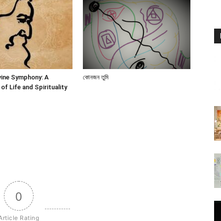
vine Symphony: A
কোনজন তুমি
of Life and Spirituality
0
Article Rating