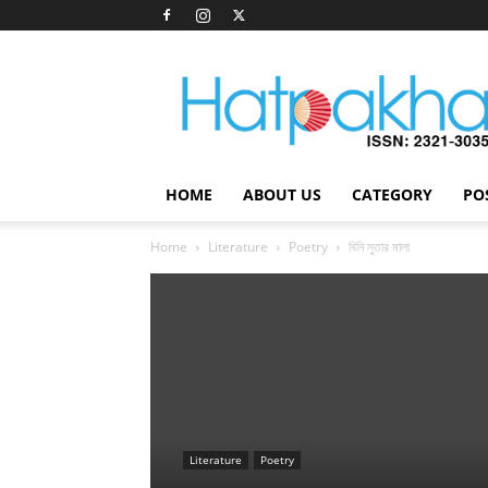
Hatpakha
Magazine
HOME
ABOUT US
CATEGORY
PO
Home
Literature
Poetry
বিনি সুতার মালা
Literature
Poetry