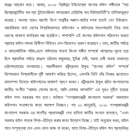
মন্ত্রে আহ্বান করে। আবার, ২০০৮ খ্রিষ্টাব্দে ইউনেস্কো বাংলার বাউল সঙ্গীতকে ”দ্যা
রিপ্রেজেন্টেটিভ অব দ্যা ইন্ট্যানজিবল কালচারাল হেরিটেজ অব হিউম্যানিটি”র তালিকাভুক্ত
করেছে। অবশ্য তারও আগেই বিংশ শতাব্দীর পঞ্চাশ-ষাটের দশক হতেই যেন ইউরোপ-
আমেরিকার নানা দেশের বিশ্ববিদ্যালয়ে বাউলগান ও বাউলদের সাধনপদ্ধতি নিয়ে নানা
ধরণের গবেষণা কার্যক্রম শুরু হয়েছিল। পাশাপাশি এই বাংলার বাউলগান পরিবেশন করতে
গ্রামের বাউল-সাধক শিল্পীগণ বিভিন্ন দেশ-বিদেশেও ভ্রমণ করেছেন। তবে, জাতীয় পর্যায়ে
ও আন্তর্জাতিক পরিমণ্ডলে বাউলদের সাধনা কিংবা সঙ্গীত সম্পর্কে আগ্রহের সূচনা হয়ে
ছিল প্রাথমিক পর্যায়ে কাঙাল হরিনাথ মজুমদার, ইন্দিরা দেবী, সরলা দেবী অথবা নবকান্ত
চট্টোপাধ্যায়ের তৎপরতায়। পরবর্তীকালে রবীন্দ্রনাথ ঠাকুর “বাংলার বাউল” সম্পর্কে
বিশেষভাবে বিশ্ববাসীকে দৃষ্টি আকর্ষণ করিয়ে ছিলেন, এমনকি তিনি তাঁর নিজের রচনাতেও
ভাবসম্পদ হিসেবে বাউলগানের ভাবাদর্শ গ্রহণ করেন। রবীন্দ্রনাথ ঠাকুর রচিত বাংলাদেশের
জাতীয় সংগীত “আমার সোনার বাংলা, আমি তোমায় ভালবাসি” এর সুরও গৃহীত হয়েছে
বাউল গগন হরকরার গান হতে। বর্তমানে “গণপ্রজাতন্ত্রী বাংলাদেশ সরকার” আবহমান
বাউলগান সংরক্ষণের জন্য পদক্ষেপ নিচ্ছেন। গত ২২ জানুয়ারি, ২০২০ গণপ্রজাতন্ত্রী
বাংলাদেশ সরকার এর মাননীয় প্রধানমন্ত্রী শেখ হাসিনা জাতীয় সংসদে বলেছেন, “এখন
সরকার বাউল গানকে বিশ্ব-ঐতিহ্য করার জন্য উদ্যোগ নিচ্ছে। তাই অনুরোধ করব, বাউল
গানে সম্পৃক্তরা যেন এমন কোন কাজ না করেন, যাতে বিশ্ব-ঐতিহ্য বাউল গান প্রশ্নবিদ্ধ