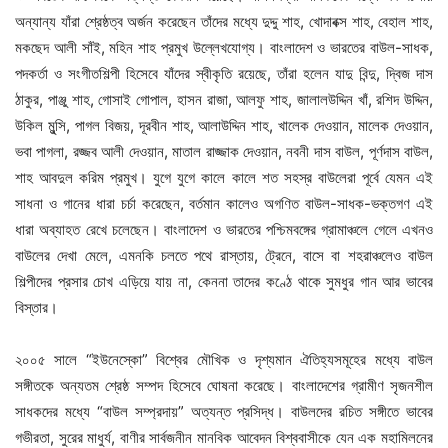
অন্যান্য যাঁরা শ্রেষ্ঠত্ব অর্জন করেছেন তাঁদের মধ্যে দুদ্দু শাহ, খোদাবক্স শাহ, বেহাল শাহ,
মকছেদ আলী সাঁই, মহিন শাহ প্রমুখ উল্লেখযোগ্য। বাংলাদেশ ও ভারতের বাউল-সাধক,
পদকর্তা ও সংগীতশিল্পী হিসেবে যাঁদের স্বীকৃতি রয়েছে, তাঁরা হলেন যাদু বিন্দু, দ্বিজ দাস
ঠাকুর, পাঞ্জু শাহ, গোসাই গোপাল, হাসন রাজা, আলফু শাহ, জালালউদ্দিন খাঁ, রশিদ উদ্দিন,
উকিল ‍মুন্সি, পাগল বিজয়, দূরবীন শাহ, আলাউদ্দিন শাহ, খালেক দেওয়ান, মালেক দেওয়ান,
ভবা পাগলা, রজ্জব আলী দেওয়ান, মাতাল রাজ্জাক দেওয়ান, নবনী দাস বাউল, পূর্ণদাস বাউল,
শাহ আবদুল করিম প্রমুখ। যুগে যুগে কালে কালে শত সহস্র বাউলেরা পূর্বে যেমন এই
সাধনা ও গানের ধারা চর্চা করেছেন, বর্তমান কালেও অগণিত বাউল-সাধক-ভক্তগণ এই
ধারা অব্যাহত রেখে চলেছেন। বাংলাদেশ ও ভারতের পশ্চিমবঙ্গের গ্রামাঞ্চলে গেলে এখনও
বাউলের দেখা মেলে, এমনকি চলতে পথে রাস্তায়, ট্রেনে, বাসে বা শহরাঞ্চলেও বাউল
শিল্পীদের প্রসার চোখ এড়িয়ে যায় না, কেননা তাদের কণ্ঠে থাকে সুমধুর গান আর ভাবের
বিস্তার।
২০০৫ সালে “ইউনেস্কো” বিশ্বের মৌখিক ও দৃশ্যমান ঐতিহ্যসমূহের মধ্যে বাউল
সঙ্গীতকে অন্যতম শ্রেষ্ঠ সম্পদ হিসেবে ঘোষনা করেছে। বাংলাদেশের গ্রামীণ সৃজনশীল
সাধকদের মধ্যে “বাউল সম্প্রদায়” অত্যন্ত প্রসিদ্ধ। বাউলদের রচিত সঙ্গীতে ভাবের
গভীরতা, সুরের মাধুর্য, বাণীর সার্বজনীন মানবিক আবেদন বিশ্ববাসীকে যেন এক মহামিলনের