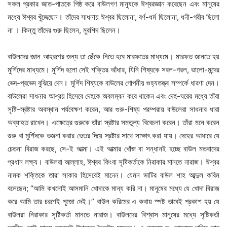
সকল প্রকার জাত-পাতকে পিষ্ঠ করে বাউলগণ মানুষকে ঈশ্বরজ্ঞান করেছেন এবং মানুষের
মধ্যে ঈশ্বর খুঁজেছেন। তাঁদের সাধনায় ঈশ্বর ছিলোনা, বর্ণ-ধর্ম ছিলোনা, ধনী-গরীব ছিলো
না । কিন্তু তাঁদের গুরু ছিলেন, মুরশিদ ছিলেন।
বাউলদের জ্ঞান আহরণের জন্য তা ছেঁকে নিতে হবে মারফতের মাধ্যমে। মারফত জানতে হয়
মুর্শিদের মাধ্যমে। মুর্শিদ হলো সেই শক্তির আঁধার, যিনি শিষ্যকে সরল-গরল, ভালো-মন্দের
ভেদ-প্রভেদ বুঝিয়ে দেন। মুর্শিদ শিষ্যকে বাউলের গোপনীয় গুহ্যতত্ত্ব সম্পর্কে ধারণা দেন।
বাউলেরা সাধনার আশ্রয় হিসেবে দেহকে অবলম্বন করে থাকেন এবং দেহ-ঘরের মধ্যে তাঁরা
সৃষ্টি-স্রষ্টার অবস্থান পর্যবেক্ষণ করেন, আর গুরু-শিষ্য পরম্পরায় বাউলেরা সাধনার ধারা
অব্যাহত রাখেন। এক্ষেত্রে গুরুকে তাঁরা স্রষ্টার সমতুল্য বিবেচনা করেন। তাঁরা মনে করেন
গুরু বা মুর্শিদকে ভজনা করার ভেতর দিয়ে স্রষ্টার সাথে সাক্ষাৎ করা যায়। দেহের আধারে যে
চেতনা বিরাজ করছে, সে-ই আত্মা। এই আত্মার খোঁজ বা সন্ধানই হচ্ছে বাউল মতবাদের
প্রধান লক্ষ্য। বাউলরা আল্লাহ, ঈশ্বর কিংবা সৃষ্টিকর্তাকে নিরাকার মানতে নারাজ। ঈশ্বর
নামক শক্তিকে তারা সাকার হিসেবেই মানেন। যেমন ভাটির বাউল শাহ আব্দুল করিম
বলেছেন; “আমি কখনোই আসমানি খোদাকে মান্য করি না। মানুষের মধ্যে যে খোদা বিরাজ
করে আমি তার চরণেই পূজো দেই।” বাউল করিমের এ কথায় স্পষ্ট ভাবেই প্রকাশ হয় যে
বাউলরা নিরাকার সৃষ্টিকর্তা মানতে নারাজ। বাউলদের বিশ্বাস মানুষের মধ্যে সৃষ্টিকর্তা