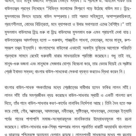
আসীন, তাই মানুষ ভজলেই ঈশ্বরের নৈকট্য সম্ভব। এ প্রসঙ্গে ড. আহমেদ শরিফ তার
বাউলতত্ত্ব গ্রন্থে লিখেছেন ”বিভিন্ন মতবাদের মিশ্রণে গড়ে উঠেছে বাউল মত। হিন্দু-
মুসলমানের মিলনে হয়েছে বাউল সম্প্রদায়। তাই পরমত সহিষ্ণুতা, অসাম্প্রদায়িকতা,
গ্রহণশীলতা, বোধের বিচিত্রতা, মনে ব্যাপকতা ও উদার সদাশয়তা এদের বৈশিষ্ট্য।” তাই
মুসলমান বাউলদের হিন্দু গুরু বা হিন্দু বাউলদের মুসলমান গুরু এমন প্রায়শই দেখা যায়।
বাউলতত্ত্বের আদর্শসমূহ হলো – গুরুবাদ, শাস্ত্রহীন সাধনা, দেহতত্ত্ব, মনের মানুষ, রুপ-
স্বরূপ তত্ত্ব ইত্যাদি। বাংলাদেশের বাউলেরা এভাবেই অকাট্য যুক্তির আলোকে শরিয়তি
গ্রন্থকে সামনে রেখেই গুরুবাদী ধারার সাধনচর্চাকে প্রতিষ্ঠা করেছেন। শুধু তাই নয়,
মানুষ-গুরু ভজনা এবং মানুষকে সেজদার যোগ্য বিবেচনা করে, তার ভেতর দিয়েই যে স্রষ্টার
শ্রেষ্ঠ ইবাদত সম্ভব; বাংলার বাউল-সাধকেরা সেকথা ব্যক্ত করতেও দ্বিধা করেন নি।
বাংলার বাউল-সাধক পদকর্তাদের মধ্যে শ্রেষ্ঠত্বের দাবীদার হলেন ফকির লালন সাঁই।
লালন সাঁই তাঁর সমগ্রজীবন ব্যয় করেছেন বাউল-সাধনার স্থায়ী ও একটি গানগত রূপ
দিতে, তাঁর গানে বাউল-সাধনার করণ-কার্যের নানাবিধ নির্দেশনা আছে। তিনি দৈন হতে শুরু
করে গোষ্ঠ, গৌর, আত্মতত্ত্ব, আদমতত্ত্ব, নবীতত্ত্ব, সৃষ্টিতত্ত্ব, সাধনতত্ত্ব, দেহতত্ত্ব ইত্যাদি
পর্বের গানের পাশাপাশি সমাজ-সংস্কারমূলক মানবিকতার উদ্বোধনমূলক গান রচনা
করেছেন। বাউল-সাধনার গুরু-শিষ্য পরম্পরার লালন প্রবর্তিত ধারাটি অদ্যাবধি বাংলাদেশ
ও ভারতের পশ্চিমবঙ্গে অত্যন্ত বেগবান রয়েছে। লালনপন্থী সাধকদের মধ্যে পদ রচনায়