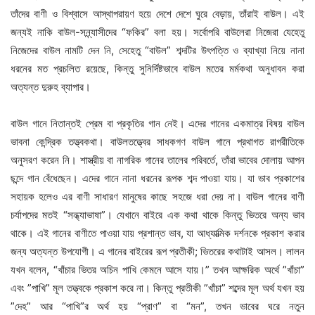
তাঁদের বাণী ও বিশ্বাসে আস্থাপরায়ণ হয়ে দেশে দেশে ঘুরে বেড়ায়, তাঁরাই বাউল। এই
জন্যই নাকি বাউল-সন্ন্যাসীদের “ফকির” বলা হয়। সর্বোপরি বাউলেরা নিজেরা যেহেতু
নিজেদের বাউল নামটি দেন নি, সেহেতু “বাউল” শব্দটির উৎপত্তি ও ব্যাখ্যা নিয়ে নানা
ধরনের মত প্রচলিত রয়েছে, কিন্তু সুনির্দিষ্টভাবে বাউল মতের মর্মকথা অনুধাবন করা
অত্যন্ত দুরুহ ব্যাপার।
বাউল গানে নিতান্তই প্রেম বা প্রকৃতির গান নেই। এদের গানের একমাত্র বিষয় বাউল
ভাবনা কেন্দ্রিক তত্ত্বকথা। বাউলতত্ত্বের সাধকগণ বাউল গানে প্রথাগত রাগরীতিকে
অনুসরণ করেন নি। শাস্ত্রীয় বা নাগরিক গানের তালের পরিবর্তে, তাঁরা ভাবের দোলায় আপন
ছন্দে গান বেঁধেছেন। এদের গানে নানা ধরনের রূপক শব্দ পাওয়া যায়। যা ভাব প্রকাশের
সহায়ক হলেও এর বাণী সাধারণ মানুষের কাছে সহজে ধরা দেয় না। বাউল গানের বাণী
চর্যাপদের মতই “সন্ধ্যাভাষা”। যেখানে বাইরে এক কথা থাকে কিন্তু ভিতরে অন্য ভাব
থাকে। এই গানের বাণীতে পাওয়া যায় প্রশান্ত ভাব, যা আধ্যাত্মিক দর্শনকে প্রকাশ করার
জন্য অত্যন্ত উপযোগী। এ গানের বাইরের রূপ প্রতীকী; ভিতরের কথাটাই আসল। লালন
যখন বলেন, “খাঁচার ভিতর অচিন পাখি কেমনে আসে যায়।” তখন আক্ষরিক অর্থে ”খাঁচা”
এবং ”পাখি” মূল তত্ত্বকে প্রকাশ করে না। কিন্তু প্রতীকী ”খাঁচা” শব্দের মূল অর্থ যখন হয়
”দেহ” আর “পাখি”র অর্থ হয় “প্রাণ” বা “মন”, তখন ভাবের ঘরে নতুন