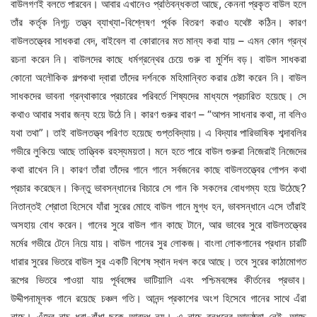
বাউলগণই বলতে পারবেন। আবার এখানেও প্রতিবন্ধকতা আছে, কেননা প্রকৃত বাউল হলে
তাঁর কর্তৃক নিগূঢ় তত্ত্ব ব্যাখ্যা-বিশ্লেষণ পূর্বক বিতরণ করাও যথেষ্ট কঠিন। কারণ
বাউলতত্ত্বের সাধকরা বেদ, বাইবেল বা কোরানের মত মান্য করা যায় – এমন কোন গ্রন্থ
রচনা করেন নি। বাউলদের কাছে ধর্মগ্রন্থের চেয়ে গুরু বা মুর্শিদ বড়। বাউল সাধকরা
কোনো অলৌকিক গল্পকথা দ্বারা তাঁদের দর্শনকে মহিমান্বিত করার চেষ্টা করেন নি। বাউল
সাধকদের ভাবনা গ্রন্থাকারে প্রচারের পরিবর্তে শিষ্যদের মাধ্যমে প্রচারিত হয়েছে। সে
কথাও আবার সবার জন্য হয়ে উঠে নি। কারণ গুরুর বারণ – “আপন সাধনার কথা, না বলিও
যথা তথা”। তাই বাউলতত্ত্ব পরিণত হয়েছে গুপ্তবিদ্যায়। এ বিদ্যার পারিভাষিক শব্দাবলির
গভীরে লুকিয়ে আছে তাত্ত্বিক রহস্যময়তা। মনে হতে পারে বাউল গুরুরা নিজেরাই নিজেদের
কথা রাখেন নি। কারণ তাঁরা তাঁদের গানে গানে সর্বজনের কাছে বাউলতত্ত্বের গোপন কথা
প্রচার করেছেন। কিন্তু ভাবসন্ধানের বিচারে সে গান কি সকলের বোধগম্য হয়ে উঠেছে?
নিতান্তই শ্রোতা হিসেবে যাঁরা সুরের মোহে বাউল গানে মুগ্ধ হন, ভাবসন্ধানে এসে তাঁরাই
অসহায় বোধ করেন। গানের সুরে বাউল গান কাছে টানে, আর ভাবের সুরে বাউলতত্ত্বের
মর্মের গভীরে টেনে নিয়ে যায়। বাউল গানের সুর লোকজ। বাংলা লোকগানের প্রধান চারটি
ধারার সুরের ভিতরে বাউল সুর একটি বিশেষ স্থান দখল করে আছে। তবে সুরের কাঠামোগত
রূপের ভিতরে পাওয়া যায় পূর্ববঙ্গের ভাটিয়ালি এবং পশ্চিমবঙ্গের কীর্তনের প্রভাব।
উদ্দীপনামূলক গানে রয়েছে চঞ্চল গতি। আনন্দ প্রকাশের অংশ হিসেবে গানের সাথে এঁরা
নাচে। এঁদের নাচ ধরা-বাঁধা ছকে আবদ্ধ নয়। এ নাচে বন্ধনের আড়ষ্ঠতা নেই, আছে