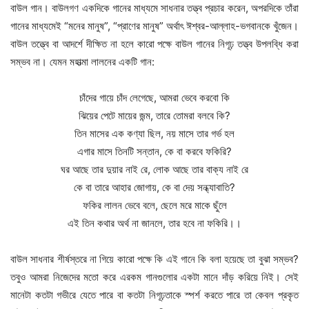
বাউল গান। বাউলগণ একদিকে গানের মাধ্যমে সাধনার তত্ত্ব প্রচার করেন, অপরদিকে তাঁরা
গানের মাধ্যমেই “মনের মানুষ”, “প্রাণের মানুষ” অর্থাৎ ঈশ্বর-আল্লাহ-ভগবানকে খুঁজেন।
বাউল তত্ত্বে বা আদর্শে দীক্ষিত না হলে কারো পক্ষে বাউল গানের নিগূঢ় তত্ত্ব উপলব্ধি করা
সম্ভব না। যেমন মহাত্মা লালনের একটি গান:
চাঁদের গায়ে চাঁদ লেগেছে, আমরা ভেবে করবো কি
ঝিয়ের পেটে মায়ের জন্ম, তারে তোমরা বলবে কি?
তিন মাসের এক কণ্যা ছিল, নয় মাসে তার গর্ভ হল
এগার মাসে তিনটি সন্তান, কে বা করবে ফকিরি?
ঘর আছে তার দুয়ার নাই রে, লোক আছে তার বাক্য নাই রে
কে বা তারে আহার জোগায়, কে বা দেয় সন্ধ্যাবাতি?
ফকির লালন ভেবে বলে, ছেলে মরে মাকে ছুঁলে
এই তিন কথার অর্থ না জানলে, তার হবে না ফকিরি।।
বাউল সাধনার শীর্ষস্তরে না গিয়ে কারো পক্ষে কি এই গানে কি বলা হয়েছে তা বুঝা সম্ভব?
তবুও আমরা নিজেদের মতো করে এরকম গানগুলোর একটা মানে দাঁড় করিয়ে নিই। সেই
মানেটা কতটা গভীরে যেতে পারে বা কতটা নিগূঢ়তাকে স্পর্শ করতে পারে তা কেবল প্রকৃত