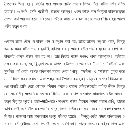
চৈতন্যের উদয় হয়। বহুদিন ধরে অজস্র বাউল গানের ভিতর দিয়ে বাউল দর্শন বর্ণিত
হয়েছে। এ দর্শন এমনি প্রতীকী মোড়কে আবদ্ধ। গুরুর কাছে বসে শিষ্যরা বাউলতত্ত্বের
গোপন অর্থ আয়ত্ত্ব করেন সযত্নে। তাঁদের কাছে এ সকল গানের ভাবের বিচার হয় আরও
গভীর তত্ত্ব কথায়।
একালে তালে বেঁধে যে বাউল গান উপস্থান করা হয়, তাতে তালের শুদ্ধতা থাকে, কিন্তু
অনেক সময় বাউল গানের ছন্দটাই হারিয়ে যায়। আবার বাউল গানের সুরের ঢং রেখে গান
বাঁধলেই কেবল বাউল গান হয় না। তার ভিতরে বাউল দর্শনও থাকা আবশ্যক। বর্তমানে
লক্ষ্য করা যাচ্ছে যে, হিন্দুধর্ম থেকে আগত বাউলগণ নামের শেষে “দাস” ও “বাউল” এবং
মুসলিম ধর্ম থেকে আগত বাউলগণ নামের শেষে “শাহ্”, “ফকির” ও “বাউল” যুক্ত করে
দেশ-বিদেশ সফর করছেন এবং প্রচুর অর্থ উপার্জন করছেন। মানুষের সামনে বিভিন্ন রং-
এর বাহারি তালি দেয়া পোষাক পরিধাণ করলেও তাদের বেশিরভাগেরই যাপিত জীবন কিন্তু
বেশ আয়েশি। অপরদিকে সমাজের বিভিন্ন অংশের চাপ সামলাতে সামলাতে বাউল সাধনা-
তত্ত্ব বিলুপ্ত প্রায়। হাটে-মাঠে-গঞ্জে-আখড়ায় বাউল হিসেবে আমরা যাদের দেখি, তাদের
অধিকাংশই কর্মে ভীত একশ্রেণির মানুষ, কিংবা বাউল বেশ ধারণ করে নানাধরণের অপকর্মে
লিপ্ত। বাউলরা আজ দারুনভাবে পণ্যে পরিণত হয়েছে। কিন্তু একটা সময়ে বাউলতত্ত্ব ও
সাধনা ধর্মাশ্রয়ীদের বেশ বিপদেই ফেলে দিয়েছিলো। শাস্ত্র-কিতাবের বাইরে গিয়ে এবং