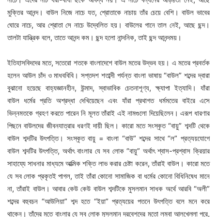
মুক্তির আনন্দ। বাউল নিজে নাচে যত, শ্রোতাকে নাচায় তাঁর চেয়ে বেশি। বাউল ভাবের
ঘোরে নাচে, আর শ্রোতা সে নাচে উদ্বেলিত হয়। বাউলের গানে তাল নেই, আছে ছন্দ।
তালটা যান্ত্রিক বলে, তাতে আনন্দ কম। ছন্দ হলো নান্দনিক, তাই ছন্দ আনন্দময়।
ইতিহাসবিদদের মতে, সতেরো শতকে বাংলাদেশে বাউল মতের উদ্ভব হয়। এ মতের প্রবর্তক
হলেন আউল চাঁদ ও মাধববিবি। সপ্তদশ শতাব্দী পর্যন্ত বাংলা ভাষায় “বাউল” শব্দের দ্বারা
বুঝানো হয়েছে বাহ্যজ্ঞানহীন, উন্মাদ, স্বাভাবিক চেতনাশূণ্য, ক্ষ্যাপা ইত্যাদি। যাঁরা
বাউল ধর্মের প্রতি অশ্রদ্ধা দেখিয়েছেন এবং যাঁরা প্রথাগত ধর্মমতের বাইরে এসে
ভিন্নমতকে গ্রহণ করতে পারেন নি মূলত তাঁরাই এই নামগুলো দিয়েছিলেন। এরূপ ধারণার
পিছনে বাউলদের জীবনযাত্রার ধরণই দায়ী ছিল। কারো মতে সংস্কৃত “বায়ু” শব্দটি থেকে
বাউল শব্দটির উৎপত্তি। সংস্কৃত বায়ু = বাংলা “বাউ” শব্দের সাথে “ল” প্রত্যয়যোগে
বাউল শব্দটির উৎপত্তি, অর্থাৎ বাংলার যে সব লোক “বায়ু” অর্থাৎ শ্বাস-প্রশ্বাস ক্রিয়ার
সাহায্যে সাধনার মাধ্যমে আত্মিক শক্তি লাভ করার চেষ্টা করেন, তাঁরাই বাউল। কারো মতে
যে সব লোক প্রকৃতই পাগল, তাই তাঁরা কোনো সামাজিক বা ধর্মের কোনো বিধিনিষেধ মানে
না, তাঁরাই বাউল। আবার কেউ কেউ বাউল শব্দটিকে মুসলমান সাধক অর্থে আরবি “অলী”
শব্দের বহুবচন “আউলিয়া” শব্দ হতে “ইয়া” প্রত্যয়ের পতনে উৎপত্তি বলে মনে করে
থাকেন। তাঁদের মতে বাংলার যে সব লোক মুসলমান দরবেশদের মতো লম্বা আলখেল্লা পরে,