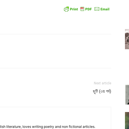
atsApp
Linkedin
Email
Print
Next article
ছুটি (৩য় পর্ব)
sh literature, loves writing poetry and non fictional articles.