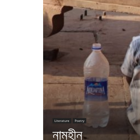
Literature
Poetry
নামহীন