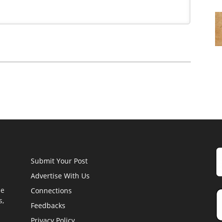
Submit Your Post
Advertise With Us
he
Connections
s,
Feedbacks
Privacy Policy