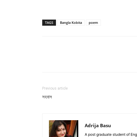
TAGS
Bangla Kobita
poem
Facebook
Twitter
Wh
Previous article
সহবাস
Adrija Basu
A post graduate student of Engli