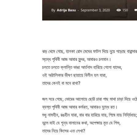
By
Adrija Basu
-
September 3, 2020
150
ঝড় থেমে গেছে, হালকা রোদ মেঘের ফাটল দিয়ে নু্য়ে পড়েছে বারান্দ
স্তব্ধ পৃথিবী আজ আবার সুন্দর, আবারও চলমান।
চলতে চলতে ক্লান্তি ভাঙা আর্তনাদ হারিয়ে গেলো যাদের,
ওই অট্টালিকার ভীষণ ছায়ায়ে বিলীন হল যারা,
তাদের কেনই বা মনে রাখা?
জল সরে গেছে, ভোরের আলোয়ে ছোট্ট চারা গাছ মাথা চাড়া দিয়ে ও
ব্যস্ত পৃথিবী আজ আবার কর্মরত, আবারও যুদ্ধে রত।
শুধু নামহীন, রঙহীন যারা, বার বার হারিয়ে যায়, পিষে যায় নির্দ্বিধায়;
ভুলে যাই যে শূন্য দালানের কথা, অপেক্ষায় মৃত যে শিশু,
তাদের নিয়ে কিসের এত লেখা?