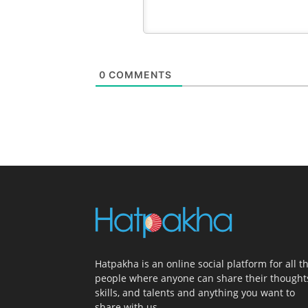
0
COMMENTS
Hatpakha is an online social platform for all t
people where anyone can share their thought
skills, and talents and anything you want to
share with us.