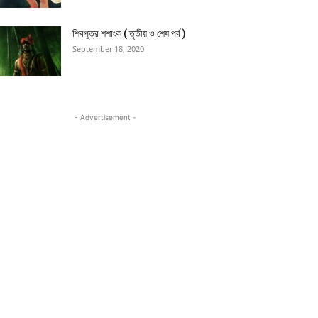
শিবপুত্র শশাংক ( তৃতীয় ও শেষ পর্ব )
September 18, 2020
- Advertisement -