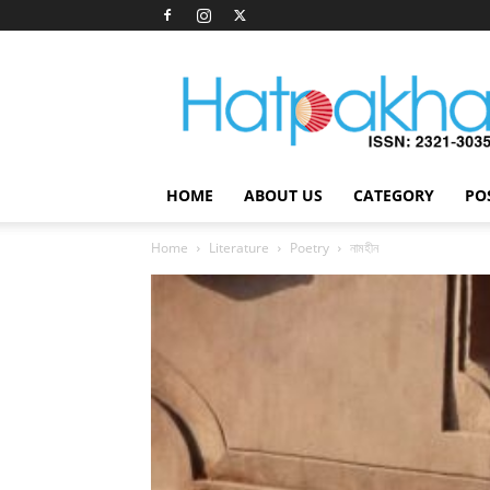
Hatpakha
Magazine
HOME
ABOUT US
CATEGORY
PO
Home
Literature
Poetry
নামহীন