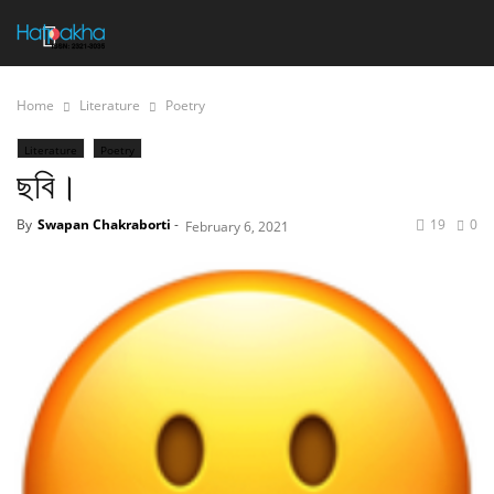
Home
Literature
Poetry
Literature
Poetry
ছবি।
By
Swapan Chakraborti
-
19
0
February 6, 2021