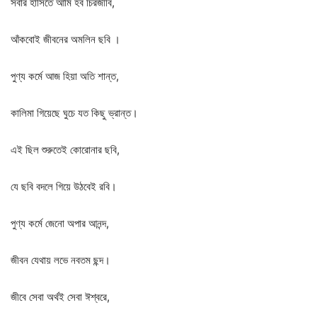
সবার
হাসিতে
আমি
হব
চিরজীবি
,
আঁকবোই
জীবনের
অমলিন
ছবি
।
পুণ্য
কর্মে
আজ
হিয়া
অতি
শান্ত
,
কালিমা
গিয়েছে
ঘুচে
যত
কিছু
ভ্রান্ত।
এই
ছিল
শুরুতেই
কোরোনার
ছবি
,
যে
ছবি
বদলে
গিয়ে
উঠবেই
রবি।
পুণ্য
কর্মে
জেনো
অপার
আনন্দ
,
জীবন
যেথায়
লভে
নবতম
ছন্দ।
জীবে
সেবা
অর্থই
সেবা
ঈশ্বরে
,