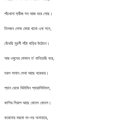
পাঁচখানা
ফ্রীজ
সব
আজ
ভরে
গেছে।
তিনজন
লোক
মোরা
খাবো
এক
সনে
,
বেঁধেছি
মুরগী
পাঁঠা
বাড়ির
উঠোনে।
আর
ওষুধের
দোকান
ত
’
বানিয়েছি
ঘরে
,
তরল
সাবান
সেথা
আছে
থরেথরে।
প্যান
থেকে
ভিটামিন
প্যারাসিটামল
,
কাশির
সিরাপ
আছে
বোতল
বোতল।
করোনায়
মরবো
না
–
নয়
অনাহারে
,