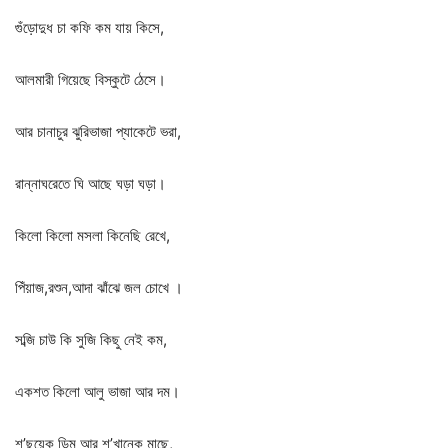
গুঁড়োদুধ
চা
কফি
কম
যায়
কিসে
,
আলমারী
গিয়েছে
বিস্কুটে
ঠেসে।
আর
চানাচুর
ঝুরিভাজা
প্যাকেটে
ভরা
,
রান্নাঘরেতে
ঘি
আছে
ঘড়া
ঘড়া।
কিলো
কিলো
মসলা
কিনেছি
রেখে
,
পিঁয়াজ
,
রশুন
,
আদা
ঝাঁঝে
জল
চোখে
।
সব্জি
চাউ
কি
সুজি
কিছু
নেই
কম
,
একশত
কিলো
আলু
ভাজা
আর
দম।
শ
’
ছয়েক
ডিম
আর
শ
’
খানেক
মাছে
,