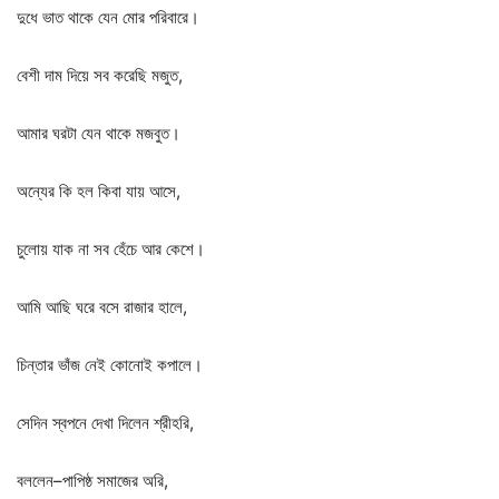
দুধে
ভাত
থাকে
যেন
মোর
পরিবারে।
বেশী
দাম
দিয়ে
সব
করেছি
মজুত
,
আমার
ঘরটা
যেন
থাকে
মজবুত।
অন্যের
কি
হল
কিবা
যায়
আসে
,
চুলোয়
যাক
না
সব
হেঁচে
আর
কেশে।
আমি
আছি
ঘরে
বসে
রাজার
হালে
,
চিন্তার
ভাঁজ
নেই
কোনোই
কপালে।
সেদিন
স্বপনে
দেখা
দিলেন
শ্রীহরি
,
বললেন
–
পাপিষ্ঠ
সমাজের
অরি
,