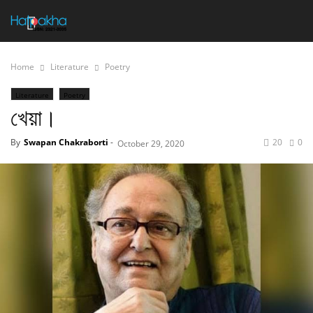
Home
Literature
Poetry
Literature
Poetry
খেয়া।
By
Swapan Chakraborti
-
20
0
October 29, 2020