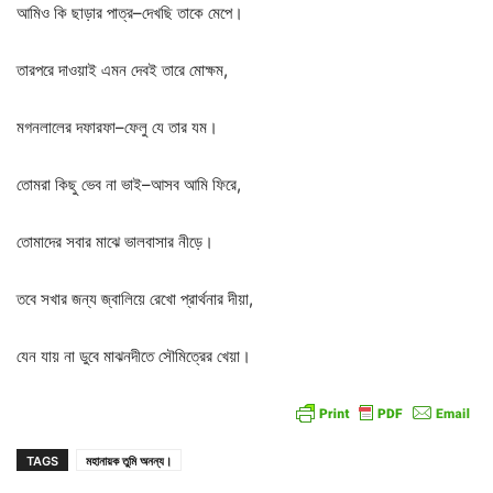
আমিও
কি
ছাড়ার
পাত্র
–
দেখছি
তাকে
মেপে।
তারপরে
দাওয়াই
এমন
দেবই
তারে
মোক্ষম
,
মগনলালের
দফারফা
–
ফেলু
যে
তার
যম।
তোমরা
কিছু
ভেব
না
ভাই
–
আসব
আমি
ফিরে
,
তোমাদের
সবার
মাঝে
ভালবাসার
নীড়ে।
তবে
সখার
জন্য
জ্বালিয়ে
রেখো
প্রার্থনার
দীয়া
,
যেন
যায়
না
ডুবে
মাঝনদীতে
সৌমিত্রের
খেয়া।
TAGS
মহানায়ক তুমি অনন্য।