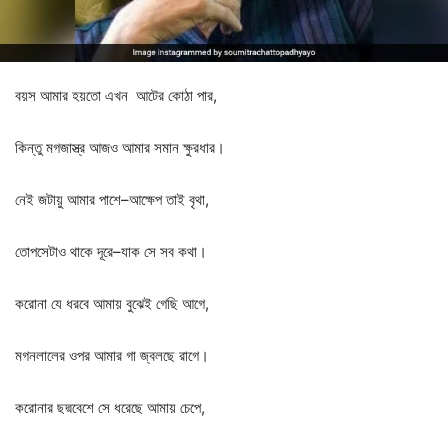
বয়স
আমার
হয়তো
এখন
আটের
কোঠা
পার
,
কিন্তু
মগজাস্ত্র
আজও
আমার
সমান
ক্ষুরধার।
নেই
জটায়ু
আমার
পাশে
–
আক্ষেপ
তাই
বৃথা
,
তোপসেটাও
থাকে
দূরে
–
যাক
সে
সব
কথা।
করোনা
যে
ধরবে
আমায়
বুঝেই
গেছি
আগে
,
মগনলালের
ওপর
আমার
গা
জ্বলছে
রাগে।
করোনার
ছদ্মবেশে
সে
ধরেছে
আমায়
চেপে
,