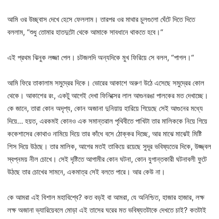
আমি ওর উচ্ছ্বাস দেখে হেসে ফেললাম। তারপর ওর মাথার চুলগুলো ঘেঁটে দিতে দিতে
বললাম, “শুধু তোমার হাতদুটো থেকে আমাকে সাবধানে থাকতে হবে।“
এই প্রথম ঝিনুক লজ্জা পেল। চটজলদি অন্যদিকে মুখ ফিরিয়ে সে বলল, “পাগল।“
আমি ফিরে তাকালাম সমুদ্রের দিকে। ভোরের আকাশে অরুণ উঠে এসেছে সমুদ্রের কোল
থেকে। আকাশের রং, একটু আগেই দেখা ফিনিক্সের লাল আগুনরঙা পালকের মত দেখাচ্ছে।
কে জানে, তারা কোন অদৃশ্য, কোন অজানা দুনিয়ায় হারিয়ে গিয়েছে সেই আগুনের মধ্যে
দিয়ে… হয়ত, এরকমই কোনও এক সমান্তরাল পৃথিবীতে পাখিটা তার মালিককে নিয়ে গিয়ে
ককেশাসের কোথাও নামিয়ে দিয়ে তার কাঁধে বসে ঠোক্কর দিচ্ছে, আর মাঝে মাঝেই মিষ্টি
শিস দিয়ে উঠছে। তার মালিক, আগের মতই তাকিয়ে রয়েছে সুদূর ভবিষ্যতের দিকে, উজ্জ্বল
স্বপ্নময় নীল চোখে। সেই দৃষ্টিতে আগামীর কোন ঘটনা, কোন যুগান্তকারী ঘটনাবলী ফুটে
উঠছে তার চোখের সামনে, একমাত্র সেই বলতে পারে। আর কেউ না।
কে আমরা এই বিশাল মহাবিশ্বে? কত বড়ই বা আমরা, যে অনিশ্চিত, হাজার হাজার, লক্ষ
লক্ষ অজানা ভ্যারিয়েবলে মোড়া এই তাসের ঘরের মত ভবিষ্যতটাকে দেখতে চাই? কতটাই