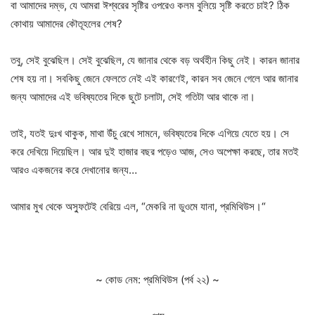
বা আমাদের দম্ভ, যে আমরা ঈশ্বরের সৃষ্টির ওপরেও কলম বুলিয়ে সৃষ্টি করতে চাই? ঠিক
কোথায় আমাদের কৌতূহলের শেষ?
তবু, সেই বুঝেছিল। সেই বুঝেছিল, যে জানার থেকে বড় অর্থহীন কিছু নেই। কারন জানার
শেষ হয় না। সবকিছু জেনে ফেলতে নেই এই কারণেই, কারন সব জেনে গেলে আর জানার
জন্য আমাদের এই ভবিষ্যতের দিকে ছুটে চলাটা, সেই গতিটা আর থাকে না।
তাই, যতই দুঃখ থাকুক, মাথা উঁচু রেখে সামনে, ভবিষ্যতের দিকে এগিয়ে যেতে হয়। সে
করে দেখিয়ে দিয়েছিল। আর দুই হাজার বছর পড়েও আজ, সেও অপেক্ষা করছে, তার মতই
আরও একজনের করে দেখানোর জন্য…
আমার মুখ থেকে অস্ফুটেই বেরিয়ে এল, “মেকরি না ডুওমে যানা, প্রমিথিউস।“
~ কোড নেম: প্রমিথিউস (পর্ব ২২) ~