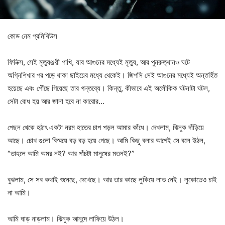
কোড নেম প্রমিথিউস
ফিনিক্স, সেই মৃত্যুঞ্জয়ী পাখি, যার আগুনের মধ্যেই মৃত্যু, আর পুনরুত্থানও ঘটে
অগ্নিশিখার পর পড়ে থাকা ছাইয়ের মধ্যে থেকেই। জিপসি সেই আগুনের মধ্যেই অন্তর্হিত
হয়েছে এবং পৌঁছে গিয়েছে তার গন্তব্যে। কিন্তু, কীভাবে এই অলৌকিক ঘটনাটা ঘটল,
সেটা বোধ হয় আর জানা হবে না কারোর…
পেছন থেকে হঠাৎ একটা নরম হাতের চাপ পড়ল আমার কাঁধে। দেখলাম, ঝিনুক দাঁড়িয়ে
আছে। চোখ গুলো বিস্ময়ে বড় বড় হয়ে গেছে। আমি কিছু বলার আগেই সে বলে উঠল,
“তাহলে আমি অমর নই? আর পাঁচটা মানুষের মতনই?”
বুঝলাম, সে সব কথাই শুনেছে, দেখেছে। আর তার কাছে লুকিয়ে লাভ নেই। লুকোতেও চাই
না আমি।
আমি ঘাড় নাড়লাম। ঝিনুক আনন্দে লাফিয়ে উঠল।