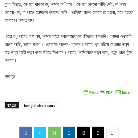
বুনব নিভৃতে, সেখানে থাকবে শুধু আমার অধিকার। সেখানে কোনো ফাঁকি নেই, না আছে
কোনো খাদ, না আছে তোমাদের ব‍্যাঙ্গের হাসি। ভাগ‍্যিস মনের কোনো রং হয়না, হলে হয়তো
সেখানেও আসত বাধা।
এতো শুধু আমার কথা নয়, আমার মতো ‘কালোমেয়ে’দের জীবনের জলছবি। আমরা এভাবেই
ভালো আছি, ভালো থাকব। তোমাকে অনেক ধন‍্যবাদ। আমার ভুল ধরিয়ে দেওয়ার জন‍্য।
যার জন‍্য আমি নতুন ভাবে বাঁচতে শিখলাম। আমার ‘আমি’টাকে নতুন রূপে, নতুন ভাবে খুঁজে
পেলাম।
সমাপ্ত
TAGS
bengali short story