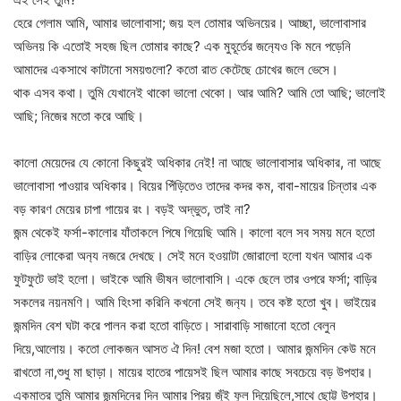
হেরে গেলাম আমি, আমার ভালোবাসা; জয় হল তোমার অভিনয়ের। আচ্ছা, ভালোবাসার
অভিনয় কি এতোই সহজ ছিল তোমার কাছে? এক মুহূর্তের জন‍্যেও কি মনে পড়েনি
আমাদের একসাথে কাটানো সময়গুলো? কতো রাত কেটেছে চোখের জলে ভেসে।
থাক এসব কথা। তুমি যেখানেই থাকো ভালো থেকো। আর আমি? আমি তো আছি; ভালোই
আছি; নিজের মতো করে আছি।
কালো মেয়েদের যে কোনো কিছুরই অধিকার নেই! না আছে ভালোবাসার অধিকার, না আছে
ভালোবাসা পাওয়ার অধিকার। বিয়ের পিঁড়িতেও তাদের কদর কম, বাবা-মায়ের চিন্তার এক
বড় কারণ মেয়ের চাপা গায়ের রং। বড়ই অদ্ভুত, তাই না?
জন্ম থেকেই ফর্সা-কালোর যাঁতাকলে পিষে গিয়েছি আমি। কালো বলে সব সময় মনে হতো
বাড়ির লোকেরা অন‍্য নজরে দেখছে। সেই মনে হওয়াটা জোরালো হলো যখন আমার এক
ফুটফুটে ভাই হলো। ভাইকে আমি ভীষন ভালোবাসি। একে ছেলে তার ওপরে ফর্সা; বাড়ির
সকলের নয়নমণি। আমি হিংসা করিনি কখনো সেই জন‍্য। তবে কষ্ট হতো খুব। ভাইয়ের
জন্মদিন বেশ ঘটা করে পালন করা হতো বাড়িতে। সারাবাড়ি সাজানো হতো বেলুন
দিয়ে,আলোয়। কতো লোকজন আসত ঐ দিন! বেশ মজা হতো। আমার জন্মদিন কেউ মনে
রাখতো না,শুধু মা ছাড়া। মায়ের হাতের পায়েসই ছিল আমার কাছে সবচেয়ে বড় উপহার।
একমাত্র তুমি আমার জন্মদিনের দিন আমার প্রিয় জুঁই ফুল দিয়েছিলে,সাথে ছোট্ট উপহার।