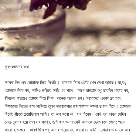
কৃষ্ণকলিদের কথা
অনেক দিন পরে তোমাকে নিয়ে লিখছি। তোমাকে নিয়ে এটাই শেষ লেখা আমার। না,শুধু
তোমাকে নিয়ে নয়, আমিও জড়িয়ে আছি এর সাথে। আগে ভাবতাম শুধু ডায়রির পাতায় নয়,
জীবনের পাতায়ও তোমায় নিয়ে লিখব; অনেক অনেক গল্প। ‘আমাদের’ একটা গল্প হবে,
বিশ্বাসের ভিতের ওপর সাজিয়ে তুলব ভালোবাসার রাজপ্রাসাদ আমরা দু’জন মিলে। তোমাকে
ঘিরেই বাঁচতে চেয়েছিলাম আমি। তা আর হলো না | সব মিথ‍্যে। সেই ভুল ভাঙল যেদিন
ভেঙে চুরমার হয়ে গেল সব স্বপ্ন, তুমি কত অনায়াসেই আমাকে ছেড়ে চলে গেলে; অন‍্য
কারো হাত ধরে। কারণ ছিল শুধু আমার গায়ের রং, কালো যে আমি। তোমার ভাবনাকে আর