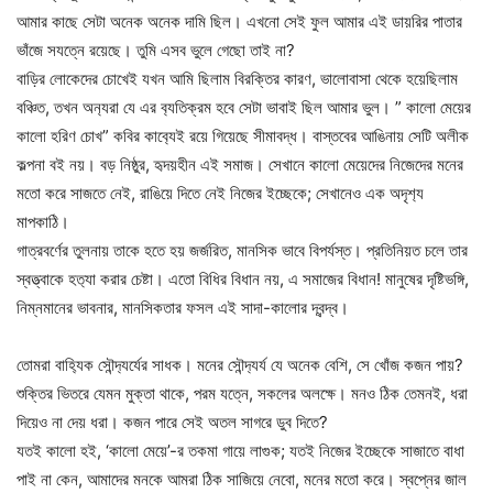
আমার কাছে সেটা অনেক অনেক দামি ছিল। এখনো সেই ফুল আমার এই ডায়রির পাতার
ভাঁজে সযত্নে রয়েছে। তুমি এসব ভুলে গেছো তাই না?
বাড়ির লোকেদের চোখেই যখন আমি ছিলাম বিরক্তির কারণ, ভালোবাসা থেকে হয়েছিলাম
বঞ্চিত, তখন অন‍্যরা যে এর ব‍্যতিক্রম হবে সেটা ভাবাই ছিল আমার ভুল। ” কালো মেয়ের
কালো হরিণ চোখ” কবির কাব‍্যেই রয়ে গিয়েছে সীমাবদ্ধ। বাস্তবের আঙিনায় সেটি অলীক
কল্পনা বই নয়। বড় নিষ্ঠুর, হৃদয়হীন এই সমাজ। সেখানে কালো মেয়েদের নিজেদের মনের
মতো করে সাজতে নেই, রাঙিয়ে দিতে নেই নিজের ইচ্ছেকে; সেখানেও এক অদৃশ‍্য
মাপকাঠি।
গাত্রবর্ণের তুলনায় তাকে হতে হয় জর্জরিত, মানসিক ভাবে বিপর্যস্ত। প্রতিনিয়ত চলে তার
স্বত্ত্বাকে হত‍্যা করার চেষ্টা। এতো বিধির বিধান নয়, এ সমাজের বিধান! মানুষের দৃষ্টিভঙ্গি,
নিম্নমানের ভাবনার, মানসিকতার ফসল এই সাদা-কালোর দ্বন্দ্ব।
তোমরা বাহ‍্যিক সৌন্দ‍্যর্যের সাধক। মনের সৌন্দ‍্যর্য যে অনেক বেশি, সে খোঁজ কজন পায়?
শুক্তির ভিতরে যেমন মুক্তা থাকে, পরম যত্নে, সকলের অলক্ষে। মনও ঠিক তেমনই, ধরা
দিয়েও না দেয় ধরা। কজন পারে সেই অতল সাগরে ডুব দিতে?
যতই কালো হই, ‘কালো মেয়ে’-র তকমা গায়ে লাগুক; যতই নিজের ইচ্ছেকে সাজাতে বাধা
পাই না কেন, আমাদের মনকে আমরা ঠিক সাজিয়ে নেবো, মনের মতো করে। স্বপ্নের জাল