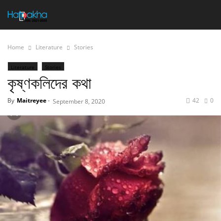
Home
Literature
Stories
Literature
Stories
কৃষ্ণকলিদের কথা
By
Maitreyee
-
42
0
September 8, 2020