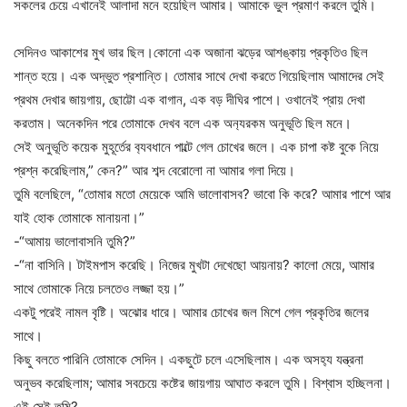
সকলের চেয়ে এখানেই আলাদা মনে হয়েছিল আমার। আমাকে ভুল প্রমাণ করলে তুমি।
সেদিনও আকাশের মুখ ভার ছিল।কোনো এক অজানা ঝড়ের আশঙ্কায় প্রকৃতিও ছিল
শান্ত হয়ে। এক অদ্ভুত প্রশান্তি। তোমার সাথে দেখা করতে গিয়েছিলাম আমাদের সেই
প্রথম দেখার জায়গায়, ছোট্টো এক বাগান, এক বড় দীঘির পাশে। ওখানেই প্রায় দেখা
করতাম। অনেকদিন পরে তোমাকে দেখব বলে এক অন‍্যরকম অনুভূতি ছিল মনে।
সেই অনুভূতি কয়েক মুহূর্তের ব‍্যবধানে পাল্টে গেল চোখের জলে। এক চাপা কষ্ট বুকে নিয়ে
প্রশ্ন করেছিলাম,” কেন?” আর শব্দ বেরোলো না আমার গলা দিয়ে।
তুমি বলেছিলে, “তোমার মতো মেয়েকে আমি ভালোবাসব? ভাবো কি করে? আমার পাশে আর
যাই হোক তোমাকে মানায়না।”
-“আমায় ভালোবাসনি তুমি?”
-“না বাসিনি। টাইমপাস করেছি। নিজের মুখটা দেখেছো আয়নায়? কালো মেয়ে, আমার
সাথে তোমাকে নিয়ে চলতেও লজ্জা হয়।”
একটু পরেই নামল বৃষ্টি। অঝোর ধারে। আমার চোখের জল মিশে গেল প্রকৃতির জলের
সাথে।
কিছু বলতে পারিনি তোমাকে সেদিন। একছুটে চলে এসেছিলাম। এক অসহ‍্য যন্ত্রনা
অনুভব করেছিলাম; আমার সবচেয়ে কষ্টের জায়গায় আঘাত করলে তুমি। বিশ্বাস হচ্ছিলনা।
এই সেই তুমি?