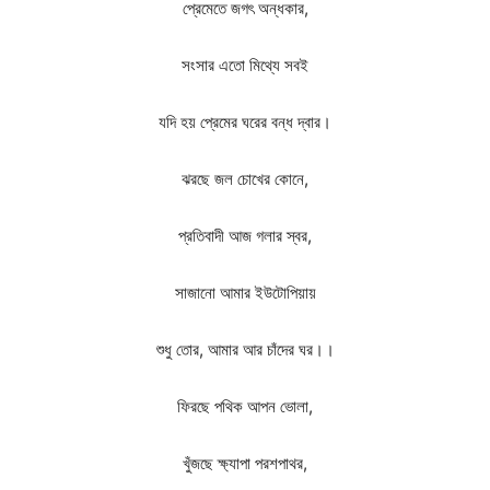
প্রেমেতে জগৎ অন্ধকার,
সংসার এতো মিথ্যে সবই
যদি হয় প্রেমের ঘরের বন্ধ দ্বার।
ঝরছে জল চোখের কোনে,
প্রতিবাদী আজ গলার স্বর,
সাজানো আমার ইউটোপিয়ায়
শুধু তোর, আমার আর চাঁদের ঘর।।
ফিরছে পথিক আপন ভোলা,
খুঁজছে ক্ষ্যাপা পরশপাথর,