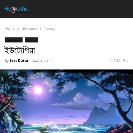
Home
Literature
Poetry
Literature
Poetry
ইউটোপিয়া
By
Jeet Dutta
-
192
0
May 9, 2017