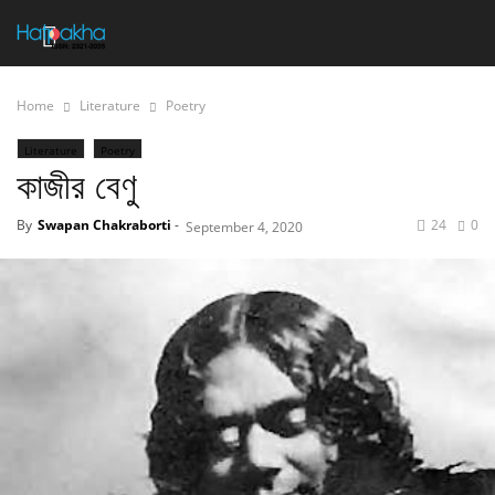
Home
Literature
Poetry
Literature
Poetry
কাজীর বেণু
By
Swapan Chakraborti
-
24
0
September 4, 2020