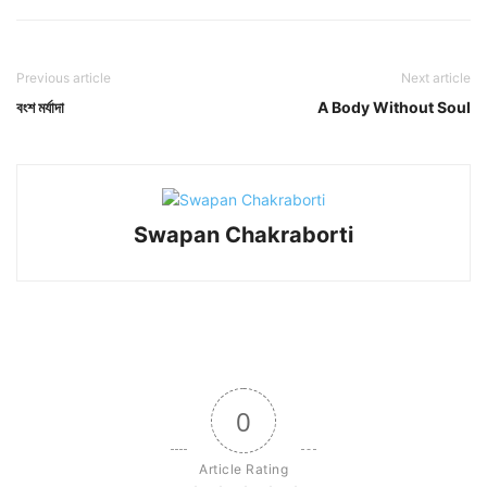
Previous article
Next article
বংশ মর্যাদা
A Body Without Soul
Swapan Chakraborti
0
Article Rating