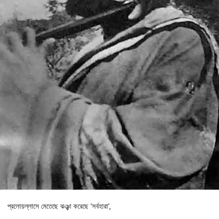
প্রলোয়ল্লাসে
মেতেছে
ঝঞ্ঝা
করেছে
‘
সর্বহারা
’,