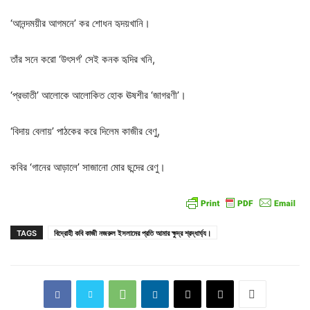
‘
আনন্দময়ীর
আগমনে
’
কর
শোধন
হৃদয়খানি।
তাঁর
সনে
করো
‘
উৎসর্গ
’
সেই
কনক
হৃদির
খনি
,
‘
প্রভাতী
’
আলোকে
আলোকিত
হোক
ঊষশীর
‘
জাগরণী
’
।
‘
বিদায়
বেলায়
’
পাঠকের
করে
দিলেম
কাজীর
বেণু
,
কবির
‘
গানের
আড়ালে
’
সাজানো
মোর
ছন্দের
রেণু।
TAGS
বিদ্রোহী কবি কাজী নজরুল ইসলামের প্রতি আমার ক্ষুদ্র শ্রদ্ধার্ঘ্য।