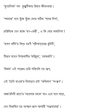
‘
কুহেলিকা
’
সম
কুজ্ঝটিকায়
রিক্ত
জীবনধারা।
‘
পথহারা
’
সবে
খুঁজে
খুঁজে
ফেরে
সঠিক
‘
পথের
দিশা
’,
চারিদিকে
যেন
বাজে
‘
রণ
–
ভেরী
’ ,
এ
কি
ঘোর
অমানিশা
!
‘
কমল
কাঁটা
’
য়
বিদ্ধ
ধরণী
‘
দ্বীপান্তরের
বন্দিনী
’,
নীরবে
সহেন
বিশ্ববাসীর
‘
দারিদ্র্য
’, ‘
কোরবানি
’
।
‘
উদ্দাম
’
এই
শত্রুর
হেরি
শক্তিটা
নয়
অল্প
,
এই
‘
চৈতি
হাওয়া
’
র
বিতাড়নে
চাই
‘
অভিযান
’ ‘
সংকল্প
’
।
আজ
’
চাঁদনী
রাতে
’
র
‘
অবেলার
ডাকে
’
দাও
এবে
সবে
সাড়া
,
যেন
বিভাষিত
হয়
অপরূপ
রূপে
আগামী
‘
সন্ধ্যাতারা
’
।