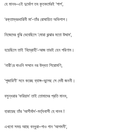
হে
মানব
–
এই
দুর্ভোগ
তব
কৃতকর্মেরই
‘
পাপ
’,
‘
রক্তাম্বরধারিনী
মা
’-
তাঁর
রোষায়িত
অভিশাপ।
নিজেদের
বুঝি
ভেবেছিলে
‘
মোরা
ঝন্ঝার
মতো
উদ্দাম
’,
হয়েছিলে
তাই
‘
বিদ্রোহী
’-
আজ
তারই
হেন
পরিণাম।
‘
নারী
’
রে
দাওনি
সম্মান
নর
উদ্ধত
শিরোমণি
,
‘
পূজারিণী
’
সনে
করেছ
ব্যাঙ্গ
–
ভুলেছ
সে
দেবী
জননী।
বসুন্ধরার
‘
ফরিয়াদ
’
তাই
তোমাদের
প্রতি
মানব
,
হারায়েছ
তাঁর
‘
আশীর্বাদ
’-
মর্ত্যবাসী
হে
দানব
!
এখনো
সময়
আছে
বন্ধুরা
–
গাও
গান
‘
আগমনী
’,