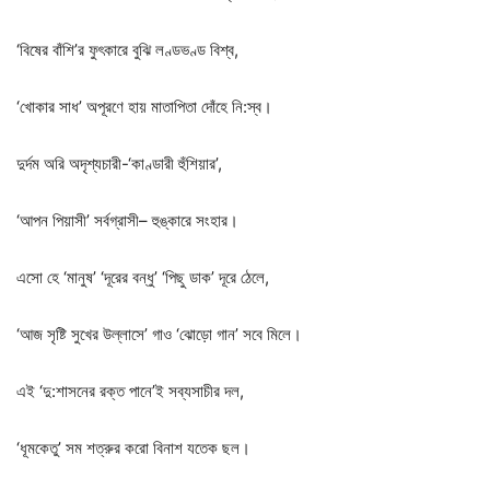
‘
বিষের
বাঁশি
’
র
ফুৎকারে
বুঝি
লণ্ডভণ্ড
বিশ্ব
,
‘
খোকার
সাধ
’
অপূরণে
হায়
মাতাপিতা
দোঁহে
নি
:
স্ব।
দুর্দম
অরি
অদৃশ্যচারী
-‘
কাণ্ডারী
হুঁশিয়ার
’,
‘
আপন
পিয়াসী
’
সর্বগ্রাসী
–
হুঙ্কারে
সংহার।
এসো
হে
‘
মানুষ
’ ‘
দূরের
বন্ধু
’ ‘
পিছু
ডাক
’
দূরে
ঠেলে
,
‘
আজ
সৃষ্টি
সুখের
উল্লাসে
’
গাও
‘
ঝোড়ো
গান
’
সবে
মিলে।
এই
‘
দু
:
শাসনের
রক্ত
পানে
’
ই
সব্যসাচীর
দল
,
‘
ধূমকেতু
’
সম
শত্রুর
করো
বিনাশ
যতেক
ছল।