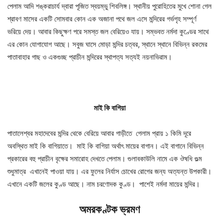
পেলাম আদি শঙ্করাচার্য দ্বারা পূজিত স্বয়ম্ভু শিবলিঙ্গ। স্থানীয় পুরোহিতের মুখে শোনা গেল
শ্রাবণ মাসের একটি সোমবার কোন এক অজানা পথে জল এসে মন্দিরের গর্ভগৃহ সম্পূর্ণ
ভরিয়ে দেয়। আবার কিছুক্ষণ পরে সমস্ত জল বেরিয়েও যায়। সম্ভবত নর্মদা কুণ্ডের সাথে
এর কোন যোগাযোগ আছে। সবুজ ঘাসে মোড়া মন্দির চত্বর, স্থানে স্থানে বিভিন্ন রকমের
পাতাবাহার গাছ ও একগুচ্ছ প্রাচীন মন্দিরের স্থাপত্য সত্যই নয়নাভিরাম।
মাই কি বাগিয়া
পাতালেশ্বর মহাদেবের মন্দির থেকে বেরিয়ে আবার গাড়ীতে গেলাম প্রায় ১ কিমি দূরে
অবস্থিত মাই কি বাগিয়াতে। মাই কি বাগিয়া অর্থাৎ মায়ের বাগান। এই বাগানে বিভিন্ন
প্রকারের বহু প্রাচীন বৃক্ষের সমারোহ দেখতে পেলাম। গুলাবকাউলি নামে এক ঔষধি গুল্ম
শুধুমাত্র এখানেই পাওয়া যায়। এর ফুলের নির্যাস চোখের রোগের জন্য অত্যন্ত উপকারী।
এখানে একটি জলের কুণ্ড আছে। নাম চরণোদক কুণ্ড। পাশেই নর্মদা মায়ের মন্দির।
অমরকণ্টক ভ্রমণ