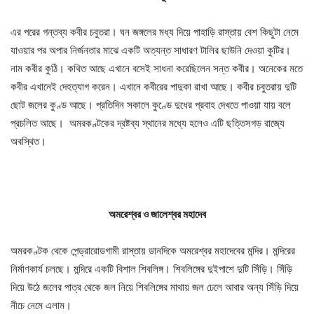
এর পরের গন্তব্য কবীর চবুতরা। ঘন জঙ্গলের মধ্য দিয়ে পাহাড়ি রাস্তায় বেশ কিছুটা নেমে
যাওয়ার পর অপার নির্জনতার মাঝে একটি অত্যন্ত সাধারণ টালির ছাউনি দেওয়া কুটির।
নাম কবীর কুঠি। কথিত আছে এখানে বসেই সাধনা করেছিলেন সন্ত কবীর। অনেকের মতে
কবীর এখানেই দেহত্যাগ করেন। এখানে কবীরের পাদুকা রাখা আছে। কবীর চবুতরায় দুটি
ছোট জলের কুণ্ড আছে। প্রতিদিন সকালে কুণ্ডে দুধের প্রবাহ দেখতে পাওয়া যায় বলে
প্রচলিত আছে। অমরকণ্টকের দ্রষ্টব্য স্থানের মধ্যে হলেও এটি ছত্তিসগড় রাজ্যে
অবস্থিত।
অমরেশ্বর ও জালেশ্বর মহাদেব
অমরকণ্টক থেকে পেন্ড্রারোডগামী রাস্তায় ডানদিকে অমরেশ্বর মহাদেবের মন্দির। মন্দিরের
নির্মাণকার্য চলছে। মন্দিরে একটি বিশাল শিবলিঙ্গ। শিবলিঙ্গের দুইপাশে দুটি সিঁড়ি। সিঁড়ি
দিয়ে উঠে জলের পাত্র থেকে জল নিয়ে শিবলিঙ্গের মাথায় জল ঢেলে আবার অন্য সিঁড়ি দিয়ে
নীচে নেমে এলাম।