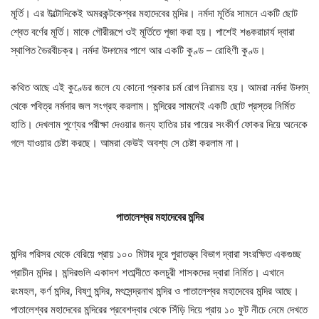
মূর্তি। এর উল্টোদিকেই অমরকন্টকেশ্বর মহাদেবের মন্দির। নর্মদা মূর্তির সামনে একটি ছোট
শ্বেত বর্ণের মূর্তি। মাকে গৌরীরূপে ওই মূর্তিতে পূজা করা হয়। পাশেই শঙকরাচার্য দ্বারা
স্থাপিত ভৈরবীচক্র। নর্মদা উদ্গমের পাশে আর একটি কুণ্ড – রোহিণী কুণ্ড।
কথিত আছে এই কুণ্ডের জলে যে কোনো প্রকার চর্ম রোগ নিরাময় হয়। আমরা নর্মদা উদ্গম্
থেকে পবিত্র নর্মদার জল সংগ্রহ করলাম। মন্দিরের সামনেই একটি ছোট প্রস্তর নির্মিত
হাতি। দেখলাম পুণ্যের পরীক্ষা দেওয়ার জন্য হাতির চার পায়ের সংকীর্ণ ফোকর দিয়ে অনেকে
গলে যাওয়ার চেষ্টা করছে। আমরা কেউই অবশ্য সে চেষ্টা করলাম না।
পাতালেশ্বর মহাদেবের মন্দির
মন্দির পরিসর থেকে বেরিয়ে প্রায় ১০০ মিটার দূরে পুরাতত্ত্ব বিভাগ দ্বারা সংরক্ষিত একগুচ্ছ
প্রাচীন মন্দির। মন্দিরগুলি একাদশ শতাব্দীতে কলচুরী শাসকদের দ্বারা নির্মিত। এখানে
রংমহল, কর্ণ মন্দির, বিষ্ণু মন্দির, মৎসেন্দ্রনাথ মন্দির ও পাতালেশ্বর মহাদেবের মন্দির আছে।
পাতালেশ্বর মহাদেবের মন্দিরের প্রবেশদ্বার থেকে সিঁড়ি দিয়ে প্রায় ১০ ফুট নীচে নেমে দেখতে