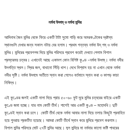
নর্মদা উদ্গম্ ও নর্মদা মন্দির
আদিনাথ জৈন মন্দির থেকে ফিরে একটি টাটা সুমো গাড়ি করে অমরকণ্টকের দ্রষ্টব্য
স্থানগুলি দেখার জন্য সকাল নটায় বের হলাম। প্রথম গন্তব্য নর্মদা উদ্ গম্ ও নর্মদা
মন্দির। মন্দিরের প্রবেশপথ দিয়ে মন্দির পরিসরে প্রবেশ করেই দেখতে পেলাম বিশাল
প্রস্তরময় চত্বর। এখানেই আছে একাদশ কোন বিশিষ্ট কুণ্ড -নর্মদা উদ্গম্। নর্মদা নদীর
উৎপত্তি স্থল। স্থির জল, বাধানো সিঁড়ি ধাপ। দেখে বিশ্বাস হয় না এখান থেকে নর্মদা
নদীর সৃষ্টি। নর্মদা উদ্গমে অতীতে স্নান করা গেলেও বর্তমানে স্নান করা ও কাপড় কাচা
নিষিদ্ধ।
এই কুণ্ডের জলই একটি নালা দিয়ে প্রায় ৫০-৬০ ফুট দূরে মন্দির চত্বরের বাইরে একটি
কুণ্ডে জমা হচ্ছে। যার নাম কোটি তীর্থ। পাশেই আর একটি কুণ্ড – মহোদধি। দুটি
কুণ্ডেই স্নান করা চলে। কোটি তীর্থ থেকে নর্মদা আবার নালা দিয়ে তলায় কিছুটা প্রবাহিত
হয়ে পুনরায় প্রকটিত হয়েছে। আমরা কোটি তীর্থে স্নান করে মন্দিরে প্রবেশ করলাম।
বিশাল মন্দির পরিসরে মোট ২৭টি মন্দির আছে। মূল মন্দিরে মা নর্মদার কালো কষ্টি পাথরের