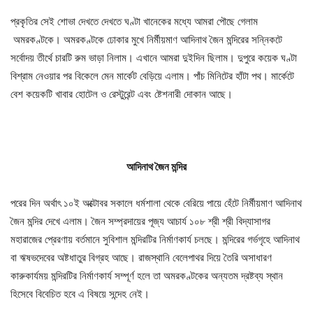
প্রকৃতির সেই শোভা দেখতে দেখতে ঘণ্টা খানেকের মধ্যে আমরা পৌছে গেলাম
অমরকণ্টকে। অমরকণ্টকে ঢোকার মুখে নির্মীয়মাণ আদিনাথ জৈন মন্দিরের সন্নিকটে
সর্বোদয় তীর্থে চারটি রুম ভাড়া নিলাম। এখানে আমরা দুইদিন ছিলাম। দুপুরে কয়েক ঘণ্টা
বিশ্রাম নেওয়ার পর বিকেলে মেন মার্কেট বেড়িয়ে এলাম। পাঁচ মিনিটের হাঁটা পথ। মার্কেটে
বেশ কয়েকটি খাবার হোটেল ও রেস্টুরেন্ট এবং ষ্টেশনারী দোকান আছে।
আদিনাথ জৈন মন্দির
পরের দিন অর্থাৎ ১০ই অক্টোবর সকালে ধর্মশালা থেকে বেরিয়ে পায়ে হেঁটে নির্মীয়মাণ আদিনাথ
জৈন মন্দির দেখে এলাম। জৈন সম্প্রদায়ের পূজ্য আচার্য ১০৮ শ্রী শ্রী বিদ্যাসাগর
মহারাজের প্রেরণায় বর্তমানে সুবিশাল মন্দিরটির নির্মাণকার্য চলছে। মন্দিরের গর্ভগৃহে আদিনাথ
বা ঋষভদেবের অষ্টধাতুর বিগ্রহ আছে। রাজস্থানি বেলেপাথর দিয়ে তৈরি অসাধারণ
কারুকার্যময় মন্দিরটির নির্মাণকার্য সম্পূর্ণ হলে তা অমরকণ্টকের অন্যতম দ্রষ্টব্য স্থান
হিসেবে বিবেচিত হবে এ বিষয়ে সন্দেহ নেই।