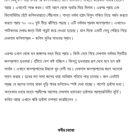
আছে। এখানেই লাঞ্চ করব। তাই আগে থেকে অর্ডার দিয়ে দিলাম। এরপর প্রায় এক
কিলোমিটার হেঁটে কপিলধারাতে পৌঁছলাম। শান্ত নর্মদা হঠাৎ বিপুল শক্তি নিয়ে গর্জন করতে
করতে প্রায় ৭০ -৮০ ফুট নীচে ঝাঁপিয়ে পড়ছে। এটি নর্মদার প্রথম জলপ্রপাত। এখানেও
পর্যটকদের দেখার জন্য ভিউ পয়েন্ট করে দেওয়া হয়েছে। ডান দিকে একটি সেতু পেরিয়ে গিয়ে
দেখলাম কপিলাশ্রম – কপিল মুনির সাধনার স্থান।
এরপর এখান থেকে ঘন জঙ্গলের মধ্য দিয়ে প্রায় ১ কিমি নেমে গিয়ে দেখলাম নর্মদার দ্বিতীয়
জলপ্রপাত দুধধারা। হাঁটতে বেশ কষ্ট হচ্ছিল। কিন্তু দুধধারার রূপ দেখে মনে হল কষ্ট
সার্থক। এখানে জলপ্রপাতের উচ্চতা খুব বেশী নয়। দেখলাম জলপ্রপাতের জলে অনেকে
স্নান করছে। দুধের মত সাদা জলের ধারা অবিরাম গতিতে পড়ে চলেছে। জল এতটাই
স্বচ্ছ যে জলের তলায় থাকা নুড়ি পাথর গুলিকেও স্পষ্ট দেখা যাচ্ছে। পাশেই দুর্বাসা গুহা।
অন্ধকার গুহার মধ্যে প্রদীপের আলোয় দেখলাম ধ্যানরত দুর্বাসার প্রস্তরনির্মিত মূর্তি।
কথিত আছে এখানে ঋষি দুর্বাসা তপস্যা করেছিলেন ।
কবীর চবুতরা