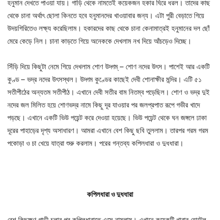
হনুমান দেখতে পাওয়া যায়। গাড়ি থেকে নামতেই কয়েকজন হকার ঘিরে ধরল। তাদের কাছ
থেকে চানা অর্থাৎ ছোলা কিনতে হবে হনুমানদের খাওয়াবার জন্য। এটা পুরী বেড়াতে গিয়ে
উদয়গিরিতেও লক্ষ্য করেছিলাম। হকারদের কাছ থেকে চানা কেনামাত্রই হনুমানের দল ছোঁ
মেরে কেড়ে নিল। চানা কাড়তে গিয়ে অনেককে দেখলাম নখ দিয়ে আঁচড়েও দিচ্ছে।
সিঁড়ি দিয়ে কিছুটা নেমে গিয়ে দেখলাম শোণ উদ্গম্ – শোণ নদের উৎস। পাশেই আর একটি
কুণ্ড – ভদ্র নদের উৎসস্থল। উদ্গম কুণ্ডের কাছেই দেবী শোনাক্ষীর মন্দির। এটি ৫১
সতীপীঠের অন্যতম সতীপীঠ। এখানে দেবী সতীর বাম নিতম্ব পড়েছিল। শোণ ও ভদ্র দুই
নদের জল মিলিত হয়ে শোণভদ্র নামে কিছু দূর যাওয়ার পর জলপ্রপাত রূপে গভীর খাদে
পড়ছে। এখানে একটি ভিউ পয়েন্ট করে দেওয়া হয়েছে। ভিউ পয়েন্ট থেকে ঘন জঙ্গলে ঢাকা
দূরের পাহাড়ের দৃশ্য অসাধারণ। আমরা এখানে বেশ কিছু ছবি তুললাম। তারপর গরম গরম
পকোড়া ও চা খেয়ে যাত্রা শুরু করলাম। পরের গন্তব্য কপিলধারা ও দুধধারা।
কপিলধারা ও দুধধারা
বেশ কিছুক্ষণ গাড়ী চলার পর কপিলধারাতে এসে নামলাম। এখানে কয়েকটি খাবার হোটেল