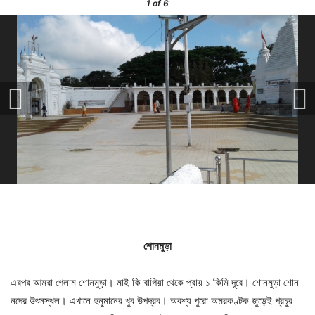
1
of 6
শোনমুড়া
এরপর আমরা গেলাম শোনমুড়া। মাই কি বাগিয়া থেকে প্রায় ১ কিমি দূরে। শোনমুড়া শোন
নদের উৎসস্থল। এখানে হনুমানের খুব উপদ্রব। অবশ্য পুরো অমরকণ্টক জুড়েই প্রচুর