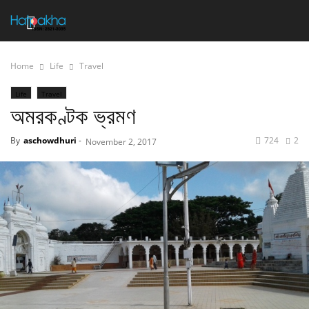
Home
Life
Travel
Life
Travel
অমরকণ্টক ভ্রমণ
By
aschowdhuri
-
724
2
November 2, 2017