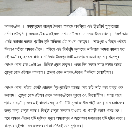
অমরকণ্টক । মধ্যপ্রদেশ রাজ্যে মৈকাল পাহাড়ে অবস্থিত এই হিন্দুতীর্থ পুণ্যতোয়া
নর্মদার তটভূমি । অমরকণ্টক একইসঙ্গে নর্মদা নদী ও শোন নদের উৎস স্থল। নিসর্গ আর
ধর্মের সমাহার ঘটেছে প্রাচীন মুনি ঋষিদের এই সাধনা ক্ষেত্রে। সাতপুরা ও বিন্ধ্য পর্বতের
মিলনও ঘটেছে অমরকণ্টকে। পবিত্র এই তীর্থভূমি ভ্রমণের অভিলাষে আমরা নয়জন গত
৮ই অক্টোবর, ২০১৭ রবিবার শালিমার উদয়পুর সিটি এক্সপ্রেসে রওনা হলাম। খড়গপুর
স্টেশন থেকে রাত ১০টা ১৫ মিনিটে ট্রেন ছাড়ল। পরের দিন সকাল সাড়ে ন’টায় আমরা
পেন্ড্রা রোড স্টেশনে নামলাম। পেন্ড্রা রোড অমরকণ্টকের নিকটতম রেলস্টেশন।
স্টেশন থেকে বেরিয়ে একটি হোটেলে দ্বিপ্রাহরিক আহার সেরে দুটি অটো করে যাত্রা শুরু
করলাম। পেন্ড্রা রোড স্টেশন থেকে অমরকণ্টকের দূরত্ব ৩২ কিলোমিটার। সময় লাগে
প্রায় ১ ঘণ্টা। তবে এই রাস্তায় শুধু অটো, টাটা সুমো জাতীয় গাড়ী চলে। বাস চলাচলের
জন্য অন্য রাস্তা আছে। কিছুটা রাস্তা সমতলে যাওয়ার পর পাহাড়ী চড়াই পথের শুরু।
পথে অমরকণ্টকের দুটি দ্রষ্টব্য স্থান অমরেশ্বর ও জালেশ্বর মহাদেবের দুটি মন্দির আছে।
রাস্তার দুইপাশে ঘন জঙ্গলের শোভা সত্যিই মনোমুগ্ধকর।