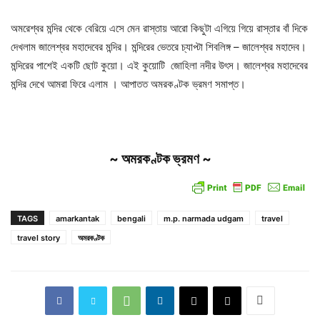
অমরেশ্বর মন্দির থেকে বেরিয়ে এসে মেন রাস্তায় আরো কিছুটা এগিয়ে গিয়ে রাস্তার বাঁ দিকে
দেখলাম জালেশ্বর মহাদেবের মন্দির। মন্দিরের ভেতরে চ্যাপ্টা শিবলিঙ্গ – জালেশ্বর মহাদেব।
মন্দিরের পাশেই একটি ছোট কুয়ো। এই কুয়োটি জোহিলা নদীর উৎস। জালেশ্বর মহাদেবের
মন্দির দেখে আমরা ফিরে এলাম । আপাতত অমরকণ্টক ভ্রমণ সমাপ্ত।
~ অমরকণ্টক ভ্রমণ ~
TAGS
amarkantak
bengali
m.p. narmada udgam
travel
travel story
অমরকণ্টক