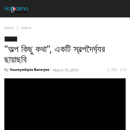
Home
videos
videos
“অল্প কিছু কথা”, একটি স্বল্পদৈর্ঘ্যর
ছায়াছবি
By
Soumyadipta Banerjee
-
255
0
March 10, 2016