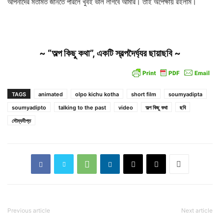
আপনাদের মতামত জানতে পারলে খুবই ভাল লাগবে আমার। তাই অপেক্ষায় রইলাম।
~ “অল্প কিছু কথা”, একটি স্বল্পদৈর্ঘ্যর ছায়াছবি ~
TAGS
animated
olpo kichu kotha
short film
soumyadipta
soumyadipto
talking to the past
video
অল্প কিছু কথা
ছবি
সৌম্যদীপ্ত
Previous article
Next article