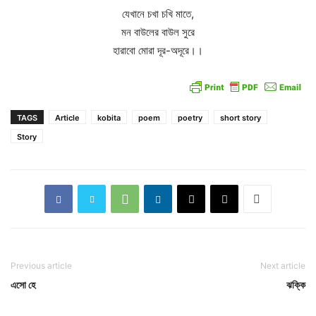
যেখানে চখা চখি মাতে,
মন বাউলের বাউল সুরে
হারাবো মোরা দূর-অদূরে।।
TAGS
Article
kobita
poem
poetry
short story
Story
Previous article
Next article
এসো হে
ঝক্কি