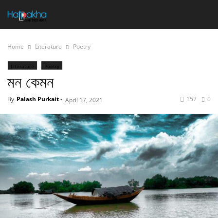
Home
Literature
Poetry
Literature
Poetry
মন কেমন
By
Palash Purkait
-
157
0
April 17, 2021